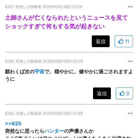
6257.
名無しの探検者
2025年08月28日 21:38
土師さんが亡くなられたというニュースを見て
ショックすぎて何もする気が起きない
返信
11
6258.
名無しの探検者
2025年08月29日 00:26
願わくば次の
宇宙
で、穏やかに、健やかに過ごされますよ
うに
返信
3
6259.
名無しの探検者
2025年08月29日 01:48
>>625
突然なに思ったら
ハンター
の声優さんか