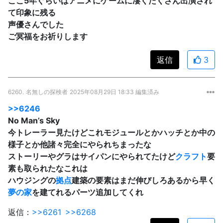
ここ5年ぐらいはアニメにゲームに凄くたくさん出演され
て印象に残る
声優さんでした
ご冥福をお祈りします
返信
3
6260.
名無しの探検者
2025年08月29日 18:33 編集済み
>>6246
No Man’s Sky
今トレーラー見たけどこれモジュールとかハッチとか中の
様子とか他諸々完全にやられちまったな
ストーリーやグラはサイパンにやられてたけど
クラフト
要
素も取られたなこれは
ハウジングの
拠点
建築の要素はまだ伸びしろあるから早く
夢の家
を建てれるパーツ追加してくれ
返信：
>>6261
>>6268