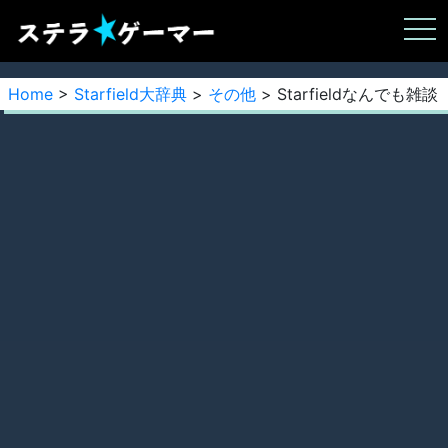
Home
>
Starfield大辞典
>
その他
> Starfieldなんでも雑談