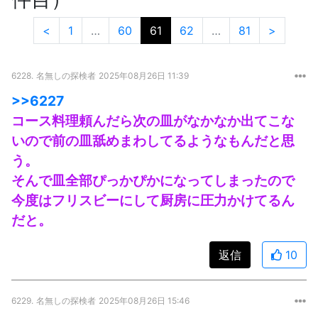
<
1
…
60
61
62
…
81
>
6228.
名無しの探検者
2025年08月26日 11:39
>>6227
コース料理頼んだら次の皿がなかなか出てこな
いので前の皿舐めまわしてるようなもんだと思
う。
そんで皿全部ぴっかぴかになってしまったので
今度はフリスビーにして厨房に圧力かけてるん
だと。
返信
10
6229.
名無しの探検者
2025年08月26日 15:46