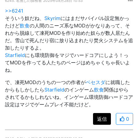
6245.
名無しの探検者
2025年08月28日 10:53
>>6241
そういう奴だね、
Skyrim
にはまだサバイバル設定無かっ
たけど
飲食
の人間のニーズ系なMODがかなりあって、そ
れから脱線して凍死MODを作り始めた奴らが数人居たん
だ。雪山で死んだり宿に放り込まれたり焚火システムを追
加したりするよ。
Starfield
にも環境防御をマジでハードコアにしよう！っ
てMODを作ってる人たちのページはめちゃくちゃ長いよ
ね。
で、凍死MODのうちの一つの作者が
ベセスダ
に就職した
からもしかしたら
Starfield
のインゲーム
飲食
関係はやら
されてるかもしれないね、インゲーム環境防御ハードコア
設定はマジでゲームプレイ不能だけど。
返信
0