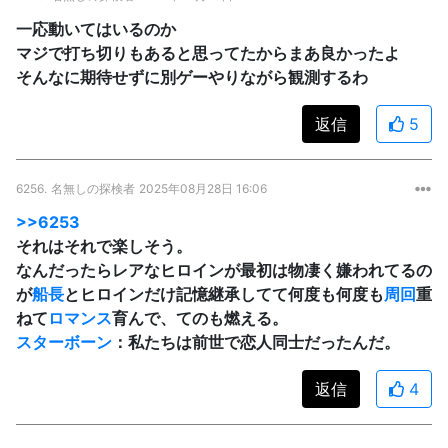
一応動いてはいるのか
マジで打ち切りもあると思ってたからまあ良かったよ
そんなに期待せずに別ゲーやりながら観測するわ
返信
5
6256.
名無しの探検者
2025年08月28日 16:06
>>6253
それはそれで楽しそう。
なんだったらレアなヒロインが最初は物凄く嫌われてるの
が
船長
とヒロインだけ記憶継承してて何度も何度も
周回
重
ねて
ロマンス
育んで、てのも燃える。
スターボーン
：私たちは前世で恋人同士だったんだ。
返信
4