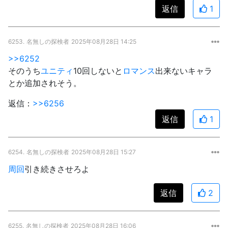
返信
1
6253.
名無しの探検者
2025年08月28日 14:25
>>6252
そのうち
ユニティ
10回しないと
ロマンス
出来ないキャラ
とか追加されそう。
返信：
>>6256
返信
1
6254.
名無しの探検者
2025年08月28日 15:27
周回
引き続きさせろよ
返信
2
6255.
名無しの探検者
2025年08月28日 16:06