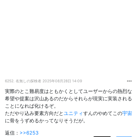
6252.
名無しの探検者
2025年08月28日 14:09
実際のとこ難易度はともかくとしてユーザーからの熱烈な
希望や提案は沢山あるのだからそれらが現実に実装される
ことになれば化けるぞ。
ただやり込み要素方向だと
ユニティ
すんのやめてこの
宇宙
に骨をうずめるかってなりそうだが。
返信：
>>6253