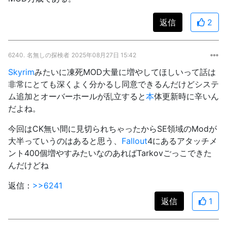
返信
2
6240.
名無しの探検者
2025年08月27日 15:42
Skyrim
みたいに凍死MOD大量に増やしてほしいって話は
非常にとても深くよく分かるし同意できるんだけどシステ
ム追加とオーバーホールが乱立すると
本
体更新時に辛いん
だよね。
今回はCK無い間に見切られちゃったからSE領域のModが
大半っていうのはあると思う、
Fallout
4にあるアタッチメ
ント400個増やすみたいなのあればTarkovごっこできた
んだけどね
返信：
>>6241
返信
1