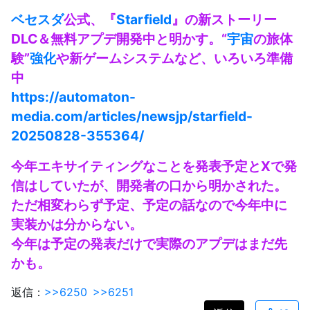
ベセスダ
公式、『
Starfield
』の新ストーリー
DLC＆無料アプデ開発中と明かす。“
宇宙
の旅体
験”
強化
や新ゲームシステムなど、いろいろ準備
中
https://automaton-
media.com/articles/newsjp/starfield-
20250828-355364/
今年エキサイティングなことを発表予定とXで発
信はしていたが、開発者の口から明かされた。
ただ相変わらず予定、予定の話なので今年中に
実装かは分からない。
今年は予定の発表だけで実際のアプデはまだ先
かも。
返信：
>>6250
>>6251