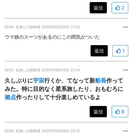
返信
2
6234.
名無しの探検者
2025年08月26日 21:35
ウマ娘のスーツがあるのにこの間気がついた
返信
1
6235.
名無しの探検者
2025年08月26日 22:34
久しぶりに
宇宙
行くか、てなって新
船長
作って
みた。特に目的なく星系旅したり、おもむろに
拠点
作ったりして十分楽しめているよ
返信
8
6236.
名無しの探検者
2025年08月26日 23:10