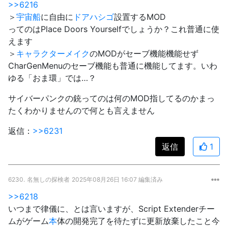
>>6216
＞
宇宙船
に自由に
ドア
ハシゴ
設置するMOD
ってのはPlace Doors Yourselfでしょうか？これ普通に使
えます
＞
キャラクターメイク
のMODがセーブ機能機能せず
CharGenMenuのセーブ機能も普通に機能してます。いわ
ゆる「おま環」では…？
サイバーパンクの銃ってのは何のMOD指してるのかまっ
たくわかりませんので何とも言えません
返信：
>>6231
返信
1
6230.
名無しの探検者
2025年08月26日 16:07 編集済み
>>6218
いつまで律儀に、とは言いますが、Script Extenderチー
ムがゲーム
本
体の開発完了を待たずに更新放棄したこと今