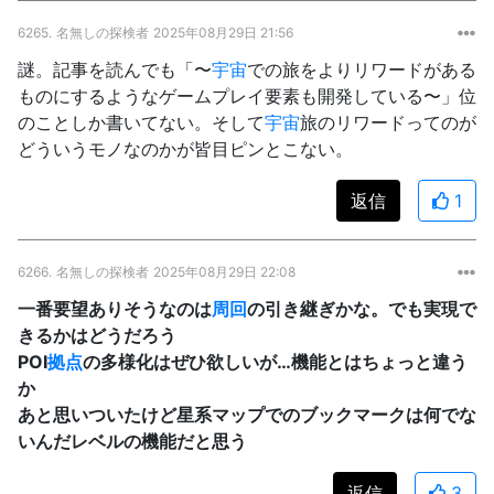
6265.
名無しの探検者
2025年08月29日 21:56
謎。記事を読んでも「〜
宇宙
での旅をよりリワードがある
ものにするようなゲームプレイ要素も開発している〜」位
のことしか書いてない。そして
宇宙
旅のリワードってのが
どういうモノなのかが皆目ピンとこない。
返信
1
6266.
名無しの探検者
2025年08月29日 22:08
一番要望ありそうなのは
周回
の引き継ぎかな。でも実現で
きるかはどうだろう
POI
拠点
の多様化はぜひ欲しいが…機能とはちょっと違う
か
あと思いついたけど星系マップでのブックマークは何でな
いんだレベルの機能だと思う
返信
3