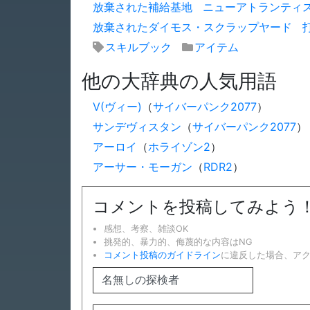
放棄された補給基地
ニューアトランティ
放棄されたダイモス・スクラップヤード
スキルブック
アイテム
他の大辞典の人気用語
V(ヴィー)
（
サイバーパンク2077
）
サンデヴィスタン
（
サイバーパンク2077
）
アーロイ
（
ホライゾン2
）
アーサー・モーガン
（
RDR2
）
コメントを投稿してみよう
感想、考察、雑談OK
挑発的、暴力的、侮蔑的な内容はNG
コメント投稿のガイドライン
に違反した場合、ア