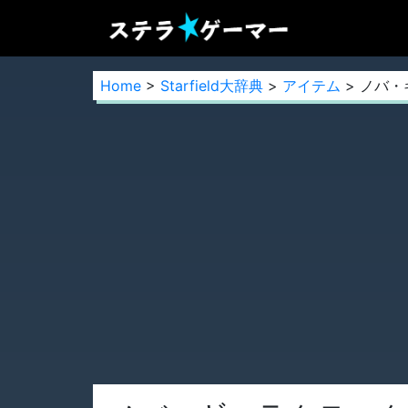
Home
>
Starfield大辞典
>
アイテム
> ノバ