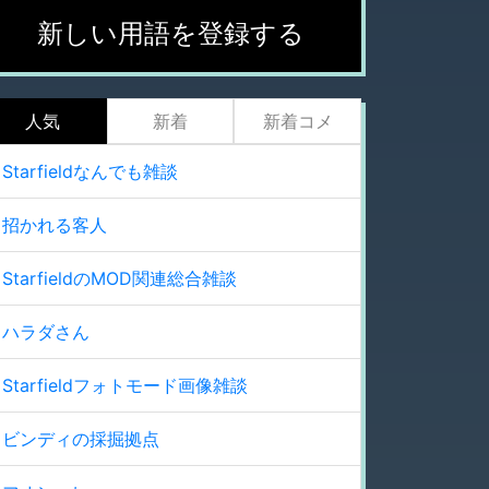
新しい用語を登録する
人気
新着
新着コメ
Starfieldなんでも雑談
招かれる客人
StarfieldのMOD関連総合雑談
ハラダさん
Starfieldフォトモード画像雑談
ビンディの採掘拠点