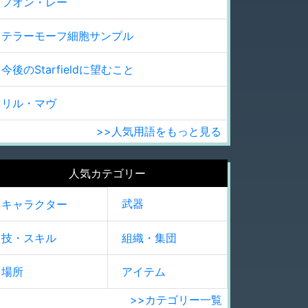
フオン・レー
テラーモーフ細胞サンプル
今後のStarfieldに望むこと
リル・マヴ
>>人気用語をもっと見る
人気カテゴリー
武器
キャラクター
技・スキル
組織・集団
場所
アイテム
>>カテゴリー一覧