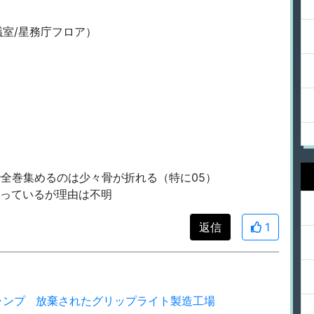
議室/星務庁フロア）
で全巻集めるのは少々骨が折れる（特に05）
異なっているが理由は不明
返信
1
ャンプ
放棄されたグリップライト製造工場