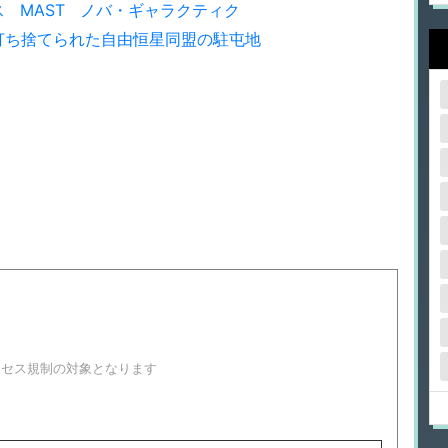
ス
MAST
ノバ・ギャラクティク
打ち捨てられた自由恒星同盟の駐屯地
！
クセス規制の対象となります