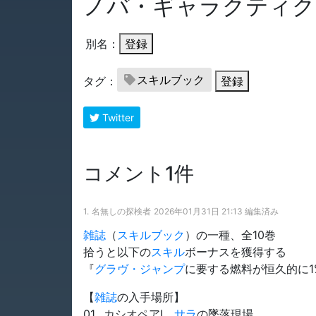
ノバ・ギャラクティク
別名：
登録
スキルブック
タグ：
登録
Twitter
コメント1件
1.
名無しの探検者
2026年01月31日 21:13 編集済み
雑誌
（
スキルブック
）の一種、全10巻
拾うと以下の
スキル
ボーナスを獲得する
『
グラヴ・ジャンプ
に要する燃料が恒久的に1
【
雑誌
の入手場所】
01…カシオペアⅠ、
サラ
の墜落現場