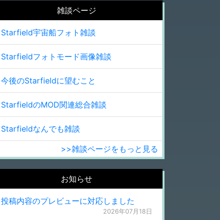
雑談ページ
Starfield宇宙船フォト雑談
Starfieldフォトモード画像雑談
今後のStarfieldに望むこと
StarfieldのMOD関連総合雑談
Starfieldなんでも雑談
>>雑談ページをもっと見る
お知らせ
投稿内容のプレビューに対応しました
2026年07月18日