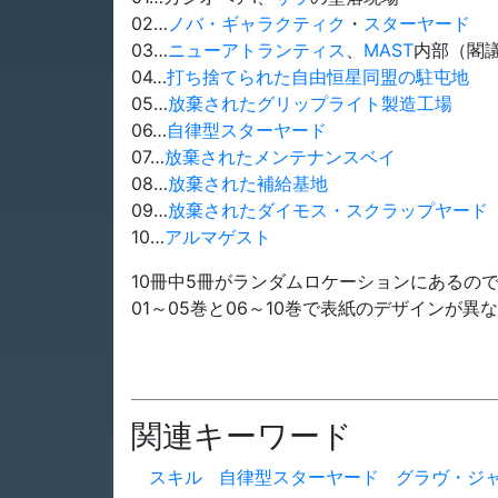
02…
ノバ・ギャラクティク
・
スターヤード
03…
ニューアトランティス
、
MAST
内部（閣
04…
打ち捨てられた自由恒星同盟の駐屯地
05…
放棄されたグリップライト製造工場
06…
自律型スターヤード
07…
放棄されたメンテナンスベイ
08…
放棄された補給基地
09…
放棄されたダイモス・スクラップヤード
10…
アルマゲスト
10冊中5冊がランダムロケーションにあるの
01～05巻と06～10巻で表紙のデザインが
関連キーワード
スキル
自律型スターヤード
グラヴ・ジ