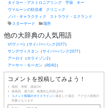
タイヨー・アストロニアリング
宇宙
キー
ヴァルーンの狂信者
クリニック
ノバ・ギャラクティク
ストラウド・エクランド
スターヤード
場所
他の大辞典の人気用語
V(ヴィー)
（
サイバーパンク2077
）
サンデヴィスタン
（
サイバーパンク2077
）
アーロイ
（
ホライゾン2
）
アーサー・モーガン
（
RDR2
）
コメントを投稿してみよう！
感想、考察、雑談OK
挑発的、暴力的、侮蔑的な内容はNG
コメント投稿のガイドライン
に違反した場合、アクセス規制の
対象となります