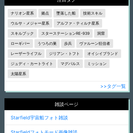
ナリオン星系
拠点
墜落した船
技術スキル
ウルサ・メジャー星系
アルファ・ティルナ星系
スキルブック
スターステーションRE-939
洞窟
ローギバー
うつろの巣
歩兵
ヴァルーン狂信者
レーザーライフル
ジリアン・トフト
オイシイブランド
ジュディ・カートライト
マグパルス
ミッション
太陽星系
>>タグ一覧
雑談ページ
Starfield宇宙船フォト雑談
Starfieldフォトモード画像雑談