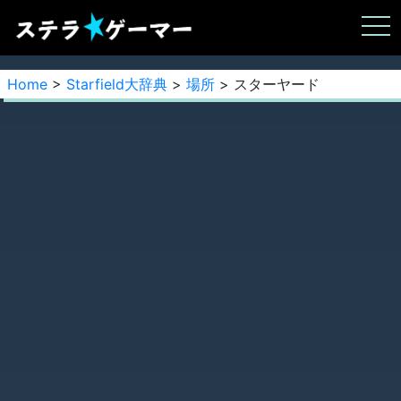
Home
>
Starfield大辞典
>
場所
> スターヤード