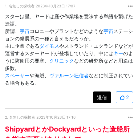
1.
名無しの探検者
2023年10月23日 17:07
スターは星、ヤードは庭や作業場を意味する単語を繋げた
造語。
所謂、
宇宙
コロニーやプラントなどのような
宇宙
ステーシ
ョンの発展系の一種と言えるだろうか。
主に企業である
ダイモス
やストランド・エクランドなどが
運営するスターヤードが登場していたり、中には
キー
のよ
うに防衛用の要塞、
クリニック
などの研究所などと用途は
多数。
スペーサー
や海賊、
ヴァルーン狂信者
などに制圧されてい
る場合もある。
返信
2
2.
名無しの探検者
2023年10月23日 17:16
ShipyardとかDockyardといった造船所