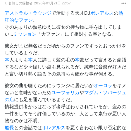
1.
名無しの探検者
2026年01月21日 22:57
アストラル・ラウンジ
で活動する天才DJ
ボレアルス
の
熱
狂的なファン
。
そのあまりの熱意ゆえに彼女の持ち物に手を出してしま
い…
ミッション
「大ファン」にて相対する事となる。
彼女がまだ無名だった頃からのファンでずっとおっかけを
しているようだ。
本
人よりも
本
人に詳しく髪の毛の
本
数だって言えると豪語
するなど少々怪しい点も見られるが、純粋に音楽が好きだ
と言い切り熱く語るその気持ちも確かな事が伺える。
彼女の曲を聴くためにラウンジに居たいが
オーロラ
をキメ
ないと意味がないため
ユーフォリカ
や
マダム・ソバージュ
の店
にも足を運んでいるようだ。
情報提供者からはならず者呼ばわりされているが、盗みの
一件をしてそう評価しているのか、人として素行が悪い人
物なのかは不明。
船長
との会話では
ボレアルス
を悪く言わない限り否定的な