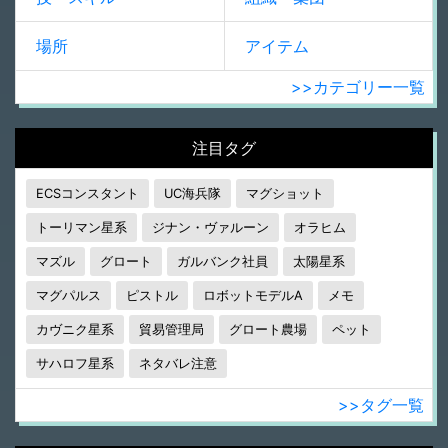
場所
アイテム
>>カテゴリー一覧
注目タグ
ECSコンスタント
UC海兵隊
マグショット
トーリマン星系
ジナン・ヴァルーン
オラヒム
マズル
グロート
ガルバンク社員
太陽星系
マグパルス
ピストル
ロボットモデルA
メモ
カヴニク星系
貿易管理局
グロート農場
ペット
サハロフ星系
ネタバレ注意
>>タグ一覧