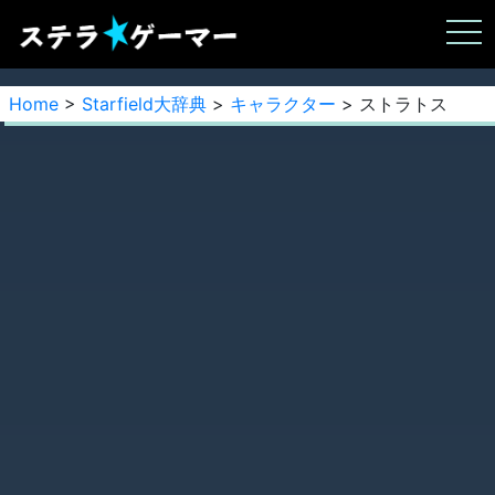
Home
>
Starfield大辞典
>
キャラクター
> ストラトス