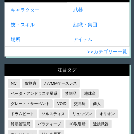
武器
キャラクター
技・スキル
組織・集団
場所
アイテム
>>カテゴリー一覧
注目タグ
NCI
貨物倉
7.77MMケースレス
ベータ・アンドラステ星系
禁制品
地球産
グレート・サーペント
VOID
交易所
商人
ドラムビート
ソルスティス
リュウジン
オリオン
貿易管理局
パラディーゾ
UC取引所
近接武器