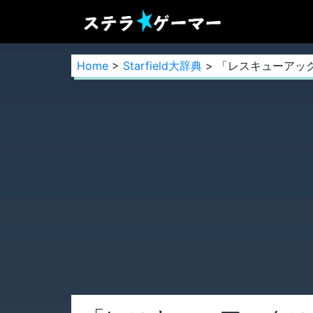
Home
>
Starfield大辞典
> 「レスキューアッ