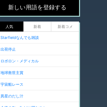
新しい用語を登録する
人気
新着
新着コメ
Starfieldなんでも雑談
出荷停止
ロボロン・メディカル
地球救世主賞
宇宙船レース
異星のだし汁