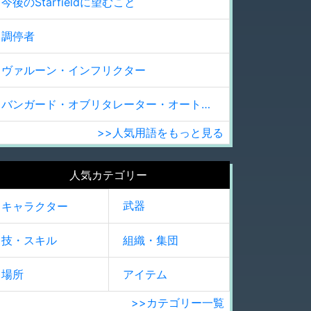
今後のStarfieldに望むこと
調停者
ヴァルーン・インフリクター
バンガード・オブリタレーター・オートプロジェクター
>>人気用語をもっと見る
人気カテゴリー
武器
キャラクター
技・スキル
組織・集団
場所
アイテム
>>カテゴリー一覧