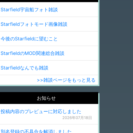
Starfield宇宙船フォト雑談
Starfieldフォトモード画像雑談
今後のStarfieldに望むこと
StarfieldのMOD関連総合雑談
Starfieldなんでも雑談
>>雑談ページをもっと見る
お知らせ
投稿内容のプレビューに対応しました
2026年07月18日
別名登録の不具合を解消しました