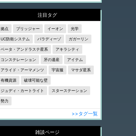
注目タグ
拠点
ブリッジャー
イーオン
光学
UC防衛システム
パラディーゾ
ガガーリン
ベータ・アンドラステ星系
アキラシティ
コンステレーション
牙の遺産
アイテム
アライド・アーマメンツ
宇宙服
マサダ星系
有機資源
破壊可能な壁
ジュディ・カートライト
スターステーション
勢力
>>タグ一覧
雑談ページ