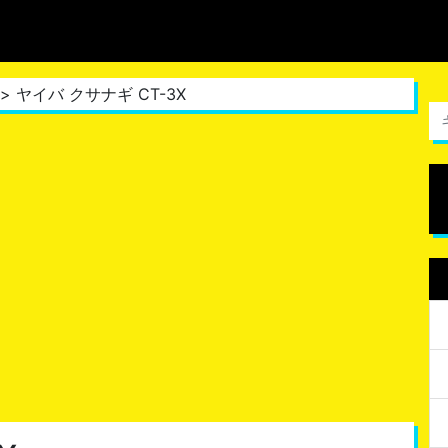
> ヤイバ クサナギ CT-3X