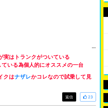
が実はトランクがついている
している為個人的にオススメの一台
イクは
ナザレ
かコレなので試乗して見
返信
23