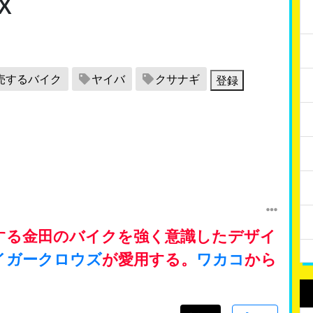
X
売するバイク
ヤイバ
クサナギ
登録
場する金田のバイクを強く意識したデザイ
イガークロウズ
が愛用する。
ワカコ
から