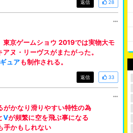
返信
28
。
東京ゲームショウ 2019では実物大モ
キアヌ・リーヴスがまたがった。
ギュア
も制作される。
返信
33
るがかなり滑りやすい特性の為
と
V
が頻繁に空を飛ぶ事になる
も手かもしれない