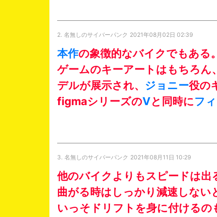
2.
名無しのサイバーパンク
2021年08月02日 02:39
本作
の象徴的なバイクでもある
ゲームのキーアートはもちろん、
デルが展示され、
ジョニー
役の
figmaシリーズの
V
と同時に
フィ
3.
名無しのサイバーパンク
2021年08月11日 10:29
他のバイクよりもスピードは出
曲がる時はしっかり減速しない
いっそドリフトを身に付けるの