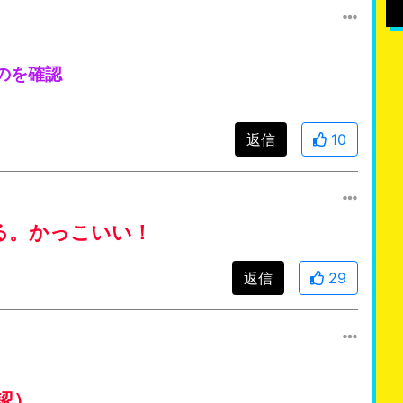
のを確認
返信
10
る。かっこいい！
返信
29
認）