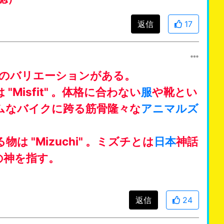
返信
17
つのバリエーションがある。
Misfit" 。体格に合わない
服
や靴とい
ムなバイクに跨る筋骨隆々な
アニマルズ
。
は "Mizuchi" 。ミズチとは
日本
神話
の神を指す。
返信
24