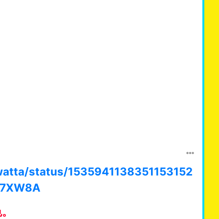
owatta/status/1535941138351153152
307XW8A
色。