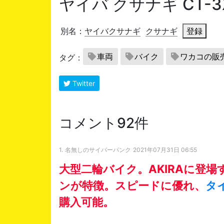
ヤイバ クサナギ CT-3
別名：
ヤイバクサナギ
クサナギ
登録
車両
バイク
ワカコの販
タグ：
Twitter
コメント92件
1.
名無しのサイバーパンク
2021年07月31日 06:55
大型二輪バイク。AKIRAに登
ンが特徴。スピードに優れ、
タ
購入可能。