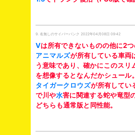
9.
名無しのサイバーパンク
2022年04月08日 09:42
V
は所有できないものの他に2
アニマルズ
が所有している車両は "
う意味であり、確かにこのスリ
を想像するとなんだかシュール
タイガークロウズ
が所有している物
で川や
水
害に関連する蛇や竜型
どちらも通常版と同性能。