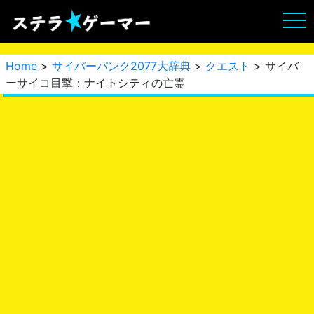
Home
>
サイバーパンク2077大辞典
>
クエスト
> サイバ
ーサイコ目撃：ナイトシティの亡霊