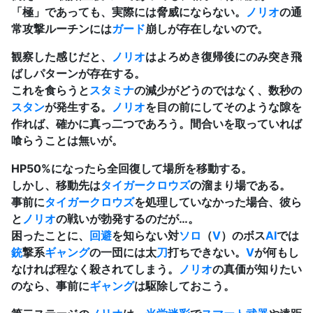
「極」であっても、実際には脅威にならない。
ノリオ
の通
常攻撃ルーチンには
ガード
崩しが存在しないので。
観察した感じだと、
ノリオ
はよろめき復帰後にのみ突き飛
ばしパターンが存在する。
これを食らうと
スタミナ
の減少がどうのではなく、数秒の
スタン
が発生する。
ノリオ
を目の前にしてそのような隙を
作れば、確かに真っ二つであろう。間合いを取っていれば
喰らうことは無いが。
HP50%になったら全回復して場所を移動する。
しかし、移動先は
タイガークロウズ
の溜まり場である。
事前に
タイガークロウズ
を処理していなかった場合、彼ら
と
ノリオ
の戦いが勃発するのだが…。
困ったことに、
回避
を知らない対
ソロ
（
V
）のボス
AI
では
銃
撃系
ギャング
の一団には太
刀
打ちできない。
V
が何もし
なければ程なく殺されてしまう。
ノリオ
の真価が知りたい
のなら、事前に
ギャング
は駆除しておこう。