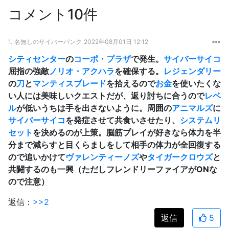
コメント10件
1.
名無しのサイバーパンク
2022年08月01日 12:12
シティセンター
の
コーポ・プラザ
で発生。
サイバーサイコ
屈指の強敵
ノリオ・アクハラ
を確保する。
レジェンダリー
の
刀
と
マンティスブレード
を拾えるので
お金
を使いたくな
い人には美味しいクエストだが、返り討ちに合うので
レベ
ル
が低いうちは手を出さないように。周囲の
アニマルズ
に
サイバーサイコ
を発症させて共食いさせたり、
システムリ
セット
を決めるのが上策。脳筋プレイが好きなら体力を半
分まで減らすと目くらましをして相手の体力が全回復する
ので追いかけて
ヴァレンティーノズ
や
タイガークロウズ
と
共闘するのも一興（ただしフレンドリーファイアがONな
ので注意）
返信：
>>2
返信
5