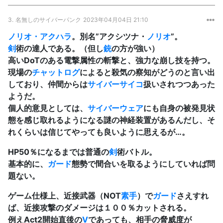
3.
名無しのサイバーパンク
2023年04月04日 21:10
ノリオ・アクハラ
。別名”アクシツナ・
ノリオ
”。
剣
術の達人である。（但し
銃
の方が強い）
高いDoTのある電撃属性の斬撃と、強力な崩し技を持つ。
現場の
チャットログ
によると殺気の察知がどうのと言い出
しており、仲間からは
サイバーサイコ
扱いされつつあった
ようだ。
個人的意見としては、
サイバーウェア
にも自身の被発見状
態を感じ取れるようになる謎の神経装置があるんだし、そ
れくらいは信じてやっても良いように思えるが…。
HP50％になるまでは普通の
剣
術バトル。
基本的に、
ガード
態勢で間合いを取るようにしていれば問
題ない。
ゲーム仕様上、近接武器（NOT
素手
）で
ガード
さえすれ
ば、近接攻撃のダメージは１００％カットされる。
例えAct2開始直後の
V
であっても、相手の脅威度が