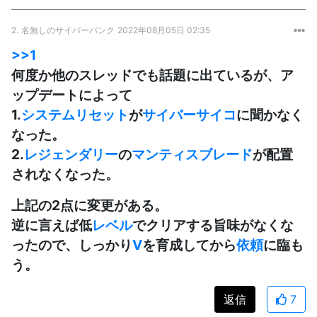
2.
名無しのサイバーパンク
2022年08月05日 02:35
>>1
何度か他のスレッドでも話題に出ているが、ア
ップデートによって
1.
システムリセット
が
サイバーサイコ
に聞かなく
なった。
2.
レジェンダリー
の
マンティスブレード
が配置
されなくなった。
上記の2点に変更がある。
逆に言えば低
レベル
でクリアする旨味がなくな
ったので、しっかり
V
を育成してから
依頼
に臨も
う。
返信
7