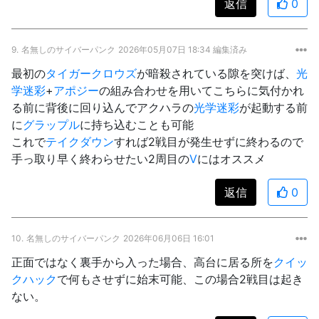
返信
0
9.
名無しのサイバーパンク
2026年05月07日 18:34 編集済み
最初の
タイガークロウズ
が暗殺されている隙を突けば、
光
学迷彩
+
アポジー
の組み合わせを用いてこちらに気付かれ
る前に背後に回り込んでアクハラの
光学迷彩
が起動する前
に
グラップル
に持ち込むことも可能
これで
テイクダウン
すれば2戦目が発生せずに終わるので
手っ取り早く終わらせたい2周目の
V
にはオススメ
返信
0
10.
名無しのサイバーパンク
2026年06月06日 16:01
正面ではなく裏手から入った場合、高台に居る所を
クイッ
クハック
で何もさせずに始末可能、この場合2戦目は起き
ない。