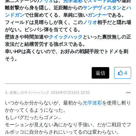
第二ステージの
ノリオ
は、
光学迷彩
で
スマート武器
や遠距
離射撃から身を隠し、近距離からの
サンデヴィスタン
と
ハ
ンドガン
で仕留めてくる、単純に強い
ガンナー
である。
フィールドは見晴らしが良く、この
ノリオ
相手だと隠れ場
がない。ビシバシ弾を当ててくる。
壁抜きや時間加速や
クイックハック
といった裏技無しの正
攻法だと結構苦労する強ボスである。
幸いHPは高くないので、お好みの戦闘手段でトドメを刺
そう。
返信
4
4.
名無しのサイバーパンク
2024年01月24日 22:52
いつからか分からないが、最初から
光学迷彩
を使用し斬り
かかってくるようになった。
もしバグだったらゴメン‥
モーションが見えない為にかなり手強い、だが二戦目でフ
ルボッコに自分からされにいってるのは変わらない。