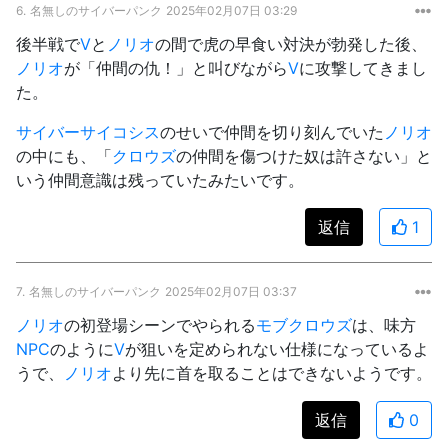
6.
名無しのサイバーパンク
2025年02月07日 03:29
後半戦で
V
と
ノリオ
の間で虎の早食い対決が勃発した後、
ノリオ
が「仲間の仇！」と叫びながら
V
に攻撃してきまし
た。
サイバーサイコシス
のせいで仲間を切り刻んでいた
ノリオ
の中にも、「
クロウズ
の仲間を傷つけた奴は許さない」と
いう仲間意識は残っていたみたいです。
返信
1
7.
名無しのサイバーパンク
2025年02月07日 03:37
ノリオ
の初登場シーンでやられる
モブ
クロウズ
は、味方
NPC
のように
V
が狙いを定められない仕様になっているよ
うで、
ノリオ
より先に首を取ることはできないようです。
返信
0