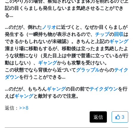
このやり方の場合、察知されないまま体力を削れるので上
記の目くらましも発生しないまま気絶させることができ
る…
…のだが、倒れた
ノリオ
に近づくと、なぜか目くらましが
発生する（一瞬持ち物が表示されるので、
チップ
の
回収
は
できるかもしれないが未確認）。きちんと上記の
ギャング
溜まり場に移動もするが、移動後は立ったまま気絶したよ
うな状態になり（見た目上は中腰で普通に立っているが行
動はしない）、
ギャング
からも攻撃を受けない。
この状態でなら背後から近づいて
グラップル
からの
テイク
ダウン
を行うことができる…
…のだが、もちろん
ギャング
の目の前で
テイクダウン
を行
えば
ギャング
と敵対するので注意。
返信：
>>8
返信
3