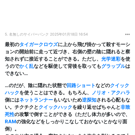
5.
名無しのサイバーパンク
2025年01月18日 16:54
最初の
タイガークロウズ
に上から飛び掛かって殺すモーシ
ョンの開始前に走って近づき、右側の壁の陰に隠れると察
知されずに接近することができる。ただし、
光学迷彩
を使
うので
かく乱
などを駆使して背後を取っても
グラップル
は
できない…
…のだが、陰に隠れた状態で
回路ショート
などの
クイック
ハック
を使うことはできる。もちろん、
ノリオ・アクハラ
側には
ネットランナー
もいないため
逆探知
される心配もな
い。チクチクと
クイックハック
を繰り返せばちゃんと
非致
死性
の攻撃で倒すことができる（ただし体力が多いので、
RAM
の強化などをしっかりこなしておかないとかなり面
倒）。