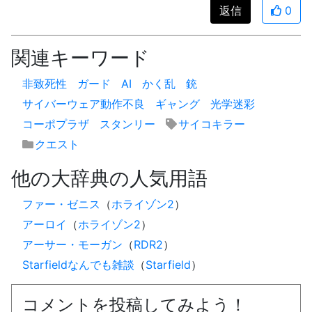
返信
0
関連キーワード
非致死性
ガード
AI
かく乱
銃
サイバーウェア動作不良
ギャング
光学迷彩
コーポプラザ
スタンリー
サイコキラー
クエスト
他の大辞典の人気用語
ファー・ゼニス
（
ホライゾン2
）
アーロイ
（
ホライゾン2
）
アーサー・モーガン
（
RDR2
）
Starfieldなんでも雑談
（
Starfield
）
コメントを投稿してみよう！