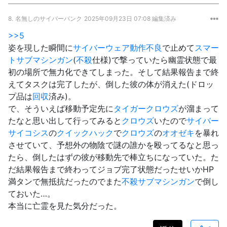
8.
名無しのサイバーパンク
2025年09月23日 07:08 編集済み
>>5
姿を現した瞬間に
サイバーウェア動作不良
で止めて
スマー
ト
サブマシンガン
(
不殺
仕様)で撃っていたら幽霊状態で最
初の場所で無力化できてしまった。そして結果報告まで終
えてタスクは完了したが、倒した彼の体が消えた(ドロッ
プ品は
回収
済み)。
で、そういえば移動予定先に
タイガークロウズ
が溜まって
たなと思い出して行ってみると
クロウズ
いたので
サイバー
サイコシス
の
クイックハック
で
クロウズ
の
オオゼキ
を暴れ
させていて、予想外の物陰で謎の誰かを殴ってるなと思っ
たら、倒したはずの彼が移動先で棒立ちになっていた。た
だ結果報告まで終わってジョブ完了状態だったせいかHP
満タンで無抵抗だったのでまた
不殺
サブマシンガン
で倒し
ておいた…。
本当に亡霊を見た気分だった。