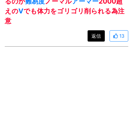
るのか
難易度
ノーマル
アーマー
2000超
えの
V
でも体力をゴリゴリ削られる為注
意
返信
13