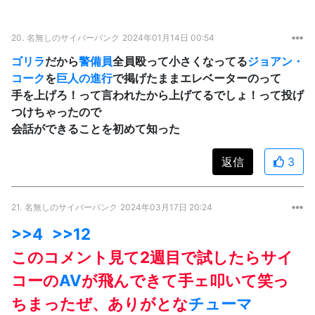
20.
名無しのサイバーパンク
2024年01月14日 00:54
ゴリラ
だから
警備員
全員殴って小さくなってる
ジョアン・
コーク
を
巨人の進行
で掲げたままエレベーターのって
手を上げろ！って言われたから上げてるでしょ！って投げ
つけちゃったので
会話ができることを初めて知った
返信
3
21.
名無しのサイバーパンク
2024年03月17日 20:24
>>4
>>12
このコメント見て2週目で試したらサイ
コーの
AV
が飛んできて手ェ叩いて笑っ
ちまったぜ、ありがとな
チューマ