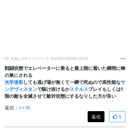
10.
名無しのサイバーパンク
2023年01月06日 05:14
戦闘状態でエレベーターに乗ると最上階に着いた瞬間に蜂
の巣にされる
光学迷彩
しても逃げ場が無くて一瞬で死ぬので高性能な
サ
ンデヴィスタン
で駆け抜けるか
ステルス
プレイもしくは1
階の敵を全滅させて敵対状態にするなりした方が良い
返信：
>>16
返信
5