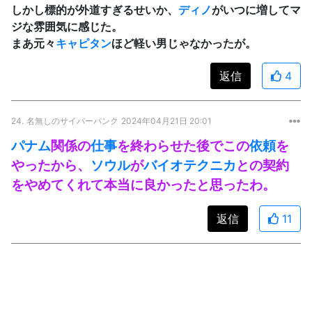
しかし標的が外道すぎるせいか、
ディノ
がいつに増してマ
ジな雰囲気に感じた。
まあ元々
キャピタン
ほど軽い男じゃなかったが。
返信
4
24.
名無しのサイバーパンク
2024年04月21日 20:01
パナム
関係の
仕事
を終わらせた後でこの
依頼
を
やったから、
ソウル
が
バイオテクニカ
との契約
をやめてくれて本当に良かったと思ったわ。
返信
11