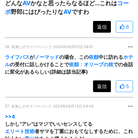
どんな
AV
かなと思ったらなるほど…これは
コー
ポ
野郎にはぴったりな
AV
ですわ
返信
6
26.
名無しのサイバーパンク
2024年06月02日 08:51
ライフパス
が
ノーマッド
の場合、この
依頼
中に訪れる
ホテ
ル
の受付に話しかけることで
依頼：オリーブの枝
での会話
に変化があるらしい(詳細は該当記事)
返信
5
27.
名無しのサイバーパンク
2024年09月13日 04:45
>>4
しかし"アレ"はマジでいいセンスしてる
エリート
技術
者サマを丁重におもてなしするために、これ