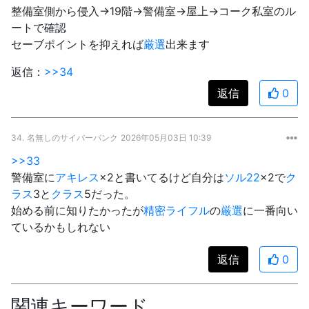
整備室側から侵入→19階→警備室→屋上→コーク私室のル
ートで確認
セーブポイントを抑えれば
厳選
出来ます
返信：
>>34
返信
0
34.
名無しのサイバーパンク
2026年05月03日 10:39
>>33
警備室に
アキレス
×2と書いてるけど自分は
ソル22
×2で
ク
ラス
3と
クラス
5だった。
始める前に知りたかったが
精密ライフル
の
厳選
に一番向い
ているかもしれない
返信
0
関連キーワード