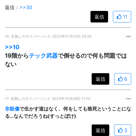
返信：
>>30
返信
11
16.
名無しのサイバーパンク
2023年07月15日 20:25
>>10
19階から
テック武器
で倒せるので何も問題では
ない
返信
6
17.
名無しのサイバーパンク
2023年10月08日 11:15
非殺傷
で生かす道はなく、何をしても致死ということにな
る…なんでだろうね(すっとぼけ)
返信
3