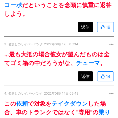
コーポ
だということを念頭に慎重に返答
しよう。
返信
19
3.
名無しのサイバーパンク
2022年08月12日 05:34
…最も大抵の場合彼女が望んだものは全
てゴミ箱の中だろうがな、
チューマ
。
返信
14
4.
名無しのサイバーパンク
2022年08月14日 05:49
この
依頼
で対象を
テイクダウン
した場
合、車のトランクではなく“専用”の
乗り