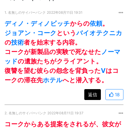
1.
名無しのサイバーパンク
2022年08月11日 19:31
ディノ・ディノビッチ
からの
依頼
。
ジョアン・コーク
という
バイオテクニカ
の
技術
者を始末する内容。
コークが新製品の実験で死なせた
ノーマ
ッド
の遺族たちがクライアント。
復讐を望む彼らの怨念を背負った
V
はコ
ークの滞在先
ホテル
へと潜入する。
返信
18
2.
名無しのサイバーパンク
2022年08月11日 19:37
コークからある提案をされるが、彼女が