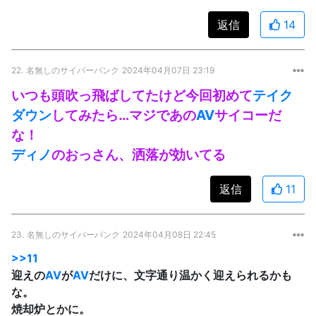
返信
14
22.
名無しのサイバーパンク
2024年04月07日 23:19
いつも頭吹っ飛ばしてたけど今回初めて
テイク
ダウン
してみたら…マジであの
AV
サイコーだ
な！
ディノ
のおっさん、洒落が効いてる
返信
11
23.
名無しのサイバーパンク
2024年04月08日 22:45
>>11
迎えの
AV
が
AV
だけに、文字通り温かく迎えられるかも
な。
焼却炉とかに。