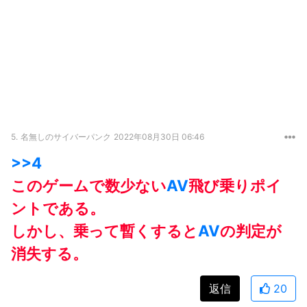
5.
名無しのサイバーパンク
2022年08月30日 06:46
>>4
このゲームで数少ない
AV
飛び乗りポイ
ントである。
しかし、乗って暫くすると
AV
の判定が
消失する。
返信
20