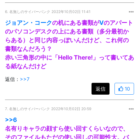
6.
名無しのサイバーパンク
2022年10月02日 11:41
ジョアン・コーク
の机にある書類が
V
のアパート
のパソコンデスクの上にある書類（多分最初か
らある）と同じ内容っぽいんだけど、これ何の
書類なんだろう？
赤い三角形の中に「Hello There!」って書いてあ
る紙なんだけど
返信：
>>7
返信
10
7.
名無しのサイバーパンク
2022年10月02日 20:59
>>6
名有りキャラの顔すら使い回すくらいなので、
そのファイルもただの使い回しの可能性大。バ