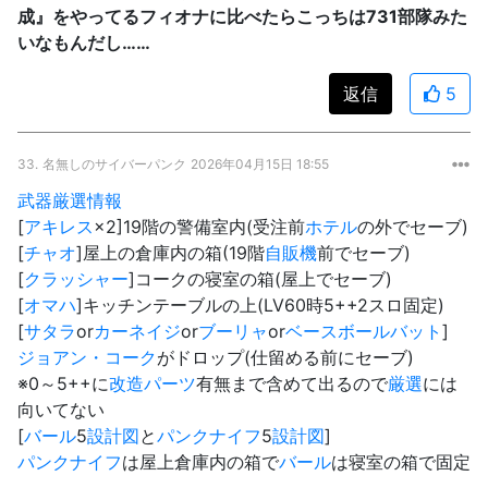
成』をやってるフィオナに比べたらこっちは731部隊みた
いなもんだし……
返信
5
33.
名無しのサイバーパンク
2026年04月15日 18:55
武器厳選
情報
[
アキレス
×2]19階の警備室内(受注前
ホテル
の外でセーブ)
[
チャオ
]屋上の倉庫内の箱(19階
自販機
前でセーブ)
[
クラッシャー
]コークの寝室の箱(屋上でセーブ)
[
オマハ
]キッチンテーブルの上(LV60時5++2スロ固定)
[
サタラ
or
カーネイジ
or
ブーリャ
or
ベースボールバット
]
ジョアン・コーク
がドロップ(仕留める前にセーブ)
※0～5++に
改造パーツ
有無まで含めて出るので
厳選
には
向いてない
[
バール
5
設計図
と
パンクナイフ
5
設計図
]
パンクナイフ
は屋上倉庫内の箱で
バール
は寝室の箱で固定