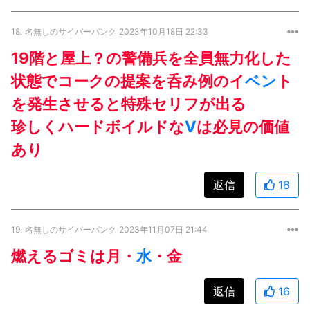
18.
名無しのサイバーパンク
2023年10月18日 22:33
19階と屋上？の警備兵を全員無力化した
状態でコークの提案を呑み例のイ
ベン
ト
を発生させると特殊セリフが出る
珍しくハードボイルドな
V
は必見の価値
あり
返信
18
19.
名無しのサイバーパンク
2023年11月07日 21:44
燃えるゴミは月・
水
・金
返信
16