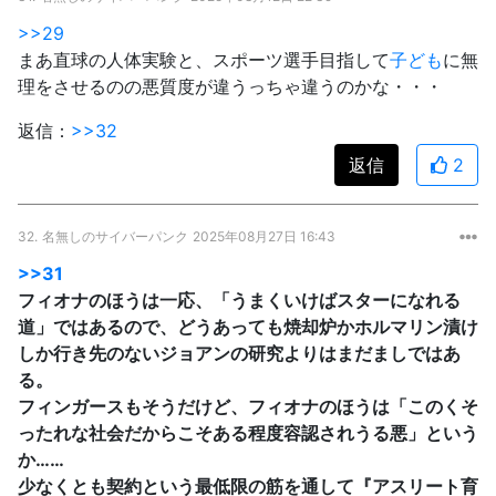
>>29
まあ直球の人体実験と、スポーツ選手目指して
子ども
に無
理をさせるのの悪質度が違うっちゃ違うのかな・・・
返信：
>>32
返信
2
32.
名無しのサイバーパンク
2025年08月27日 16:43
>>31
フィオナのほうは一応、「うまくいけばスターになれる
道」ではあるので、どうあっても焼却炉かホルマリン漬け
しか行き先のないジョアンの研究よりはまだましではあ
る。
フィンガースもそうだけど、フィオナのほうは「このくそ
ったれな社会だからこそある程度容認されうる悪」という
か……
少なくとも契約という最低限の筋を通して『アスリート育