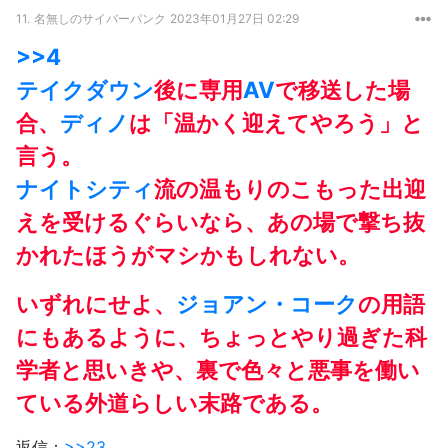
11.
名無しのサイバーパンク
2023年01月27日 02:29
>>4
テイクダウン
後に専用
AV
で移送した場
合、
ディノ
は「温かく迎えてやろう」と
言う。
ナイトシティ
流の温もりのこもった出迎
えを受けるぐらいなら、あの場で撃ち抜
かれたほうがマシかもしれない。
いずれにせよ、
ジョアン・コーク
の用語
にもあるように、ちょっとやり過ぎた科
学者と思いきや、裏で色々と悪事を働い
ている外道らしい末路である。
返信：
>>23