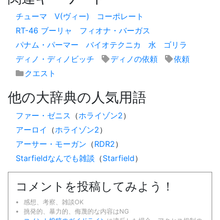
チューマ
V(ヴィー)
コーポレート
RT-46 ブーリャ
フィオナ・バーガス
パナム・パーマー
バイオテクニカ
水
ゴリラ
ディノ・ディノビッチ
ディノの依頼
依頼
クエスト
他の大辞典の人気用語
ファー・ゼニス
（
ホライゾン2
）
アーロイ
（
ホライゾン2
）
アーサー・モーガン
（
RDR2
）
Starfieldなんでも雑談
（
Starfield
）
コメントを投稿してみよう！
感想、考察、雑談OK
挑発的、暴力的、侮蔑的な内容はNG