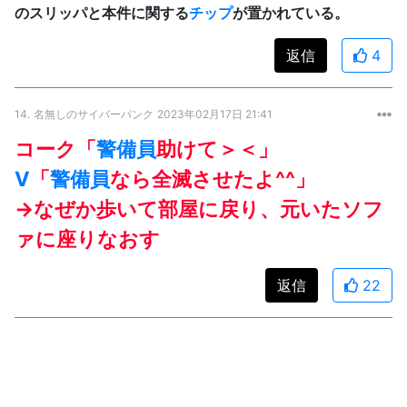
のスリッパと本件に関する
チップ
が置かれている。
返信
4
14.
名無しのサイバーパンク
2023年02月17日 21:41
コーク「
警備員
助けて＞＜」
V
「
警備員
なら全滅させたよ^^」
→なぜか歩いて部屋に戻り、元いたソフ
ァに座りなおす
返信
22