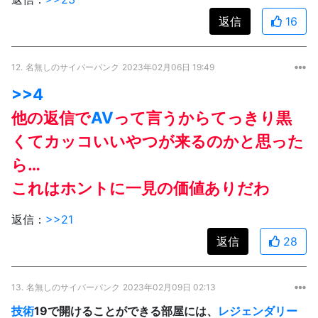
返信
16
12.
名無しのサイバーパンク
2023年02月06日 19:49
>>4
他の返信で
AV
って言うからてっきり黒
くてカッコいいやつが来るのかと思った
ら…
これはホントに一見の価値ありだわ
返信：
>>21
返信
28
13.
名無しのサイバーパンク
2023年02月09日 02:13
技術
19で開けることができる部屋には、
レジェンダリー