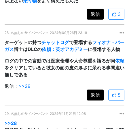
以上ない
乗り物
をよく構えたもんだ
返信
3
28.
名無しのサイバーパンク
2024年09月26日 23:18
ターゲットの持つ
チャットログ
で登場する
フィオナ・バー
ガス
博士はDLCの
依頼：英才アカデミー
に登場する人物
ログの中での言動では医療倫理や人命尊重を語るが同
依頼
をクリアしていると彼女の面の皮の厚さに呆れる事間違い
無しである
返信：
>>29
返信
5
29.
名無しのサイバーパンク
2024年11月21日 12:08
>>28