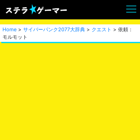
Home
>
サイバーパンク2077大辞典
>
クエスト
> 依頼：
モルモット