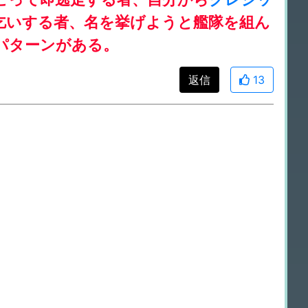
乞いする者、名を挙げようと艦隊を組ん
パターンがある。
返信
13