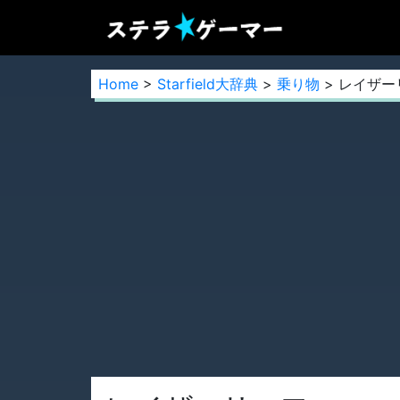
Home
>
Starfield大辞典
>
乗り物
> レイザー