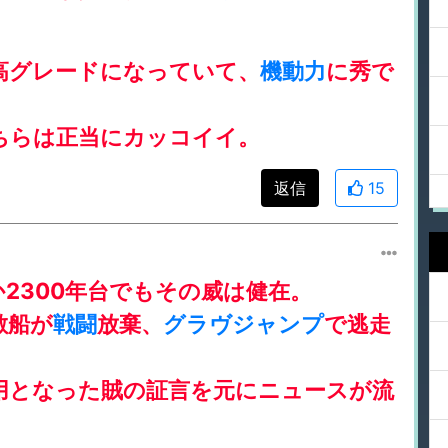
高グレードになっていて、
機動力
に秀で
ちらは正当にカッコイイ。
返信
15
か2300年台でもその威は健在。
敵船が
戦闘
放棄、
グラヴジャンプ
で逃走
用となった賊の証言を元にニュースが流