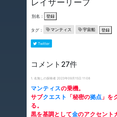
レイザーリーフ
別名：
登録
マンティス
宇宙船
タグ：
登録
Twitter
コメント27件
1.
名無しの探検者
2023年09月15日 11:08
マンティス
の乗機。
サブ
クエスト
「秘密の
拠点
」を
る。
黒を基調として
金
のアクセント