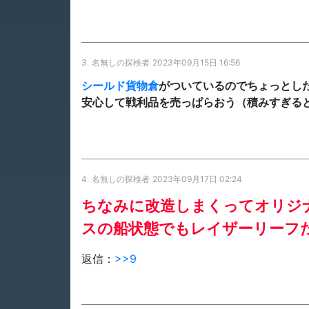
3.
名無しの探検者
2023年09月15日 16:56
シールド
貨物倉
がついているのでちょっとし
安心して戦利品を売っぱらおう（積みすぎる
4.
名無しの探検者
2023年09月17日 02:24
ちなみに改造しまくってオリジ
スの船状態でもレイザーリーフ
返信：
>>9