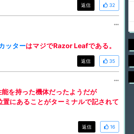
返信
32
カッター
はマジでRazor Leafである。
返信
35
性能を持った機体だったようだが
位置にあることがターミナルで記されて
返信
16