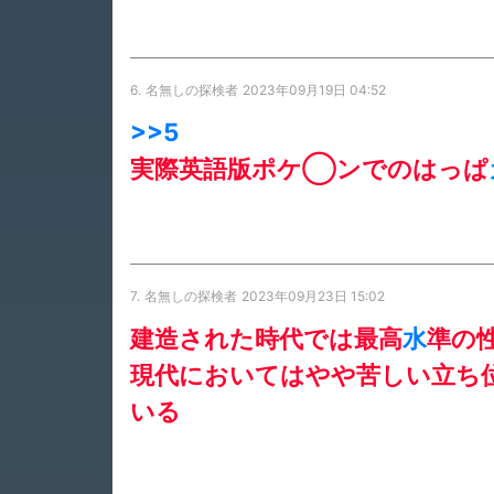
6.
名無しの探検者
2023年09月19日 04:52
>>5
実際英語版ポケ◯ンでのはっぱ
7.
名無しの探検者
2023年09月23日 15:02
建造された時代では最高
水
準の
現代においてはやや苦しい立ち
いる