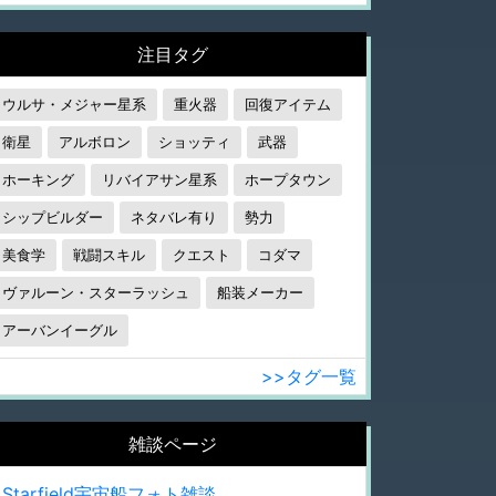
注目タグ
ウルサ・メジャー星系
重火器
回復アイテム
衛星
アルボロン
ショッティ
武器
ホーキング
リバイアサン星系
ホープタウン
シップビルダー
ネタバレ有り
勢力
美食学
戦闘スキル
クエスト
コダマ
ヴァルーン・スターラッシュ
船装メーカー
アーバンイーグル
>>タグ一覧
雑談ページ
Starfield宇宙船フォト雑談