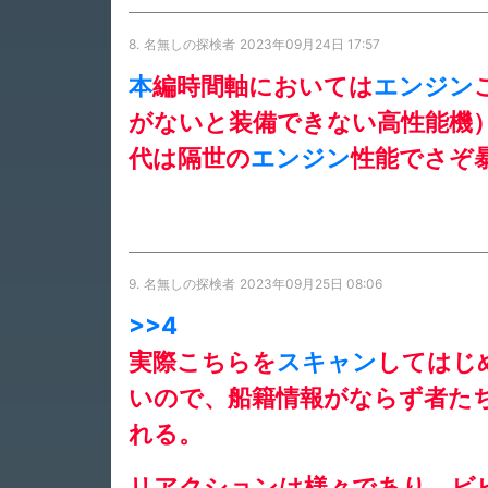
8.
名無しの探検者
2023年09月24日 17:57
本
編時間軸においては
エンジン
がないと装備できない高性能機
代は隔世の
エンジン
性能でさぞ
9.
名無しの探検者
2023年09月25日 08:06
>>4
実際こちらを
スキャン
してはじ
いので、船籍情報がならず者た
れる。
リアクションは様々であり、ビ