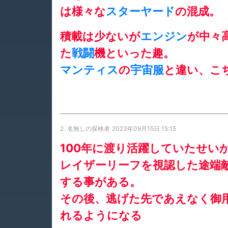
は様々な
スターヤード
の混成。
積載は少ないが
エンジン
が中々
た
戦闘
機といった趣。
マンティス
の
宇宙服
と違い、こ
2.
名無しの探検者
2023年09月15日 15:15
100年に渡り活躍していたせい
レイザーリーフを視認した途端
する事がある。
その後、逃げた先であえなく御
れるようになる