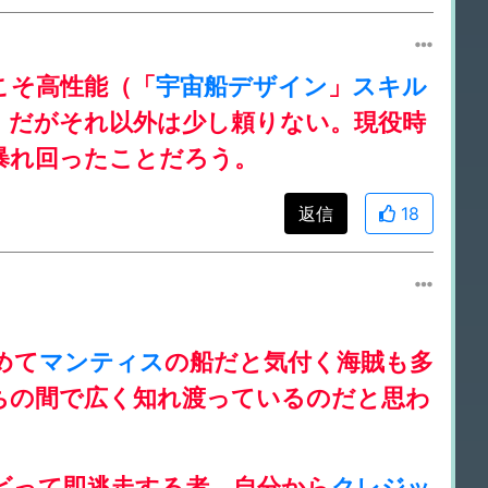
こそ高性能（「
宇宙船デザイン
」
スキル
）だがそれ以外は少し頼りない。現役時
暴れ回ったことだろう。
返信
18
めて
マンティス
の船だと気付く海賊も多
ちの間で広く知れ渡っているのだと思わ
ビって即逃走する者、自分から
クレジッ