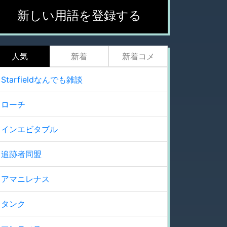
新しい用語を登録する
人気
新着
新着コメ
Starfieldなんでも雑談
ローチ
インエビタブル
追跡者同盟
アマニレナス
タンク