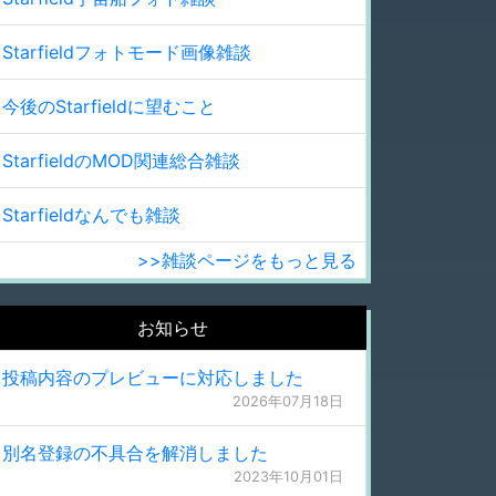
Starfieldフォトモード画像雑談
今後のStarfieldに望むこと
StarfieldのMOD関連総合雑談
Starfieldなんでも雑談
>>雑談ページをもっと見る
お知らせ
投稿内容のプレビューに対応しました
2026年07月18日
別名登録の不具合を解消しました
2023年10月01日