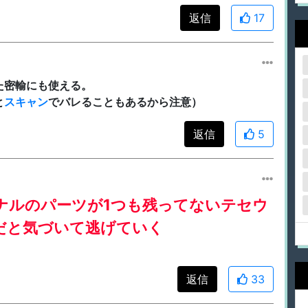
返信
17
た密輸にも使える。
と
スキャン
でバレることもあるから注意）
返信
5
ナルのパーツが1つも残ってないテセウ
だと気づいて逃げていく
返信
33