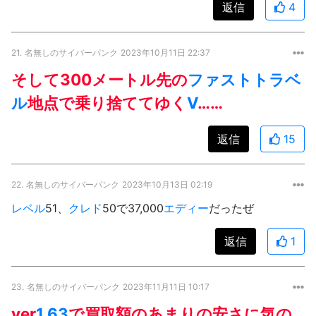
返信
4
21.
名無しのサイバーパンク
2023年10月11日 22:37
そして300メートル先の
ファストトラベ
ル
地点で乗り捨ててゆく
V
……
返信
15
22.
名無しのサイバーパンク
2023年10月13日 02:19
レベル
51、
クレド
50で37,000
エディー
だったぜ
返信
1
23.
名無しのサイバーパンク
2023年11月11日 10:17
ver
1.63
で買取額のあまりの安さに気の