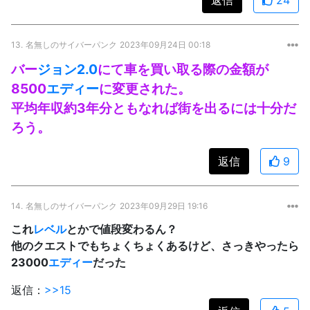
13.
名無しのサイバーパンク
2023年09月24日 00:18
バー
ジョン
2.0
にて車を買い取る際の金額が
8500
エディー
に変更された。
平均年収約3年分ともなれば街を出るには十分だ
ろう。
返信
9
14.
名無しのサイバーパンク
2023年09月29日 19:16
これ
レベル
とかで値段変わるん？
他のクエストでもちょくちょくあるけど、さっきやったら
23000
エディー
だった
返信：
>>15