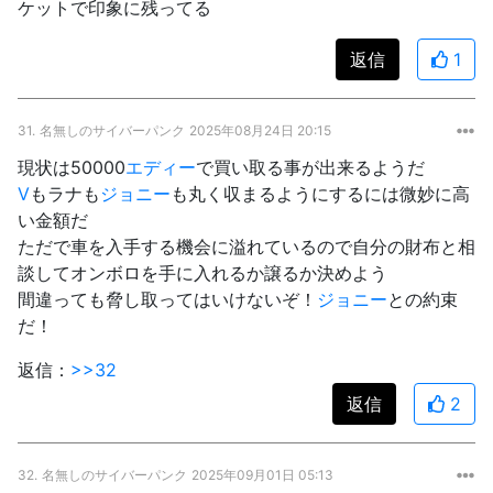
ケットで印象に残ってる
返信
1
31.
名無しのサイバーパンク
2025年08月24日 20:15
現状は50000
エディー
で買い取る事が出来るようだ
V
もラナも
ジョニー
も丸く収まるようにするには微妙に高
い金額だ
ただで車を入手する機会に溢れているので自分の財布と相
談してオンボロを手に入れるか譲るか決めよう
間違っても脅し取ってはいけないぞ！
ジョニー
との約束
だ！
返信：
>>32
返信
2
32.
名無しのサイバーパンク
2025年09月01日 05:13