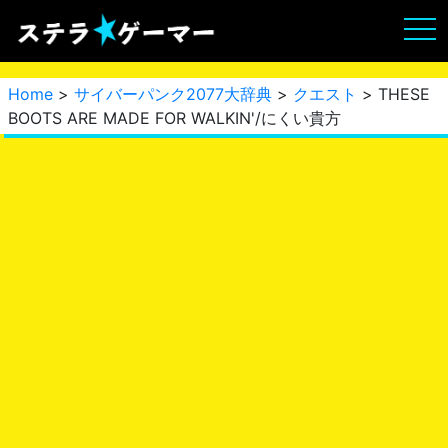
Home
>
サイバーパンク2077大辞典
>
クエスト
> THESE
BOOTS ARE MADE FOR WALKIN'/にくい貴方