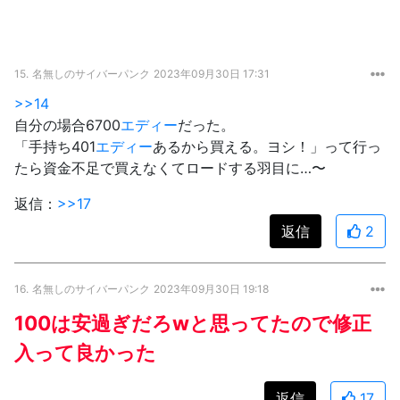
15.
名無しのサイバーパンク
2023年09月30日 17:31
>>14
自分の場合6700
エディー
だった。
「手持ち401
エディー
あるから買える。ヨシ！」って行っ
たら資金不足で買えなくてロードする羽目に…〜
返信：
>>17
返信
2
16.
名無しのサイバーパンク
2023年09月30日 19:18
100は安過ぎだろwと思ってたので修正
入って良かった
返信
17