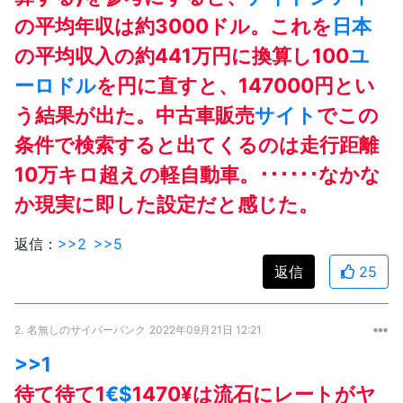
の平均年収は約3000ドル。これを
日本
の平均収入の約441万円に換算し100
ユ
ーロドル
を円に直すと、147000円とい
う結果が出た。中古車販売
サイト
でこの
条件で検索すると出てくるのは走行距離
10万キロ超えの軽自動車。･･････なかな
か現実に即した設定だと感じた。
返信：
>>2
>>5
返信
25
2.
名無しのサイバーパンク
2022年09月21日 12:21
>>1
待て待て1
€$
1470¥は流石にレートがヤ