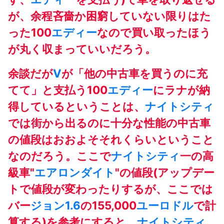
が、余程吝嗇か困窮していない限りはた
った100
エディー
なので買い取ったほう
が丸く収まっていいだろう。
余談だが
V
が「他の中古車を買うのに充
てて」と支払う100
エディー
にラナが納
得しているということは、
ナイトシティ
では街から出るのに十分な性能の中古車
の値段はおおよそそれくらいということ
なのだろう。ここで
ナイトシティ
一の高
級車"
エアロンダイト
"の値段(アップデー
トで値段が変わったりするが、ここでは
バー
ジョン
1.6
の155,000
ユーロドル
で計
算する)を参考にすると、
ナイトシティ