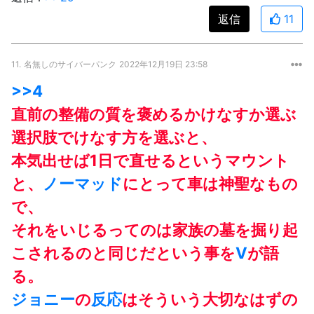
返信
11
11.
名無しのサイバーパンク
2022年12月19日 23:58
>>4
直前の整備の質を褒めるかけなすか選ぶ
選択肢でけなす方を選ぶと、
本気出せば1日で直せるというマウント
と、
ノーマッド
にとって車は神聖なもの
で、
それをいじるってのは家族の墓を掘り起
こされるのと同じだという事を
V
が語
る。
ジョニー
の
反応
はそういう大切なはずの