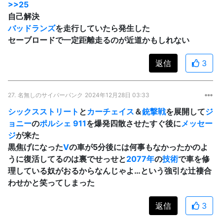
>>25
自己解決
バッドランズ
を走行していたら発生した
セーブロードで一定距離走るのが近道かもしれない
返信
3
27.
名無しのサイバーパンク
2024年12月28日 03:33
シックスストリート
と
カーチェイス
＆
銃撃戦
を展開して
ジ
ョニー
の
ポルシェ 911
を爆発四散させたすぐ後に
メッセー
ジ
が来た
黒焦げになった
V
の車が5分後には何事もなかったかのよ
うに復活してるのは裏でせっせと
2077年
の
技術
で車を修
理している奴がおるからなんじゃよ…という強引な辻褄合
わせかと笑ってしまった
返信
3