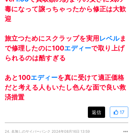
毒になって譲っちゃったから修正は大歓
迎
旅立つためにスクラップを実用
レベル
ま
で修理したのに100
エディー
で取り上げ
られるのは酷すぎる
あと100
エディー
を真に受けて適正価格
だと考える人もいたし色んな面で良い救
済措置
返信
17
24.
名無しのサイバーパンク
2024年08月16日 13:59