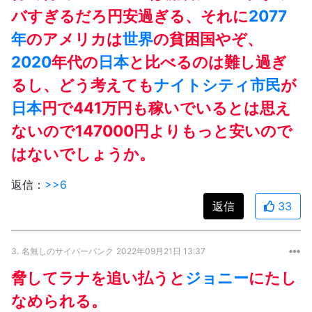
バすぎるだろ円安過ぎる、それに
2077
年
のアメリカは
世界
の貧困国やぞ、
2020
年代の
日本
と比べるのは難し過ぎ
るし、どう考えても
ナイトシティ
市民
が
日本
円で441万円も稼いでいるとは思え
ないので147000円よりもっと安いので
はないでしょうか。
返信：
>>6
返信
33
3.
名無しのサイバーパンク
2022年09月21日 13:37
脅してラナを追い払うと
ジョニー
にたし
なめられる。