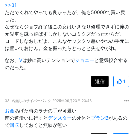
>>31
ただでくれてやっても良かったが、俺も50000で買い戻
した。
なぜならジョブ終了後この女はいきなり修理できずに俺の
元愛車を蹴っ飛ばすしかしないゴミクズだったからだ。
ロードしなおしだよ、こんなケッタクソ悪いやつの手元に
は置いておけん。金を握ったらとっとと失せやがれ。
なお、
V
は妙に高いテンションで
ジョニー
と意気投合する
のだった。
返信
1
33.
名無しのサイバーパンク
2025年09月20日 20:43
お金
あげた時のラナの手が可愛い
南の道沿いに行くと
デクスター
の死体と
プランB
があるの
で
回収
しておくと無駄が無い