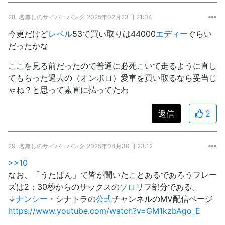
28.
名無しのサイバーパンク
2025年02月23日 21:04
今更だけど
レベル
53で買い取りは44000
エディー
ぐらい
だったかな
ここを見る前だったので普通に必死こいて走るように直し
てもらった過去の（オンボロ）愛車を買い取るなら妥当じ
ゃね？と思って素直に払ってたわ
返信
2
29.
名無しのサイバーパンク
2025年04月30日 23:12
>>10
なお、「うたばん」で皆が聞いたことあるであろうフレー
ズは2：30秒からのサックスの
ソロ
リフ部分である。
↓
ナンシー
・シナトラの
公式
チャンネルのMV配信ページ
https://www.youtube.com/watch?v=GM1kzbAgo_E