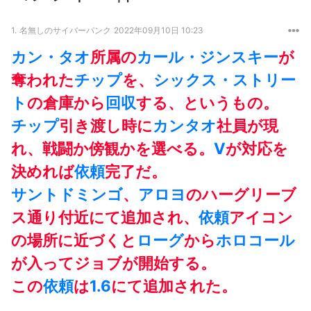
1.
名無しのサイバーパンク
2022年09月10日 10:23
カン・タオ
所属の
カール・ジンスキー
が
奪われた
チップ
を、
シックス・ストリー
ト
の倉庫から
回収
する、というもの。
チップ
引き渡し時に
カンタオ
社員が現
れ、戦闘か傍観かを選べる。
V
が対応を
決めれば
依頼
完了だ。
サントドミンゴ
、
アロヨ
のハーグリーブ
ス通り付近にて追加され、
依頼
アイコン
の場所に近づくと
ローグ
から
ホロコール
が入ってジョブが開始する。
この
依頼
は
1.6
にて追加された。