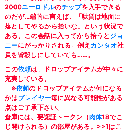
2000
ユーロドル
の
チップ
を入手できる
のだが…端的に言えば、「駄賃は地面に
落としてやるから拾いな」という状況で
ある。この会話に入ってから拾うと
ジョ
ニー
にがっかりされる。例え
カンタオ
社
員を皆殺しにしていても……。
この
依頼
は、ドロップアイテムが中々に
充実している。
※
依頼
のドロップアイテムが何になる
かは
プレイヤー
毎に異なる可能性がある
点はご了承下さい。
倉庫には、要認証トークン（
肉体
18でこ
じ開けられる）の部屋がある。>>1はこ