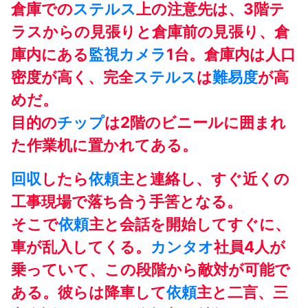
倉庫での
ステルス
上の注意先は、3階テ
ラスからの見張りと倉庫前の見張り、倉
庫内にある
監視カメラ
1台。倉庫内は人口
密度が高く、完全
ステルス
は
難易度
が高
めだ。
目的の
チップ
は2階のビニールに囲まれ
た作業机に置かれてある。
回収
したら
依頼
主と連絡し、すぐ近くの
工事現場で落ち合う手筈となる。
そこで
依頼
主と会話を開始してすぐに、
車が乱入してくる。
カンタオ
社員4人が
乗っていて、この段階から敵対が可能で
ある。彼らは降車して
依頼
主と二言、三