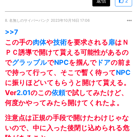
返信
2
8.
名無しのサイバーパンク
2023年10月16日 17:06
>>7
この手の
肉体
や
技術
を要求される
扉
はＮ
ＰＣ誘導で開けて貰える可能性があるの
で
グラップル
で
NPC
を掴んで
ドア
の前ま
で持って行って、そこで暫く待って
NPC
に振りほどいてもらうと開けて貰える。
Ver
2.01
のこの
依頼
で試してみたけど、
何度かやってみたら開けてくれたよ。
注意点は正規の手段で開けたわけじゃな
いので、中に入った後閉じ込められる危