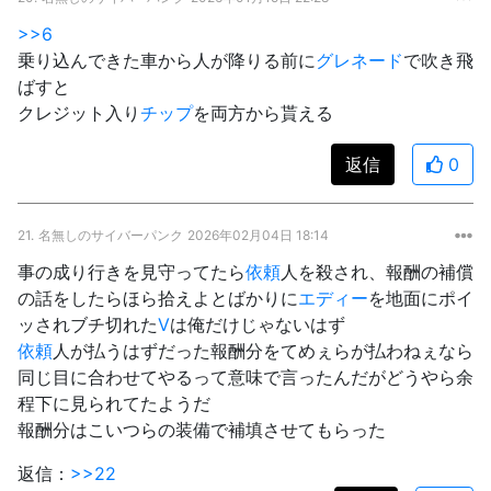
>>6
乗り込んできた車から人が降りる前に
グレネード
で吹き飛
ばすと
クレジット入り
チップ
を両方から貰える
返信
0
21.
名無しのサイバーパンク
2026年02月04日 18:14
事の成り行きを見守ってたら
依頼
人を殺され、報酬の補償
の話をしたらほら拾えよとばかりに
エディー
を地面にポイ
ッされブチ切れた
V
は俺だけじゃないはず
依頼
人が払うはずだった報酬分をてめぇらが払わねぇなら
同じ目に合わせてやるって意味で言ったんだがどうやら余
程下に見られてたようだ
報酬分はこいつらの装備で補填させてもらった
返信：
>>22