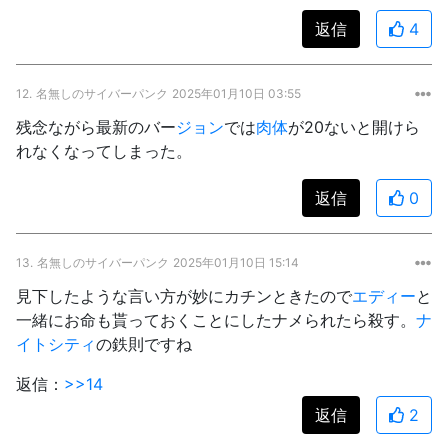
返信
4
12.
名無しのサイバーパンク
2025年01月10日 03:55
残念ながら最新のバー
ジョン
では
肉体
が20ないと開けら
れなくなってしまった。
返信
0
13.
名無しのサイバーパンク
2025年01月10日 15:14
見下したような言い方が妙にカチンときたので
エディー
と
一緒にお命も貰っておくことにしたナメられたら殺す。
ナ
イトシティ
の鉄則ですね
返信：
>>14
返信
2