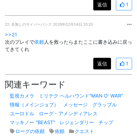
返信
1
22.
名無しのサイバーパンク
2026年02月04日 20:20
>>21
次のプレイで
依頼
人を救ったらまたここに書き込みに戻っ
てきてくれ
返信
1
関連キーワード
監視カメラ
ミリテク ヘルハウンド"MAN O' WAR"
情報（メインジョブ）
メッセージ
グラップル
ユーロドル
ローグ・アメンディアレス
マッキノー "BEAST"
レジェンダリー
チップ
ローグの依頼
依頼
クエスト