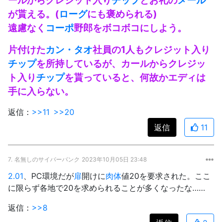
が貰える。(
ローグ
にも褒められる)
遠慮なく
コーポ
野郎をボコボコにしよう。
片付けた
カン・タオ
社員の1人もクレジット入り
チップ
を所持しているが、カールからクレジッ
ト入り
チップ
を貰っていると、何故かエディは
手に入らない。
返信：
>>11
>>20
返信
11
7.
名無しのサイバーパンク
2023年10月05日 23:48
2.01
、PC環境だが
扉
開けに
肉体
値20を要求された。ここ
に限らず各地で20を求められることが多くなったな……
返信：
>>8