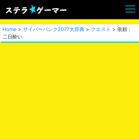
Home
>
サイバーパンク2077大辞典
>
クエスト
> 依頼：
二日酔い