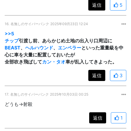
返信
5
16.
名無しのサイバーパンク
2025年09月23日 12:24
>>5
チップ
引渡し前、あらかじめ土地の出入り口周辺に
BEAST
、
ヘルハウンド
、
エンペラー
といった重量級を中
心に車を大量に配置しておいたが
全部吹き飛ばして
カン・タオ
車が乱入してきよった。
返信
3
17.
名無しのサイバーパンク
2025年10月03日 00:25
どうも→射殺
返信
1