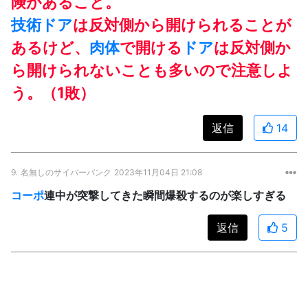
険があること。
技術
ドア
は反対側から開けられることが
あるけど、
肉体
で開ける
ドア
は反対側か
ら開けられないことも多いので注意しよ
う。（1敗）
返信
14
9.
名無しのサイバーパンク
2023年11月04日 21:08
コーポ
連中が突撃してきた瞬間爆殺するのが楽しすぎる
返信
5