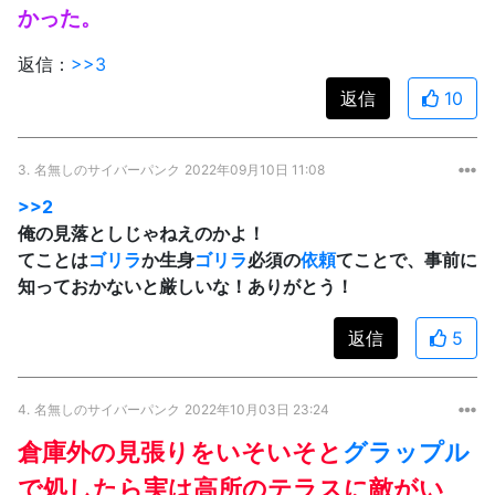
かった。
返信：
>>3
返信
10
3.
名無しのサイバーパンク
2022年09月10日 11:08
>>2
俺の見落としじゃねえのかよ！
てことは
ゴリラ
か生身
ゴリラ
必須の
依頼
てことで、事前に
知っておかないと厳しいな！ありがとう！
返信
5
4.
名無しのサイバーパンク
2022年10月03日 23:24
倉庫外の見張りをいそいそと
グラップル
で処したら実は高所のテラスに敵がい