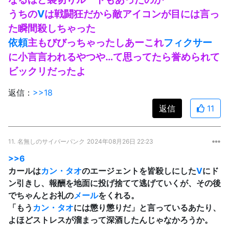
うちの
V
は戦闘狂だから敵アイコンが目には言っ
た瞬間殺しちゃった
依頼
主もびびっちゃったしあーこれ
フィクサー
に小言言われるやつや…て思ってたら誉められて
ビックリだったよ
返信：
>>18
返信
11
11.
名無しのサイバーパンク
2024年08月26日 22:23
>>6
カールは
カン・タオ
のエージェントを皆殺しにした
V
にド
ン引きし、報酬を地面に投げ捨てて逃げていくが、その後
でちゃんとお礼の
メール
をくれる。
「もう
カン・タオ
には懲り懲りだ」と言っているあたり、
よほどストレスが溜まって深酒したんじゃなかろうか。