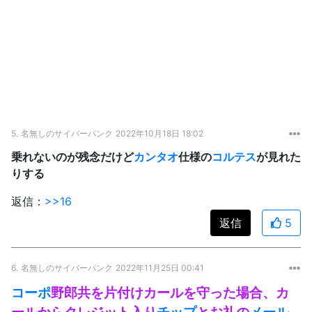
5.
名無しのサイバーパンク
2022年10月18日 18:02
乗れないのが残念だけど
カンタオ
仕様の
コルテス
が見れた
りする
返信：
>>16
返信
5
6.
名無しのサイバーパンク
2022年11月25日 00:41
コーポ
野郎共を片付けカールを守った場合、カ
ールからクレジット入り
チップ
とお礼の
メール