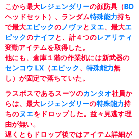
こから最大
レジェンダリー
の顔防具（
BD
ヘッドセット）、ランダム
特殊能力
持ち
で最大
エピック
の
ノヴァ
と
ヌエ
、最大
エ
ピック
の
ナイフ
と、計４つの
レアリティ
変動アイテムを取得した。
他にも、倉庫１階の作業机には新武器の
センコウ LX
（
エピック
、
特殊能力
無
し）が固定で落ちていた。
ラスボスであるスーツの
カンタオ
社員か
らは、最大
レジェンダリー
の
特殊能力
持
ちの
ヌエ
をドロップした。益々見逃す理
由が無い。
遅くともドロップ後ではアイテム詳細が