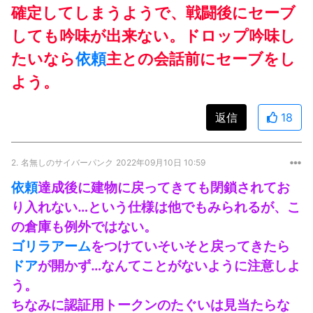
確定してしまうようで、戦闘後にセーブ
しても吟味が出来ない。ドロップ吟味し
たいなら
依頼
主との会話前にセーブをし
よう。
返信
18
2.
名無しのサイバーパンク
2022年09月10日 10:59
依頼
達成後に建物に戻ってきても閉鎖されてお
り入れない…という仕様は他でもみられるが、こ
の倉庫も例外ではない。
ゴリラアーム
をつけていそいそと戻ってきたら
ドア
が開かず…なんてことがないように注意しよ
う。
ちなみに認証用トークンのたぐいは見当たらな