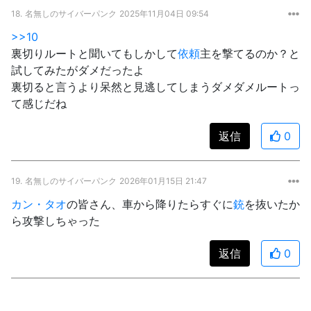
18.
名無しのサイバーパンク
2025年11月04日 09:54
>>10
裏切りルートと聞いてもしかして
依頼
主を撃てるのか？と
試してみたがダメだったよ
裏切ると言うより呆然と見逃してしまうダメダメルートっ
て感じだね
返信
0
19.
名無しのサイバーパンク
2026年01月15日 21:47
カン・タオ
の皆さん、車から降りたらすぐに
銃
を抜いたか
ら攻撃しちゃった
返信
0