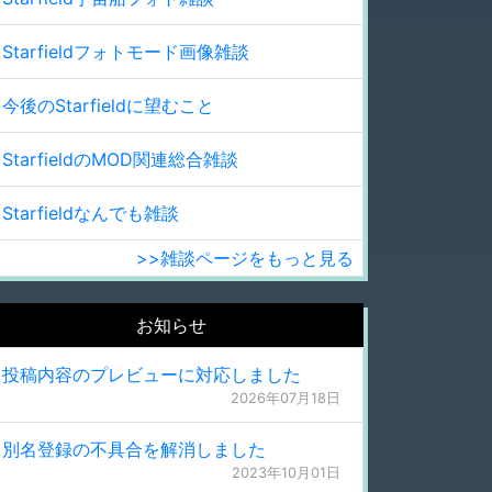
Starfieldフォトモード画像雑談
今後のStarfieldに望むこと
StarfieldのMOD関連総合雑談
Starfieldなんでも雑談
>>雑談ページをもっと見る
お知らせ
投稿内容のプレビューに対応しました
2026年07月18日
別名登録の不具合を解消しました
2023年10月01日