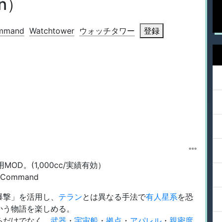
on）
Command
Watchtower
ウォッチタワー
登録
n専用MOD。(1,000cc/実績有効）
t.Command
爆撃」を活用し、
テラン
とは異なる手法で
有人星系
を恐
かう物語を楽しめる。
るだけでなく、
武器
・
宇宙船
・
拠点
・
アパレル
・
親密度