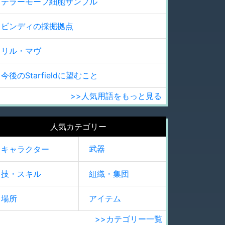
テラーモーフ細胞サンプル
ビンディの採掘拠点
リル・マヴ
今後のStarfieldに望むこと
>>人気用語をもっと見る
人気カテゴリー
武器
キャラクター
技・スキル
組織・集団
場所
アイテム
>>カテゴリー一覧