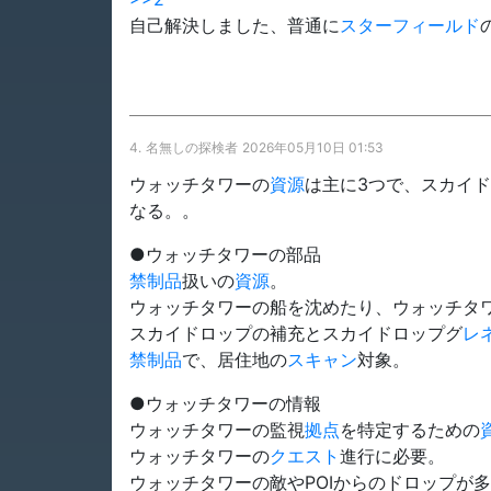
自己解決しました、普通に
スターフィールド
4.
名無しの探検者
2026年05月10日 01:53
ウォッチタワーの
資源
は主に3つで、スカイ
なる。。
●ウォッチタワーの部品
禁制品
扱いの
資源
。
ウォッチタワーの船を沈めたり、ウォッチタ
スカイドロップの補充とスカイドロップグ
レ
禁制品
で、居住地の
スキャン
対象。
●ウォッチタワーの情報
ウォッチタワーの監視
拠点
を特定するための
ウォッチタワーの
クエスト
進行に必要。
ウォッチタワーの敵やPOIからのドロップが