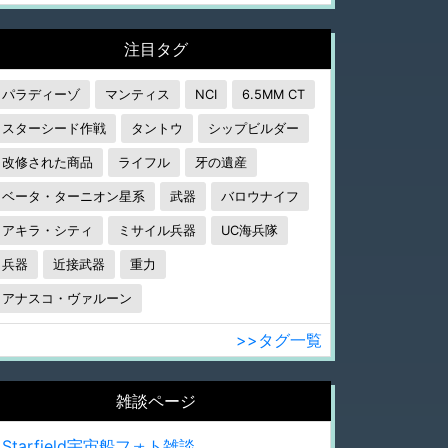
注目タグ
パラディーゾ
マンティス
NCI
6.5MM CT
スターシード作戦
タントウ
シップビルダー
改修された商品
ライフル
牙の遺産
ベータ・ターニオン星系
武器
バロウナイフ
アキラ・シティ
ミサイル兵器
UC海兵隊
兵器
近接武器
重力
アナスコ・ヴァルーン
>>タグ一覧
雑談ページ
Starfield宇宙船フォト雑談