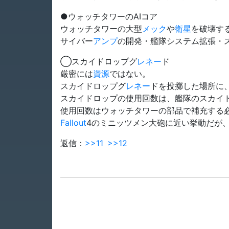
●ウォッチタワーのAIコア
ウォッチタワーの大型
メック
や
衛星
を破壊す
サイバー
アンプ
の開発・艦隊システム拡張・
◯スカイドロップグ
レネー
ド
厳密には
資源
ではない。
スカイドロップグ
レネー
ドを投擲した場所に
スカイドロップの使用回数は、艦隊のスカイ
使用回数はウォッチタワーの部品で補充する
Fallout
4のミニッツメン大砲に近い挙動だが
返信：
>>11
>>12