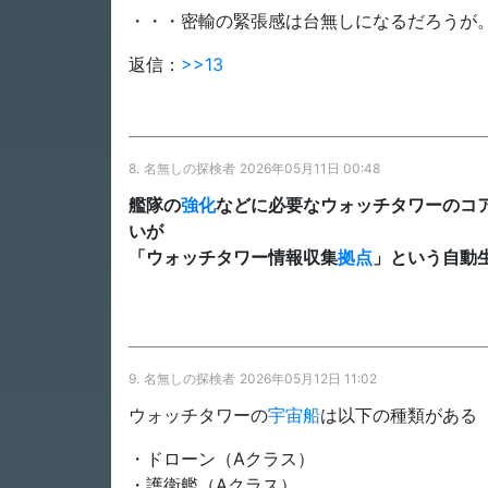
・・・密輸の緊張感は台無しになるだろうが
返信：
>>13
8.
名無しの探検者
2026年05月11日 00:48
艦隊の
強化
などに必要なウォッチタワーのコ
いが
「ウォッチタワー情報収集
拠点
」という自動
9.
名無しの探検者
2026年05月12日 11:02
ウォッチタワーの
宇宙船
は以下の種類がある
・ドローン（Aクラス）
・護衛艦（Aクラス）