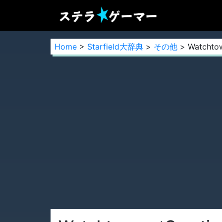
Home
>
Starfield大辞典
>
その他
> Watchto