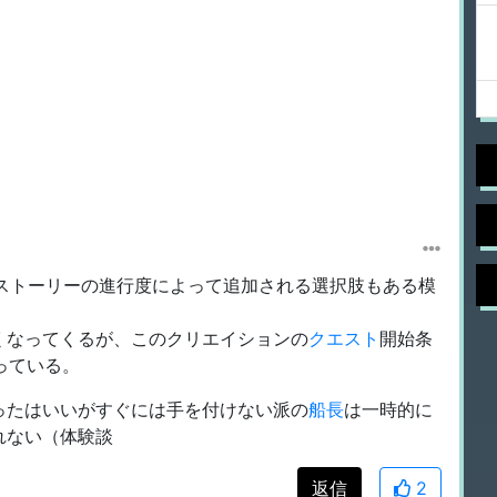
ストーリーの進行度によって追加される選択肢もある模
くなってくるが、このクリエイションの
クエスト
開始条
っている。
ったはいいがすぐには手を付けない派の
船長
は一時的に
れない（体験談
返信
2