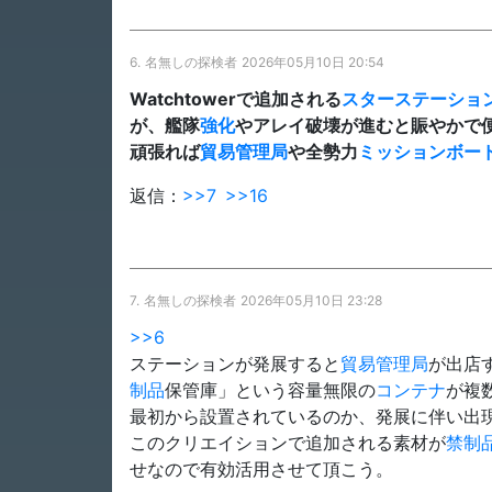
6.
名無しの探検者
2026年05月10日 20:54
Watchtowerで追加される
スターステーショ
が、艦隊
強化
やアレイ破壊が進むと賑やかで
頑張れば
貿易管理局
や全勢力
ミッションボー
返信：
>>7
>>16
7.
名無しの探検者
2026年05月10日 23:28
>>6
ステーションが発展すると
貿易管理局
が出店
制品
保管庫」という容量無限の
コンテナ
が複
最初から設置されているのか、発展に伴い出
このクリエイションで追加される素材が
禁制
せなので有効活用させて頂こう。