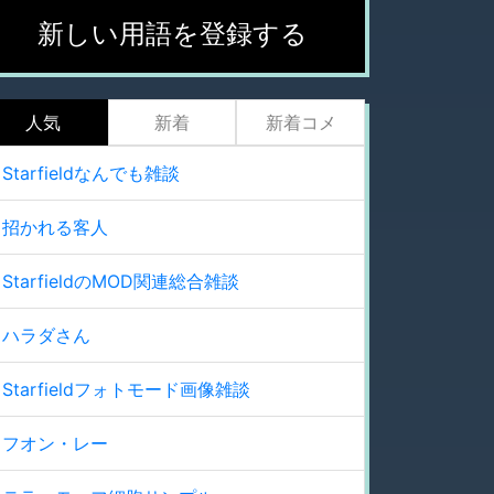
新しい用語を登録する
人気
新着
新着コメ
Starfieldなんでも雑談
招かれる客人
StarfieldのMOD関連総合雑談
ハラダさん
Starfieldフォトモード画像雑談
フオン・レー