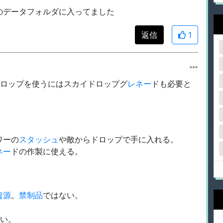
のデータフォルダに入ってました
返信
1
ドロップを使うにはスカイドロップグ
レネー
ドも必要と
ワーの
スタッシュ
や敵からドロップで手に入れる。
ネー
ドの作製に使える。
資源
。
禁制品
ではない。
多い。