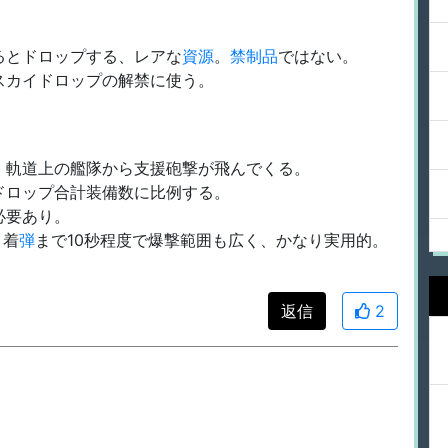
るとドロップする、レアな
資源
。
禁制品
ではない。
スカイドロップの解禁に使う。
、軌道上の艦隊から支援砲撃が飛んでくる。
ドロップ合計装備数に比例する。
必要あり。
、着
弾
まで10秒程度で爆撃範囲も広く、かなり実用的。
返信
2