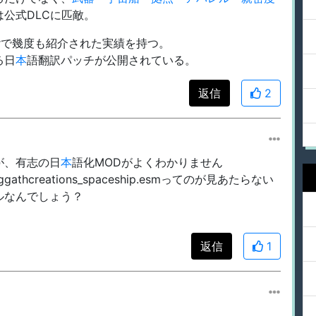
公式DLCに匹敵。
terで幾度も紹介された実績を持つ。
る日
本
語翻訳パッチが公開されている。
返信
2
が、有志の日
本
語化MODがよくわかりません
creations_spaceship.esmってのが見あたらない
ルなんでしょう？
返信
1