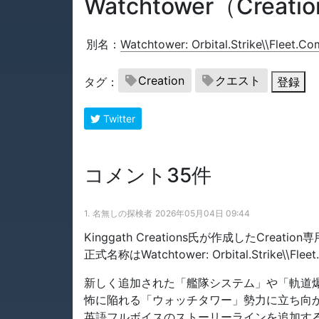
Watchtower（Creati
別名：
Watchtower: Orbital.Strike\\Fleet.
Creation
クエスト
タグ：
登録
Twitter
コメント35件
1.
名無しの探検者
2026年05月04日 09:44
Kinggath Creations氏が作成したCreatio
正式名称はWatchtower: Orbital.Strike\\Flee
新しく追加された「艦隊システム」や「軌道
怖に陥れる「ウォッチタワー」勢力に立ち向
英語フルボイスのストーリーラインを追加す