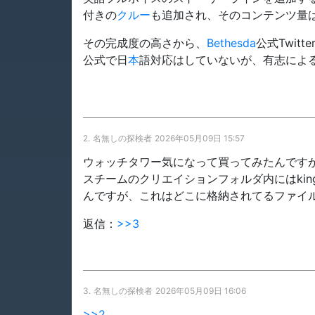
付きの
クルー
も追加され、そのコンテンツ量は
その完成度の高さから、
Bethesda
公式Twit
公式で日
本
語対応はしていないが、有志によ
2.
名無しの探検者
2026年05月09日 15:57
ウォッチタワー気になって買ってみたんです
スチームのクリエイションフォルダ内にはkinggath
んですが、これはどこに格納されてるファイ
返信：
>>3
3.
名無しの探検者
2026年05月09日 16:06
>>2