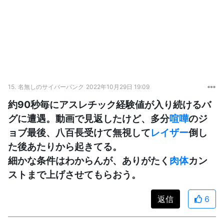
15.
名無しのサイバーパンク
2022年10月29日 19:09
約90秒毎にアスレチック経験値が入り続けるバ
グに遭遇。動画で見返したけど、多分
喧嘩
のジ
ョブ最後、八百長受けて無視して
レイザー
倒し
た後あたりから起きてる。
細かな条件はわからんが、ありがたく
肉体
カン
ストまで上げさせてもらおう。
返信
6