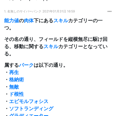
1.
名無しのサイバーパンク
2021年01月31日 16:59
能力値
の
肉体
下にある
スキル
カテゴリーの一
つ。
その名の通り、フィールドを縦横無尽に駆け回
る、移動に関する
スキル
カテゴリーとなってい
る。
属する
パーク
は以下の通り。
・
再生
・
格納術
・
無敵
・
ド根性
・
エピモルフォシス
・
ソフトランディング
・
グラディエーター