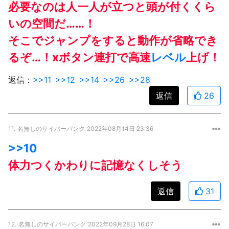
必要なのは人一人が立つと頭が付くくら
いの空間だ……！
そこでジャンプをすると動作が省略でき
るぞ…！xボタン連打で高速
レベル
上げ！
返信：
>>11
>>12
>>14
>>26
>>28
返信
26
11.
名無しのサイバーパンク
2022年08月14日 23:36
>>10
体力つくかわりに記憶なくしそう
返信
31
12.
名無しのサイバーパンク
2022年09月28日 16:07