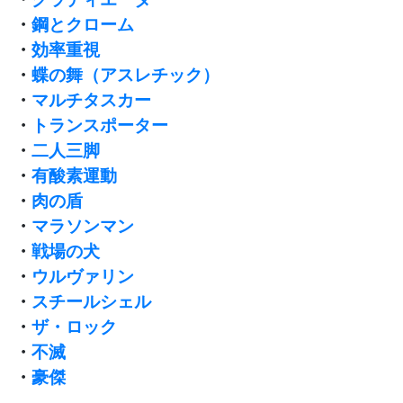
・
鋼とクローム
・
効率重視
・
蝶の舞（アスレチック）
・
マルチタスカー
・
トランスポーター
・
二人三脚
・
有酸素運動
・
肉の盾
・
マラソンマン
・
戦場の犬
・
ウルヴァリン
・
スチールシェル
・
ザ・ロック
・
不滅
・
豪傑