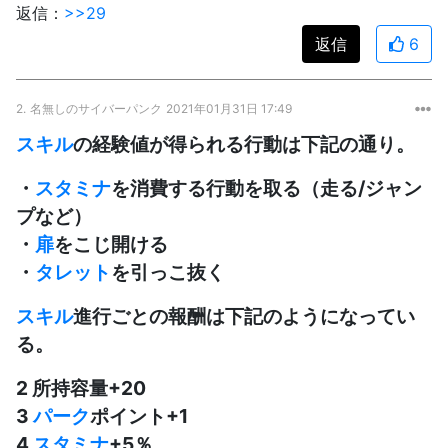
返信：
>>29
返信
6
2.
名無しのサイバーパンク
2021年01月31日 17:49
スキル
の経験値が得られる行動は下記の通り。
・
スタミナ
を消費する行動を取る（走る/ジャン
プなど）
・
扉
をこじ開ける
・
タレット
を引っこ抜く
スキル
進行ごとの報酬は下記のようになってい
る。
2 所持容量+20
3
パーク
ポイント+1
4
スタミナ
+5％