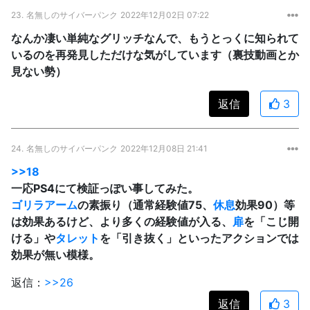
23.
名無しのサイバーパンク
2022年12月02日 07:22
なんか凄い単純なグリッチなんで、もうとっくに知られて
いるのを再発見しただけな気がしています（裏技動画とか
見ない勢）
返信
3
24.
名無しのサイバーパンク
2022年12月08日 21:41
>>18
一応PS4にて検証っぽい事してみた。
ゴリラアーム
の素振り（通常経験値75、
休息
効果90）等
は効果あるけど、より多くの経験値が入る、
扉
を「こじ開
ける」や
タレット
を「引き抜く」といったアクションでは
効果が無い模様。
返信：
>>26
返信
3