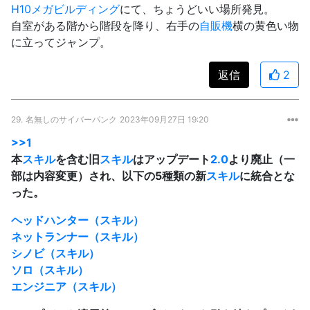
H10メガビルディング
にて、ちょうどいい場所発見。
自室がある階から階段を降り、右手の
自販機
横の黄色い物
に立ってジャンプ。
返信
2
29.
名無しのサイバーパンク
2023年09月27日 19:20
>>1
本
スキル
を含む旧
スキル
はアップデート
2.0
より廃止（一
部は内容変更）され、以下の5種類の新
スキル
に統合とな
った。
ヘッドハンター（スキル）
ネットランナー（スキル）
シノビ（スキル）
ソロ（スキル）
エンジニア（スキル）