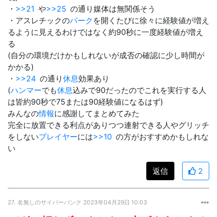
・
>>21
や
>>25
の通り媒体は無関係そう
・アスレチックの
パーク
を開くたびに徐々に経験値が増え
るように見えるわけではなく約90秒に一度経験値が増え
る
(自分の環境だけかもしれないが成否の確認に少し時間が
かかる)
・
>>24
の通り
休息
効果あり
(
ハンマー
でも
休息
込みで90だったのでこれを実行する人
は皆約90秒で75または90経験値になるはず)
みんなの
情報
に感謝してまとめてみた
完全に放置できる利点がありつつ連射できる人やグリッチ
をしない
プレイヤー
には
>>10
の方がおすすめかもしれな
い
返信
2
27.
名無しのサイバーパンク
2023年04月29日 10:03