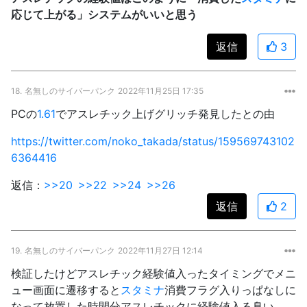
応じて上がる」システムがいいと思う
返信
3
18.
名無しのサイバーパンク
2022年11月25日 17:35
PCの
1.61
でアスレチック上げグリッチ発見したとの由
https://twitter.com/noko_takada/status/159569743102
6364416
返信：
>>20
>>22
>>24
>>26
返信
2
19.
名無しのサイバーパンク
2022年11月27日 12:14
検証したけどアスレチック経験値入ったタイミングでメニ
ュー画面に遷移すると
スタミナ
消費フラグ入りっぱなしに
なって放置した時間分アスレチックに経験値入る臭い