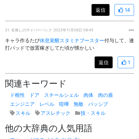
返信
14
31.
名無しのサイバーパンク
2023年11月06日 08:45
キャラ作るたび
休息
覚醒
スタミナ
ブースター
付与して、連
打パッドで放置稼ぎしてた頃が懐かしい
返信
1
関連キーワード
ド根性
ドア
スチールシェル
肉体
肉の盾
エンジニア
レベル
喧嘩
無敵
パッシブ
スキル
アスレチック
技・スキル
他の大辞典の人気用語