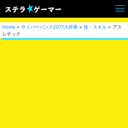
Home
>
サイバーパンク2077大辞典
>
技・スキル
> アス
レチック