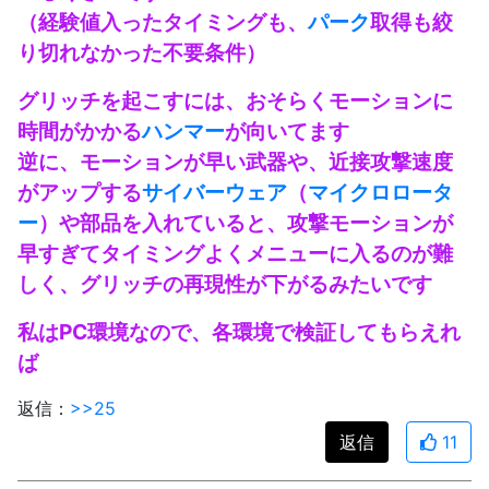
（経験値入ったタイミングも、
パーク
取得も絞
り切れなかった不要条件）
グリッチを起こすには、おそらくモーションに
時間がかかる
ハンマー
が向いてます
逆に、モーションが早い武器や、近接攻撃速度
がアップする
サイバーウェア
（
マイクロロータ
ー
）や部品を入れていると、攻撃モーションが
早すぎてタイミングよくメニューに入るのが難
しく、グリッチの再現性が下がるみたいです
私はPC環境なので、各環境で検証してもらえれ
ば
返信：
>>25
返信
11