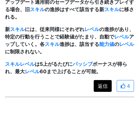
アップデート適用前のセーブデータから引き続きプレイす
る場合、旧
スキル
の進捗はすべて該当する新
スキル
に移さ
れる。
新
スキル
には、従来同様にそれぞれ
レベル
の進捗があり、
特定の行動を行うことで経験値がたまり、自動で
レベル
ア
ップしていく。各
スキル
進捗は、該当する
能力値
の
レベル
に制限されない。
スキル
レベル
は5上がるたびに
パッシブ
ボーナスが得ら
れ、最大
レベル
60まで上げることが可能。
返信
4