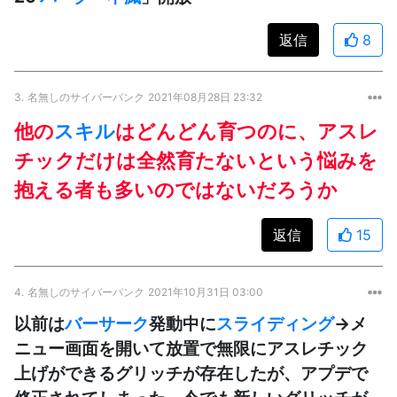
返信
8
3.
名無しのサイバーパンク
2021年08月28日 23:32
他の
スキル
はどんどん育つのに、アスレ
チックだけは全然育たないという悩みを
抱える者も多いのではないだろうか
返信
15
4.
名無しのサイバーパンク
2021年10月31日 03:00
以前は
バーサーク
発動中に
スライディング
→メ
ニュー画面を開いて放置で無限にアスレチック
上げができるグリッチが存在したが、アプデで