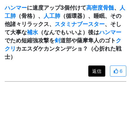
ハンマー
に速度アップ3個付けて
高密度骨髄
、
人
工肺
（骨格）、
人工肺
（循環器）、睡眠、その
他諸々リラックス、
スタミナ
ブースター
、そし
て大事な
補水
（なんでもいいよ）後は
ハンマー
でため短縮強攻撃を
剣
道部や薩摩隼人のゴト
ク
クリ
カエスダケカンタンデショ？（心折れた戦
士）
返信
6