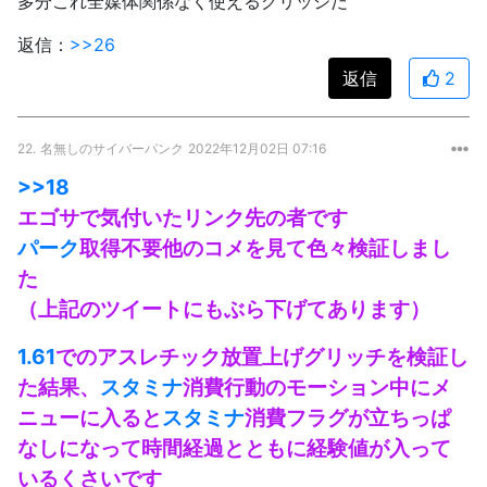
多分これ全媒体関係なく使えるグリッジだ
返信：
>>26
返信
2
22.
名無しのサイバーパンク
2022年12月02日 07:16
>>18
エゴサで気付いたリンク先の者です
パーク
取得不要他のコメを見て色々検証しまし
た
（上記のツイートにもぶら下げてあります）
1.61
でのアスレチック放置上げグリッチを検証し
た結果、
スタミナ
消費行動のモーション中にメ
ニューに入ると
スタミナ
消費フラグが立ちっぱ
なしになって時間経過とともに経験値が入って
いるくさいです