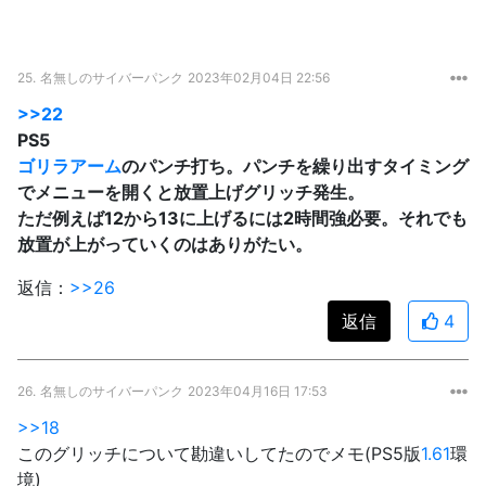
25.
名無しのサイバーパンク
2023年02月04日 22:56
>>22
PS5
ゴリラアーム
のパンチ打ち。パンチを繰り出すタイミング
でメニューを開くと放置上げグリッチ発生。
ただ例えば12から13に上げるには2時間強必要。それでも
放置が上がっていくのはありがたい。
返信：
>>26
返信
4
26.
名無しのサイバーパンク
2023年04月16日 17:53
>>18
このグリッチについて勘違いしてたのでメモ(PS5版
1.61
環
境)