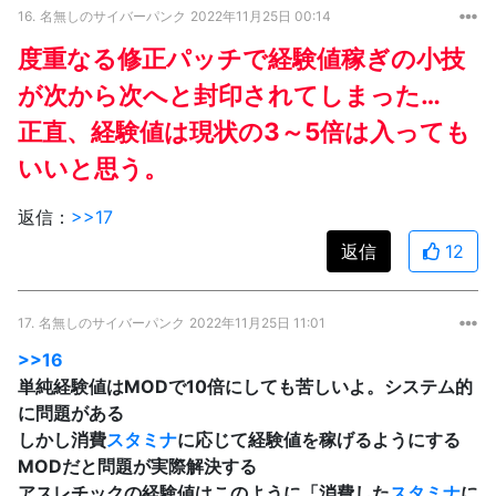
16.
名無しのサイバーパンク
2022年11月25日 00:14
度重なる修正パッチで経験値稼ぎの小技
が次から次へと封印されてしまった…
正直、経験値は現状の3～5倍は入っても
いいと思う。
返信：
>>17
返信
12
17.
名無しのサイバーパンク
2022年11月25日 11:01
>>16
単純経験値はMODで10倍にしても苦しいよ。システム的
に問題がある
しかし消費
スタミナ
に応じて経験値を稼げるようにする
MODだと問題が実際解決する
アスレチックの経験値はこのように「消費した
スタミナ
に