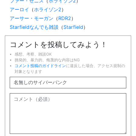
ファー・ゼニス
（
ホライゾン2
）
アーロイ
（
ホライゾン2
）
アーサー・モーガン
（
RDR2
）
Starfieldなんでも雑談
（
Starfield
）
コメントを投稿してみよう！
感想、考察、雑談OK
挑発的、暴力的、侮蔑的な内容はNG
コメント投稿のガイドライン
に違反した場合、アクセス規制の
対象となります