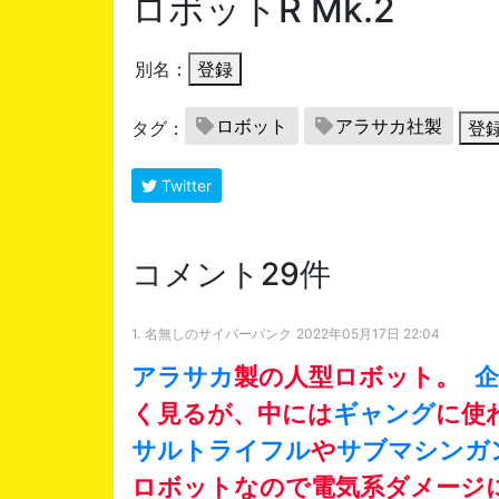
ロボットR Mk.2
別名：
登録
ロボット
アラサカ社製
タグ：
登
Twitter
コメント29件
1.
名無しのサイバーパンク
2022年05月17日 22:04
アラサカ
製の人型ロボット。
企
く見るが、中には
ギャング
に使
サルトライフル
や
サブマシンガ
ロボットなので電気系ダメージ