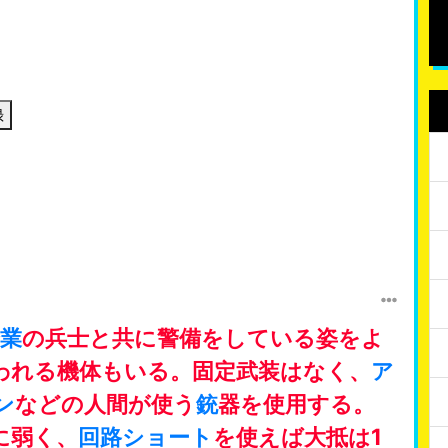
録
業
の兵士と共に警備をしている姿をよ
われる機体もいる。固定武装はなく、
ア
ン
などの人間が使う
銃
器を使用する。
に弱く、
回路ショート
を使えば大抵は1