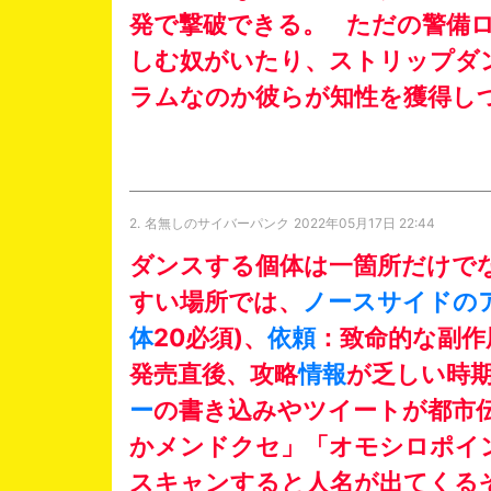
発で撃破できる。 ただの警備
しむ奴がいたり、ストリップダ
ラムなのか彼らが知性を獲得し
2.
名無しのサイバーパンク
2022年05月17日 22:44
ダンスする個体は一箇所だけで
すい場所では、
ノースサイドの
体
20必須)、
依頼
：致命的な副作
発売直後、攻略
情報
が乏しい時
ー
の書き込みやツイートが都市
かメンドクセ」「オモシロポイ
スキャンすると人名が出てくる