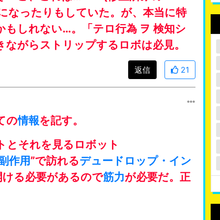
因になったりもしていた。が、本当に特
もしれない…。「テロ行為 ヲ 検知シ
きながらストリップするロボは必見。
返信
21
ての
情報
を記す。
トとそれを見るロボット
副作用
”で訪れる
デュードロップ・イン
開ける必要があるので
筋力
が必要だ。正