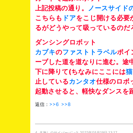
上記投稿の通り。
ノースサイド
こちらも
ドア
をこじ開ける必要
るがどうやって吸っているのだ
ダンシングロボット
カブキ
の
ファストトラベル
ポイ
ーブした道を道なりに進む。途
下に降りて(ちなみにここには
猫
止している
カンタオ
仕様のロボ
起動させると、軽快なダンスを
返信：
>>6
>>8
4.
名無しのサイバーパンク
2022年05月19日 13:17