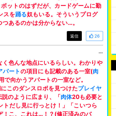
ロボットのはずだが、カードゲームに勤
ンスを
踊る
奴もいる。そういうプログ
つつあるのかは分からない…。
返信
26
なく色んな地点にいるらしい。わかりや
アパート
の項目にも記載のある一室(
肉
用で向かうアパートの一室など。
期にこのダンスロボを見つけた
プレイヤ
伝説のように広まり、「
肉体
20も必要と
ントだし見に行っとけ！」「こいつら
ぞ！こ、これは…！？(修正済みのバ