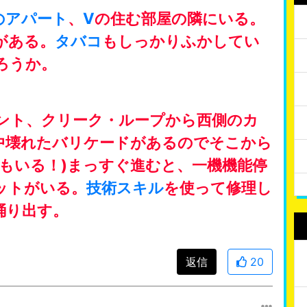
のアパート
、
V
の住む部屋の隣にいる。
がある。
タバコ
もしっかりふかしてい
ろうか。
ント、クリーク・ループから西側のカ
中壊れたバリケードがあるのでそこから
もいる！)まっすぐ進むと、一機機能停
ットがいる。
技術
スキル
を使って修理し
踊り出す。
返信
20