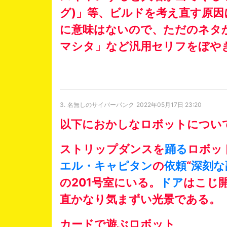
グ)」等、ビルドを考え直す原
に意味はないので、ただのネタか
マシタ」など汎用セリフをぼや
3.
名無しのサイバーパンク
2022年05月17日 23:20
以下におかしなロボットについ
ストリップダンスを
踊る
ロボッ
エル・キャピタン
の
依頼
“
深刻な
の201号室にいる。
ドア
はこじ
直かなり気まずい光景である。
カードで遊ぶロボット