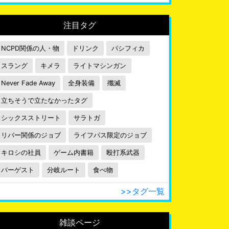
注目タグ
NCPD関係の人・物
ドリンク
パシフィカ
スラング
キメラ
ライトマシンガン
Never Fade Away
全身装備
殲滅
立ちそうで立たなかったタグ
シックスストリート
サラトガ
リバー関係のジョブ
ライフパス限定のジョブ
キロシの社員
ゲーム内書籍
殴打系武器
バーゲスト
分岐ルート
食べ物
>>タグ一覧
雑談ページ