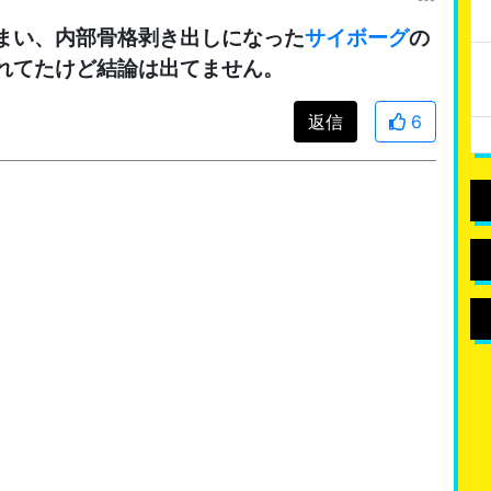
まい、内部骨格剥き出しになった
サイボーグ
の
れてたけど結論は出てません。
返信
6