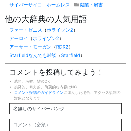
サイバーサイコ
ホームレス
職業・肩書
他の大辞典の人気用語
ファー・ゼニス
（
ホライゾン2
）
アーロイ
（
ホライゾン2
）
アーサー・モーガン
（
RDR2
）
Starfieldなんでも雑談
（
Starfield
）
コメントを投稿してみよう！
感想、考察、雑談OK
挑発的、暴力的、侮蔑的な内容はNG
コメント投稿のガイドライン
に違反した場合、アクセス規制の
対象となります