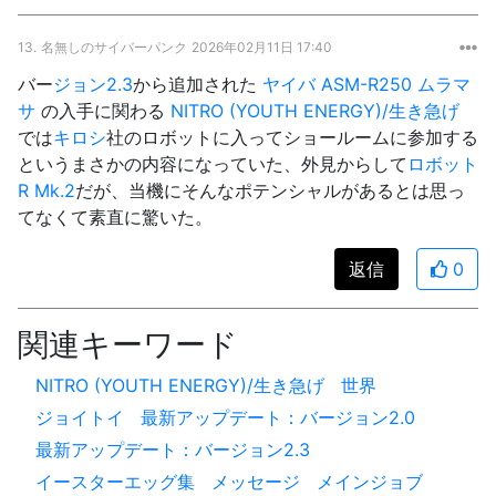
13.
名無しのサイバーパンク
2026年02月11日 17:40
バー
ジョン
2.3
から追加された
ヤイバ ASM-R250 ムラマ
サ
の入手に関わる
NITRO (YOUTH ENERGY)/生き急げ
では
キロシ
社のロボットに入ってショールームに参加する
というまさかの内容になっていた、外見からして
ロボット
R Mk.2
だが、当機にそんなポテンシャルがあるとは思っ
てなくて素直に驚いた。
返信
0
関連キーワード
NITRO (YOUTH ENERGY)/生き急げ
世界
ジョイトイ
最新アップデート：バージョン2.0
最新アップデート：バージョン2.3
イースターエッグ集
メッセージ
メインジョブ