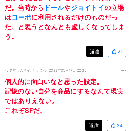
だ。当時から
ドール
や
ジョイトイ
の立場
は
コーポ
に利用されるだけのものだっ
た、と思うとなんとも虚しくなってしま
う。
返信
21
4.
名無しのサイバーパンク
2022年05月17日 22:35
個人的に面白いなと思った設定。
記憶のない自分を商品にするなんて現実
ではありえない。
これぞSFだ。
返信
24