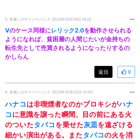
5.
名無しのサイバーパンク
2022年09月19日 18:22
V
のケース同様に
レリック
2.0
を動作させられる
ようになれば、貧困層の人間じたいが金持ちの
転生先として売買されるようになったりするの
かしらん
返信
9
6.
名無しのサイバーパンク
2022年10月03日 10:00
ハナコ
は非喫煙者なのかプロキシが
ハナ
コ
に意識を譲った瞬間、目の前にある火
のついた
タバコ
を乗せた
灰皿
を遠ざける
細かい演出がある。また
タバコ
の火を消