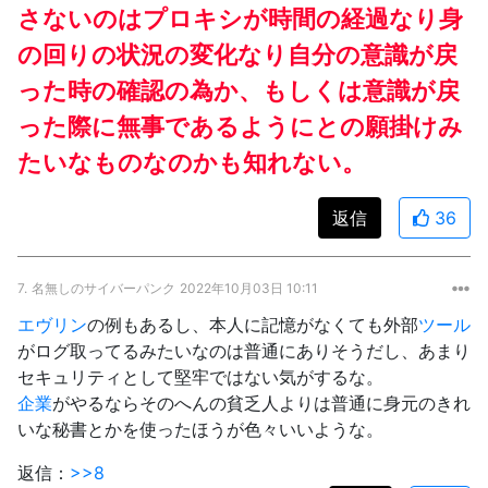
さないのはプロキシが時間の経過なり身
の回りの状況の変化なり自分の意識が戻
った時の確認の為か、もしくは意識が戻
った際に無事であるようにとの願掛けみ
たいなものなのかも知れない。
返信
36
7.
名無しのサイバーパンク
2022年10月03日 10:11
エヴリン
の例もあるし、本人に記憶がなくても外部
ツール
がログ取ってるみたいなのは普通にありそうだし、あまり
セキュリティとして堅牢ではない気がするな。
企業
がやるならそのへんの貧乏人よりは普通に身元のきれ
いな秘書とかを使ったほうが色々いいような。
返信：
>>8