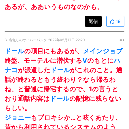
あるが、ああいうものなのかも。
返信
19
3.
名無しのサイバーパンク
2022年05月17日 22:20
ドール
の項目にもあるが、
メインジョブ
終盤、モーテルに潜伏する
V
のもとに
ハ
ナコ
が派遣した
ドール
がこれのこと。通
話が終わるともう終わり？なら帰るわ
ね、と普通に帰宅するので、1の言うと
おり通話内容は
ドール
の記憶に残らない
らしい。
ジョニー
もプロキシか…と呟くあたり、
昔から利用されているシステムのよう