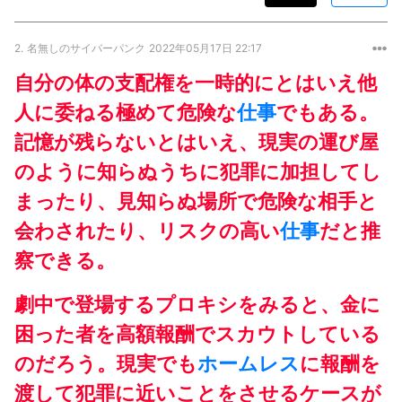
2.
名無しのサイバーパンク
2022年05月17日 22:17
自分の体の支配権を一時的にとはいえ他
人に委ねる極めて危険な
仕事
でもある。
記憶が残らないとはいえ、現実の運び屋
のように知らぬうちに犯罪に加担してし
まったり、見知らぬ場所で危険な相手と
会わされたり、リスクの高い
仕事
だと推
察できる。
劇中で登場するプロキシをみると、金に
困った者を高額報酬でスカウトしている
のだろう。現実でも
ホームレス
に報酬を
渡して犯罪に近いことをさせるケースが