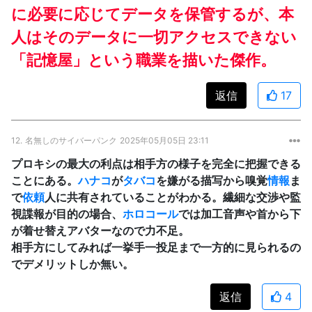
に必要に応じてデータを保管するが、本
人はそのデータに一切アクセスできない
「記憶屋」という職業を描いた傑作。
返信
17
12.
名無しのサイバーパンク
2025年05月05日 23:11
プロキシの最大の利点は相手方の様子を完全に把握できる
ことにある。
ハナコ
が
タバコ
を嫌がる描写から嗅覚
情報
ま
で
依頼
人に共有されていることがわかる。繊細な交渉や監
視諜報が目的の場合、
ホロコール
では加工音声や首から下
が着せ替えアバターなので力不足。
相手方にしてみれば一挙手一投足まで一方的に見られるの
でデメリットしか無い。
返信
4