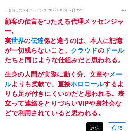
1.
名無しのサイバーパンク
2022年05月17日 22:11
顧客の伝言をつたえる代理メッセンジャ
ー。
実
世界
の
伝達
係と違うのは、本人に記憶
が一切残らないこと。
クラウド
の
ドール
たちと同じような仕組みだと思われる。
生身の人間が実際に動く分、文章や
メー
ル
よりも柔軟で、直接
ホロコール
するよ
りも足が付きにくいのだと思われる。表
立って連絡をとりづらいVIPや裏社会な
どで利用されていると思われる。
返信
16