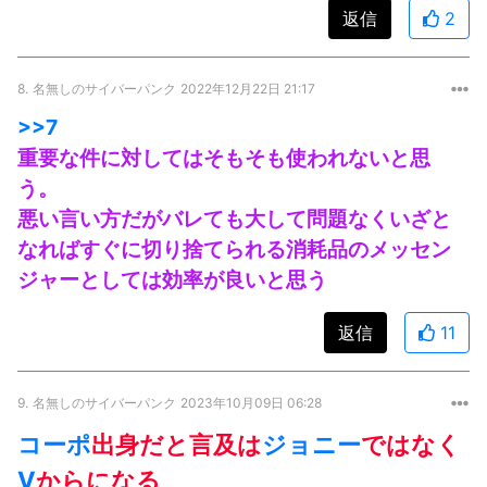
返信
2
8.
名無しのサイバーパンク
2022年12月22日 21:17
>>7
重要な件に対してはそもそも使われないと思
う。
悪い言い方だがバレても大して問題なくいざと
なればすぐに切り捨てられる消耗品のメッセン
ジャーとしては効率が良いと思う
返信
11
9.
名無しのサイバーパンク
2023年10月09日 06:28
コーポ
出身だと言及は
ジョニー
ではなく
V
からになる