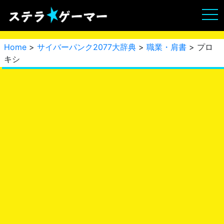
Home
>
サイバーパンク2077大辞典
>
職業・肩書
> プロ
キシ