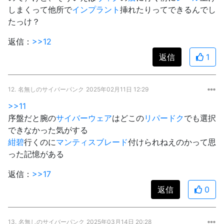
しまくって他所で
インプラント
挿れたりってできるんでし
たっけ？
返信：
>>12
返信
1
12.
名無しのサイバーパンク
2025年02月11日 12:29
>>11
序盤だと腕の
サイバーウェア
はどこの
リパードク
でも選択
できなかった気がする
紺碧
行くのに
マンティスブレード
付けられねえのかって思
った記憶がある
返信：
>>17
返信
0
13.
名無しのサイバーパンク
2025年03月14日 20:28