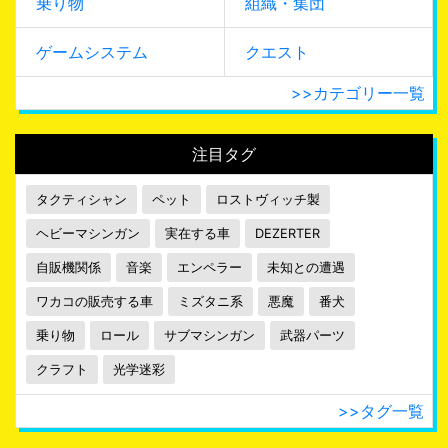
乗り物
組織・集団
ゲームシステム
クエスト
>>カテゴリー一覧
注目タグ
タクティシャン
ペット
ロストヴィッチ製
ヘビーマシンガン
実在する車
DEZERTER
自販機関係
音楽
エンペラー
未知との遭遇
ワカコの販売する車
ミズタニ系
悪魔
番犬
乗り物
ロール
サブマシンガン
武器パーツ
クラフト
光学迷彩
>>タグ一覧