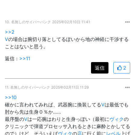
10.
名無しのサイバーパンク
2025年02月10日 11:41
>>2
V
の場合は腕切り落としてるぽいから地の神経に干渉する
ことはないと思う。
返信：
>>11
返信
2
11.
名無しのサイバーパンク
2025年02月11日 11:29
>>10
確かに言われてみれば、武器腕に換装してる
V
は最低でも
肘から先は生身０％か……
最序盤の
V
は一応腕はわりと生身っぽい（最初に
ヴィク
の
クリニックで弾道プロセッサ入れるときに麻酔とかしてる
ので）けど、そういえば
ヴィク
の
店
に行く前に
レベル
上げ