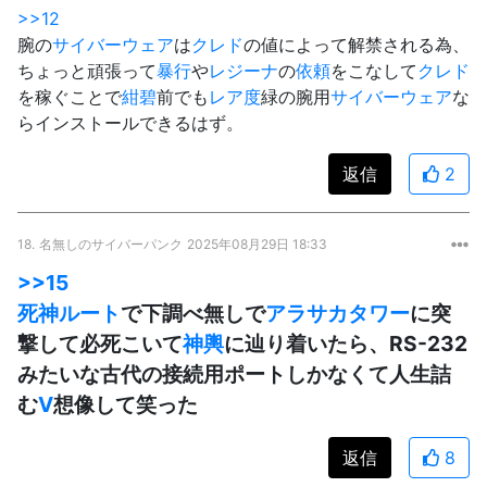
>>12
腕の
サイバーウェア
は
クレド
の値によって解禁される為、
ちょっと頑張って
暴行
や
レジーナ
の
依頼
をこなして
クレド
を稼ぐことで
紺碧
前でも
レア度
緑の腕用
サイバーウェア
な
らインストールできるはず。
返信
2
18.
名無しのサイバーパンク
2025年08月29日 18:33
>>15
死神ルート
で下調べ無しで
アラサカタワー
に突
撃して必死こいて
神輿
に辿り着いたら、RS-232
みたいな古代の接続用ポートしかなくて人生詰
む
V
想像して笑った
返信
8