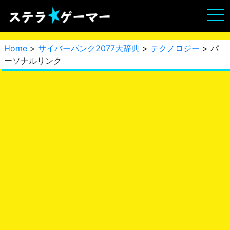
Home
>
サイバーパンク2077大辞典
>
テクノロジー
> パ
ーソナルリンク