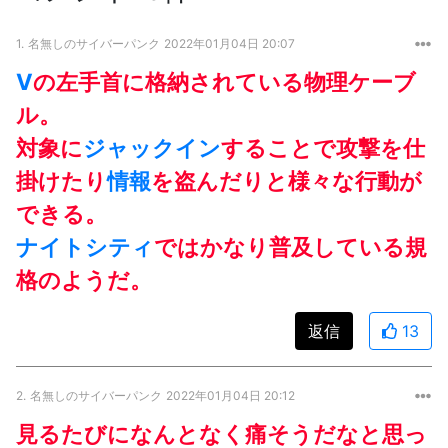
1.
名無しのサイバーパンク
2022年01月04日 20:07
V
の左手首に格納されている物理ケーブ
ル。
対象に
ジャックイン
することで攻撃を仕
掛けたり
情報
を盗んだりと様々な行動が
できる。
ナイトシティ
ではかなり普及している規
格のようだ。
返信
13
2.
名無しのサイバーパンク
2022年01月04日 20:12
見るたびになんとなく痛そうだなと思っ