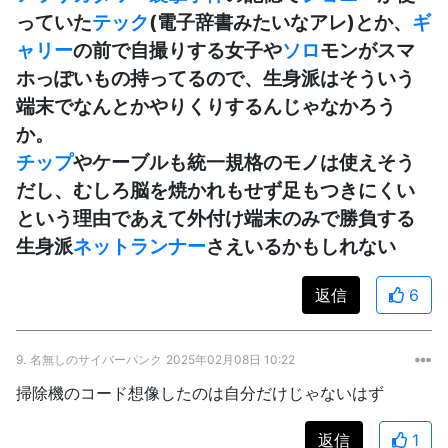
っていた
テック
(電子辞書みたいなアレ)とか、
ギ
ャリー
の前で自撮りする女子や
ソロ
モンがスマ
ホっぽいもの持ってるので、生身派はそういう
端末でなんとかやりくりするんじゃなかろう
か。
チップ
やケーブルも統一規格のモノは使えそう
だし、むしろ脳を焼かれもせず足もつきにくい
という理由であえて外付け端末のみで勝負する
生身派
ネットランナー
さえいるかもしれない
返信
6
9.
名無しのサイバーパンク
2025年02月08日 10:22
掃除機のコード想像したのは自分だけじゃないはず
返信
1