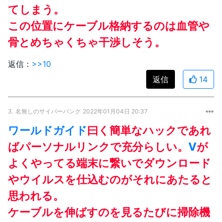
てしまう。
この位置にケーブル格納するのは血管や
骨とめちゃくちゃ干渉しそう。
返信：
>>10
返信
14
3.
名無しのサイバーパンク
2022年01月04日 20:37
ワールドガイド
曰く簡単なハックであれ
ばパーソナルリンクで充分らしい。
V
が
よくやってる端末に繋いでダウンロード
やウイルスを仕込むのがそれにあたると
思われる。
ケーブルを伸ばすのを見るたびに掃除機