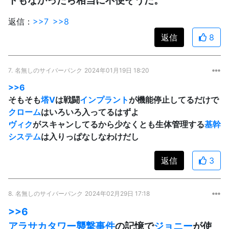
返信：
>>7
>>8
返信
8
7.
名無しのサイバーパンク
2024年01月19日 18:20
>>6
そもそも
塔
V
は戦闘
インプラント
が機能停止してるだけで
クローム
はいろいろ入ってるはずよ
ヴィク
がスキャンしてるから少なくとも生体管理する
基幹
システム
は入りっぱなしなわけだし
返信
3
8.
名無しのサイバーパンク
2024年02月29日 17:18
>>6
アラサカタワー襲撃事件
の記憶で
ジョニー
が使