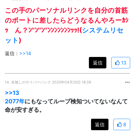
この手のパーソナルリンクを自分の首筋
のポートに差したらどうなるんやろーｶｼ
ｯ ん？ﾝ''ﾝ''ﾝ''ﾝﾝﾝﾝﾝﾝﾝｯｯ!(
システムリセ
ット
)
返信：
>>14
返信
13
14.
名無しのサイバーパンク
2025年04月25日 18:38
>>13
2077年
にもなってループ検知ついてないなんて
命が安すぎる。
返信
8