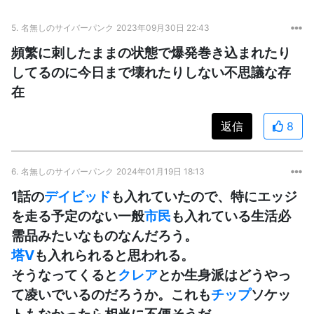
5.
名無しのサイバーパンク
2023年09月30日 22:43
頻繁に刺したままの状態で爆発巻き込まれたり
してるのに今日まで壊れたりしない不思議な存
在
返信
8
6.
名無しのサイバーパンク
2024年01月19日 18:13
1話の
デイビッド
も入れていたので、特にエッジ
を走る予定のない一般
市民
も入れている生活必
需品みたいなものなんだろう。
塔
V
も入れられると思われる。
そうなってくると
クレア
とか生身派はどうやっ
て凌いでいるのだろうか。これも
チップ
ソケッ
トもなかったら相当に不便そうだ。