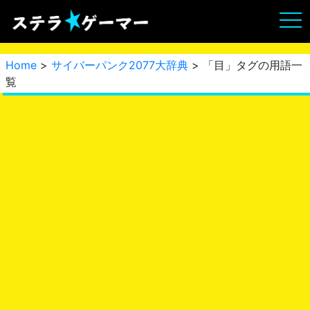
Home
>
サイバーパンク2077大辞典
> 「目」タグの用語一
覧