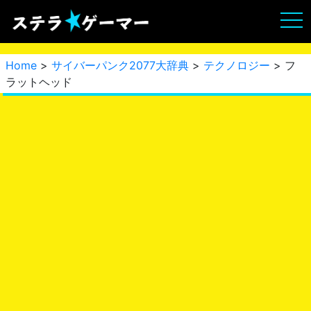
Home
>
サイバーパンク2077大辞典
>
テクノロジー
> フ
ラットヘッド