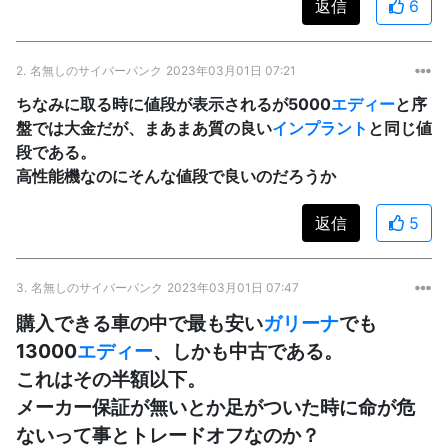
返信
6
2.
名無しのサイバーパンク
2023年03月01日 07:21
ちなみに取る時に値段が表示されるが5000
エディー
と序
盤では大金だが、まあまあ質の良い
インプラント
と同じ値
段である。
高性能機なのにそんな値段で良いのだろうか
返信
5
3.
名無しのサイバーパンク
2023年03月01日 07:47
購入できる車の中で最も安い
ガリーナ
でも
13000
エディー
、しかも中古である。
これはその半額以下。
メーカー保証が無いとか足がついた時に命が危
ないって事とトレードオフなのか？