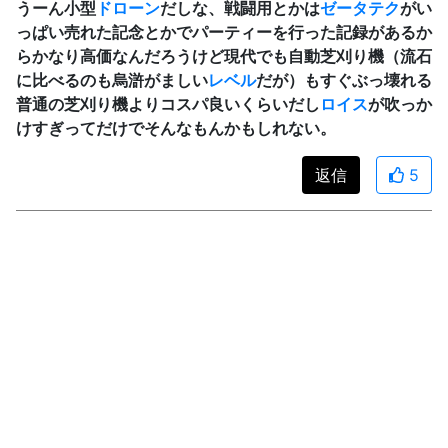
うーん小型
ドローン
だしな、戦闘用とかは
ゼータテク
がい
っぱい売れた記念とかでパーティーを行った記録があるか
らかなり高価なんだろうけど現代でも自動芝刈り機（流石
に比べるのも烏滸がましい
レベル
だが）もすぐぶっ壊れる
普通の芝刈り機よりコスパ良いくらいだし
ロイス
が吹っか
けすぎってだけでそんなもんかもしれない。
返信
5