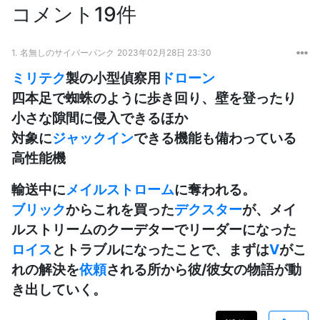
コメント19件
1.
名無しのサイバーパンク
2023年02月28日 23:30
ミリテク
製の小型偵察用
ドローン
四本足で蜘蛛のように歩き回り、壁を登ったり
小さな隙間に侵入できるほか
対象に
ジャックイン
できる機能も備わっている
高性能機
輸送中に
メイルストローム
に奪われる。
ブリック
からこれを買った
デクスター
が、メイ
ルストリームのクーデターでリーダーになった
ロイス
とトラブルになったことで、まずは
V
がこ
れの解決を
依頼
される所から彼/彼女の物語が動
き出していく。