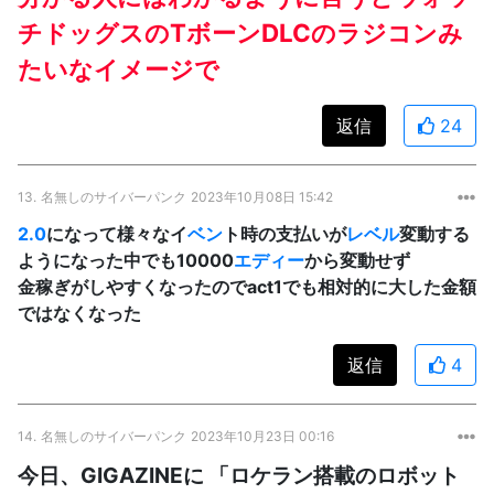
チドッグスのTボーンDLCのラジコンみ
たいなイメージで
返信
24
13.
名無しのサイバーパンク
2023年10月08日 15:42
2.0
になって様々なイ
ベン
ト時の支払いが
レベル
変動する
ようになった中でも10000
エディー
から変動せず
金稼ぎがしやすくなったのでact1でも相対的に大した金額
ではなくなった
返信
4
14.
名無しのサイバーパンク
2023年10月23日 00:16
今日、GIGAZINEに 「ロケラン搭載のロボット