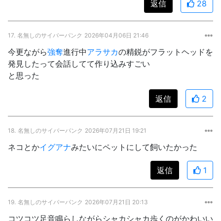
返信
28
17.
名無しのサイバーパンク
2026年04月06日 21:46
今更ながら
強奪
進行中
アラサカ
の精鋭がフラットヘッドを
発見したって会話してて作り込みすごい
と思った
返信
2
18.
名無しのサイバーパンク
2026年07月21日 19:21
ネコとか
イグアナ
みたいにペットにして飼いたかった
返信
1
19.
名無しのサイバーパンク
2026年07月21日 20:13
コツコツ足音鳴らしながらシャカシャカ歩くのがかわいい