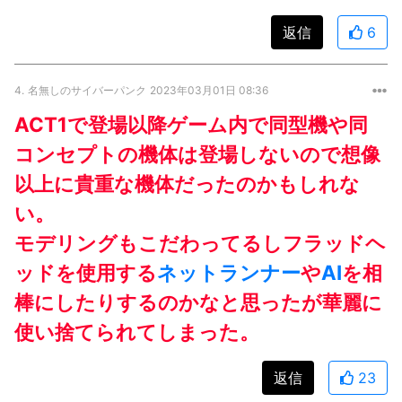
返信
6
4.
名無しのサイバーパンク
2023年03月01日 08:36
ACT1で登場以降ゲーム内で同型機や同
コンセプトの機体は登場しないので想像
以上に貴重な機体だったのかもしれな
い。
モデリングもこだわってるしフラッドヘ
ッドを使用する
ネットランナー
や
AI
を相
棒にしたりするのかなと思ったが華麗に
使い捨てられてしまった。
返信
23