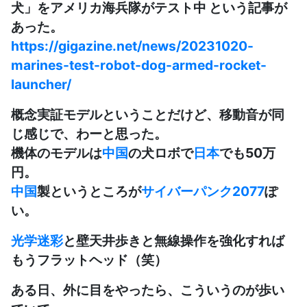
犬」をアメリカ海兵隊がテスト中 という記事が
あった。
https://gigazine.net/news/20231020-
marines-test-robot-dog-armed-rocket-
launcher/
概念実証モデルということだけど、移動音が同
じ感じで、わーと思った。
機体のモデルは
中国
の犬ロボで
日本
でも50万
円。
中国
製というところが
サイバーパンク2077
ぽ
い。
光学迷彩
と壁天井歩きと無線操作を強化すれば
もうフラットヘッド（笑）
ある日、外に目をやったら、こういうのが歩い