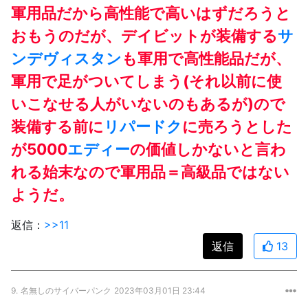
軍用品だから高性能で高いはずだろうと
おもうのだが、デイビットが装備する
サ
ンデヴィスタン
も軍用で高性能品だが、
軍用で足がついてしまう(それ以前に使
いこなせる人がいないのもあるが)ので
装備する前に
リパードク
に売ろうとした
が5000
エディー
の価値しかないと言わ
れる始末なので軍用品＝高級品ではない
ようだ。
返信：
>>11
返信
13
9.
名無しのサイバーパンク
2023年03月01日 23:44