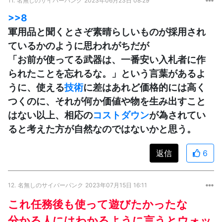
11.
名無しのサイバーパンク
2023年06月23日 08:29
>>8
軍用品と聞くとさぞ素晴らしいものが採用され
ているかのように思われがちだが
「お前が使ってる武器は、一番安い入札者に作
られたことを忘れるな。」という言葉があるよ
うに、使える
技術
に差はあれど価格的には高く
つくのに、それが何か価値や物を生み出すこと
はない以上、相応の
コストダウン
が為されてい
ると考えた方が自然なのではないかと思う。
返信
6
12.
名無しのサイバーパンク
2023年07月15日 16:11
これ任務後も使って遊びたかったな
分かる人にはわかるように言うとウォッ