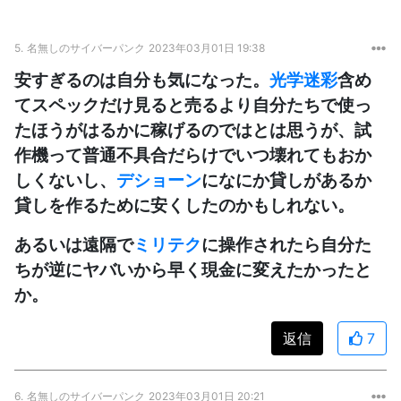
5.
名無しのサイバーパンク
2023年03月01日 19:38
安すぎるのは自分も気になった。
光学迷彩
含め
てスペックだけ見ると売るより自分たちで使っ
たほうがはるかに稼げるのではとは思うが、試
作機って普通不具合だらけでいつ壊れてもおか
しくないし、
デショーン
になにか貸しがあるか
貸しを作るために安くしたのかもしれない。
あるいは遠隔で
ミリテク
に操作されたら自分た
ちが逆にヤバいから早く現金に変えたかったと
か。
返信
7
6.
名無しのサイバーパンク
2023年03月01日 20:21