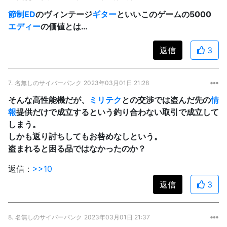
節制ED
のヴィンテージ
ギター
といいこのゲームの5000
エディー
の価値とは…
返信
3
7.
名無しのサイバーパンク
2023年03月01日 21:28
そんな高性能機だが、
ミリテク
との交渉では盗んだ先の
情
報
提供だけで成立するという釣り合わない取引で成立して
しまう。
しかも返り討ちしてもお咎めなしという。
盗まれると困る品ではなかったのか？
返信：
>>10
返信
3
8.
名無しのサイバーパンク
2023年03月01日 21:37