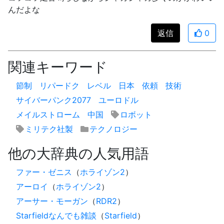
んだよな
返信
0
関連キーワード
節制
リパードク
レベル
日本
依頼
技術
サイバーパンク2077
ユーロドル
メイルストローム
中国
ロボット
ミリテク社製
テクノロジー
他の大辞典の人気用語
ファー・ゼニス
（
ホライゾン2
）
アーロイ
（
ホライゾン2
）
アーサー・モーガン
（
RDR2
）
Starfieldなんでも雑談
（
Starfield
）