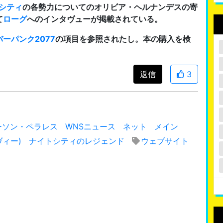
シティ
の各勢力についてのオリビア・ヘルナンデスの寄
て
ローグ
へのインタヴューが掲載されている。
ーパンク2077
の項目を参照されたし。本の購入を検
返信
3
ーソン・ペラレス
WNSニュース
ネット
メイン
ヴィー)
ナイトシティのレジェンド
ウェブサイト