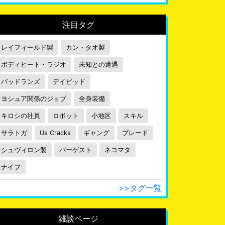
注目タグ
レイフィールド製
カン・タオ製
ボディヒート・ラジオ
未知との遭遇
バッドランズ
デイビッド
ヨシュア関係のジョブ
全身装備
キロシの社員
ロボット
小地区
スキル
サラトガ
Us Cracks
ギャング
ブレード
シュヴィロン製
バーゲスト
ネコマタ
ナイフ
>>タグ一覧
雑談ページ