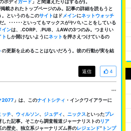
のボディ
ガード
」と間違えたりはするが)。
が掲載されたトップページのみ。記事の詳細を読もうと
う。というのもこの
サイト
はド
メイン
に
ネットウォッチ
だ。･･････といってもマックスがヤバいことをしている
メイン
は、.CORP、.PUB、.LAWの3つのみ。つまりい
イト
しか開けないように
ネット
を押さえつけているの
ト
の更新を止めることはないだろう。彼の行動が実を結
返信
4
2077
」は、この
ナイトシティ
・インクワイアラーに
。
ミッチ
、
ウィルソン
、
ジュディ
、
ニックス
といった
プレ
材した記事。そこから調査報道ジャーナリストの
リア
区の歴史、独立系ジャーナリズム界の
レジェンド
”
トンプ