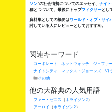
ソン
”の社会情勢についてのエッセイ、
ナイト
稿とつづいて、最後にトップ
フィクサー
とし
資料集としての概要は
ワールド・オブ・サイバ
討している人にレビューとしておすすめ。
関連キーワード
コーポレート
ネットウォッチ
ジェファ
ナイトシティ
マックス・ジョーンズ
V(
その他
他の大辞典の人気用語
ファー・ゼニス
（
ホライゾン2
）
アーロイ
（
ホライゾン2
）