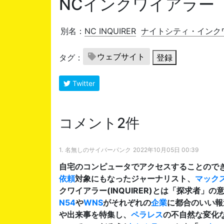
NCインクワイアラー
別名：
NC INQUIRER
ナイトシティ・インク
ウェブサイト
タグ：
登録
Twitter
コメント2件
1.
名無しのサイバーパンク
2022年10月05日 00:39
自宅のコンピュータでアクセスすることので
依頼
対象にもなったジャーナリスト、
マック
クワイアラー(INQUIRER)とは「探求者」の
N54
や
WNS
がそれぞれの
企業
に都合のいい報
や出来事を特集し、
ペラレス
の不自然な変化