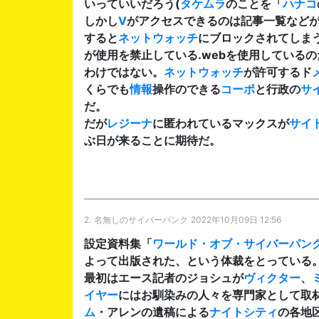
いっていいだろう(
タケムラ
のことを「
ハナコ
しかし
V
がアクセスできるのは記事一覧など
すると
ネットウォッチ
にブロックされてしま
が使用を禁止している.webを使用しているの
わけではない。
ネットウォッチ
が許可するド
くらでも
情報
操作のできる
コーポ
と行政の
サ
だ。
だが
レジーナ
に匿われているマックスが
サイ
ぶ日が来ることに期待だ。
2.
名無しのサイバーパンク
2022年10月09日 12:56
設定資料集「
ワールド・オブ・サイバーパンク
よって出版された、という体裁をとっている
最初はエース記者のジョシュが
ヴィクター
、
イヤー
にはお馴染みの人々を専門家として取
ム
・アレンの遺稿による
ナイトシティ
の各地