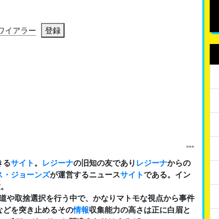
ワイアラー
登録
きる
サイト
。
レジーナ
の旧知の友であり
レジーナ
からの
ス・ジョーンズ
が運営するニュース
サイト
である。イン
意。
道や取捨選択を行う中で、かなりマトモな視点から事件
などを突き止めるその
情報
収集能力の高さは正に白眉と