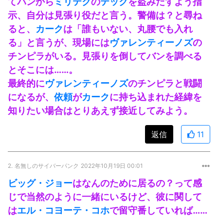
てバンから
ミリテク
の
テック
を盗みだすよう指
示、自分は見張り役だと言う。警備は？と尋ね
ると、
カーク
は「誰もいない、丸腰でも入れ
る」と言うが、現場には
ヴァレンティーノズ
の
チンピラがいる。見張りを倒してバンを調べる
とそこには……。
最終的に
ヴァレンティーノズ
のチンピラと戦闘
になるが、
依頼
が
カーク
に持ち込まれた経緯を
知りたい場合はとりあえず接近してみよう。
返信
11
2.
名無しのサイバーパンク
2022年10月19日 00:01
ビッグ・ジョー
はなんのために居るの？って感
じで当然のように一緒にいるけど、彼に関して
は
エル・コヨーテ・コホ
で留守番していれば……