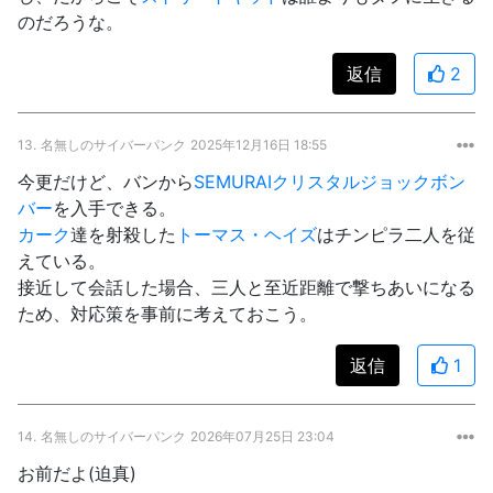
のだろうな。
返信
2
13.
名無しのサイバーパンク
2025年12月16日 18:55
今更だけど、バンから
SEMURAIクリスタルジョックボン
バー
を入手できる。
カーク
達を射殺した
トーマス・ヘイズ
はチンピラ二人を従
えている。
接近して会話した場合、三人と至近距離で撃ちあいになる
ため、対応策を事前に考えておこう。
返信
1
14.
名無しのサイバーパンク
2026年07月25日 23:04
お前だよ(迫真)