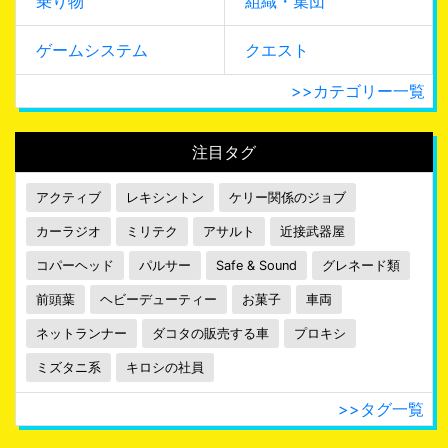
乗り物
組織・集団
ゲームシステム
クエスト
>>カテゴリー一覧
注目タグ
アクティブ
レキシントン
ケリー関係のジョブ
カーラジオ
ミリテク
アサルト
近接武器屋
コパーヘッド
パルサー
Safe & Sound
グレネード類
前頭葉
ヘビーデューティー
お菓子
車両
ネットランナー
ダコタの販売する車
プロキシ
ミズタニ系
キロシの社員
>>タグ一覧