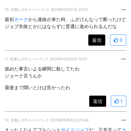
10.
名無しのサイバーパンク
2024年12月27日 23:57
最初
カーク
から連絡が来た時、ふざけんなって断ったけど
ジョブ失敗とかにはならずに普通に進められるんだな
返信
0
11.
名無しのサイバーパンク
2025年10月20日 13:07
舐めた事言いよる瞬間に殺してたわ
ジョーク言うんか
最後まで聞いとけば良かったわ
返信
1
12.
名無しのサイバーパンク
2025年10月30日 01:46
まったくなんてブルシット
サイドジョブ
だ。正直言って
カ