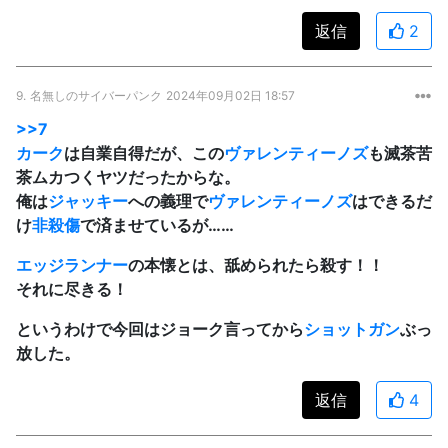
返信
2
9.
名無しのサイバーパンク
2024年09月02日 18:57
>>7
カーク
は自業自得だが、この
ヴァレンティーノズ
も滅茶苦
茶ムカつくヤツだったからな。
俺は
ジャッキー
への義理で
ヴァレンティーノズ
はできるだ
け
非殺傷
で済ませているが……
エッジランナー
の本懐とは、舐められたら殺す！！
それに尽きる！
というわけで今回はジョーク言ってから
ショットガン
ぶっ
放した。
返信
4