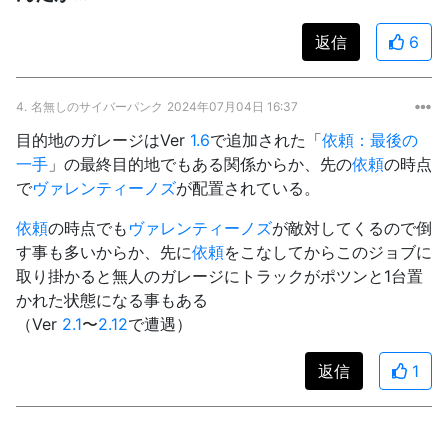
返信
6
4.
名無しのサイバーパンク
2024年07月04日 16:37
目的地のガレージはVer
1.6
で追加された「
依頼：最後の
一手
」の最終目的地でもある関係からか、先の
依頼
の時点
で
ヴァレンティーノズ
が配置されている。
依頼
の時点でも
ヴァレンティーノズ
が敵対してくるので倒
す事も多いからか、先に
依頼
をこなしてからこのジョブに
取り掛かると無人のガレージにトラックがポツンと1台置
かれた状態になる事もある
（Ver
2.1
〜
2.12
で遭遇）
返信
1