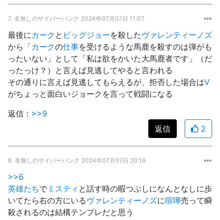
7.
名無しのサイバーパンク
2024年07月07日 11:07
最後に
カーク
と
ビッグジョー
を殺した
ヴァレンティーノズ
から「
カーク
の
仕事
を受けるような馬鹿を殺すのは弾がも
ったいない」として「私は欲をかいた大馬鹿者です」（だ
ったっけ？）と言えば見逃してやると言われる
その通りに言えば見逃してもらえるが、拒否した場合は
V
がちょっと面白いジョークを言って戦闘になる
返信：
>>9
返信
2
8.
名無しのサイバーパンク
2024年07月07日 20:19
>>6
英雄たち
で
ミスティ
と話す時の暇つぶしになんとなしに歩
いてたら右の方にいる
ヴァレンティーノズ
に
喧嘩
売って瞬
殺されるのは結構テンプレだと思う