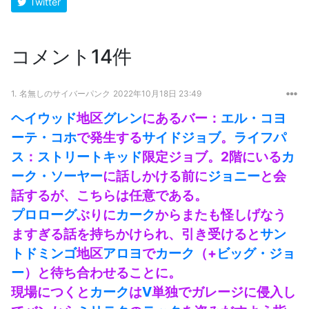
Twitter
コメント14件
1.
名無しのサイバーパンク
2022年10月18日 23:49
ヘイウッド
地区
グレン
にあるバー：
エル・コヨ
ーテ・コホ
で発生する
サイドジョブ
。
ライフパ
ス
：
ストリートキッド
限定ジョブ。2階にいる
カ
ーク・ソーヤー
に話しかける前に
ジョニー
と会
話するが、こちらは任意である。
プロローグ
ぶりに
カーク
からまたも怪しげなう
ますぎる話を持ちかけられ、引き受けると
サン
トドミンゴ
地区
アロヨ
で
カーク
（+
ビッグ・ジョ
ー
）と待ち合わせることに。
現場につくと
カーク
は
V
単独でガレージに侵入し