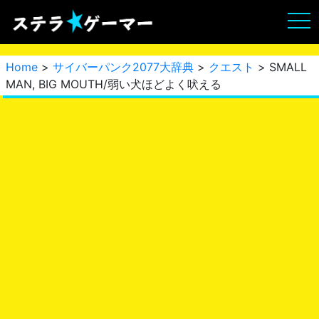
Home
>
サイバーパンク2077大辞典
>
クエスト
> SMALL
MAN, BIG MOUTH/弱い犬ほどよく吠える