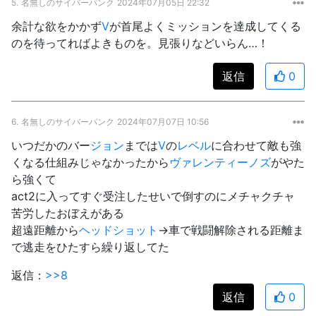
5.
名無しのサイバーパンク
2024年07月05日 22:32
余計な欲をかかず
V
が首尾よくミッションを達成してくる
のを待ってればよきものを。見張りなどいらん…！
返信
0
6.
名無しのサイバーパンク
2024年07月07日 10:56
いつだかのバー
ジョン
までは
V
の
レベル
に合わせて敵も強
くなる仕組みじゃなかったから
ヴァレンティーノズ
がやた
ら強くて
act2に入ってすぐ受注したせいで倒すのにメチャクチャ
苦労したおぼえがある
超遠距離から
ヘッドショット
→車で戦闘解除される距離ま
で逃走をひたすら繰り返してた
返信：
>>8
返信
0