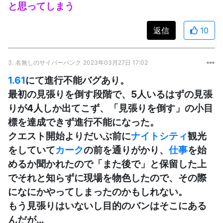
と思ってしまう
返信
10
3.
名無しのサイバーパンク
2023年03月27日 17:02
1.61
にて進行不能バグあり。
最初の見張りを倒す段階で、5人いるはずの見張
りが4人しか出てこず、「見張りを倒す」の小目
標を達成できず進行不能になった。
クエスト開始よりだいぶ前に
ナイトシティ
観光
をしていて
カーク
の前を通りがかり、
仕事
を始
めるか聞かれたので「また後で」と保留した上
でそれと知らずに現場を物色したので、その際
になにかやってしまったのかもしれない。
もう見張りはいないし目的のバンはそこにある
んだが…