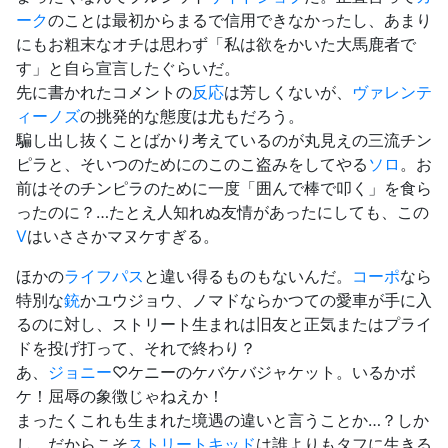
ーク
のことは最初からまるで信用できなかったし、あまり
にもお粗末なオチは思わず「私は欲をかいた大馬鹿者で
す」と自ら宣言したぐらいだ。
先に書かれたコメントの
反応
は芳しくないが、
ヴァレンテ
ィーノズ
の挑発的な態度は尤もだろう。
騙し出し抜くことばかり考えているのが丸見えの三流チン
ピラと、そいつのためにのこのこ盗みをしてやる
ソロ
。お
前はそのチンピラのために一度「囲んで棒で叩く」を食ら
ったのに？…たとえ人知れぬ友情があったにしても、この
V
はいささかマヌケすぎる。
ほかの
ライフパス
と違い得るものもないんだ。
コーポ
なら
特別な
銃
かユウジョウ、ノマドならかつての愛車が手に入
るのに対し、ストリート生まれは旧友と正気またはプライ
ドを投げ打って、それで終わり？
あ、
ジョニー
♡ケニーのケバケバジャケット。いるかボ
ケ！屈辱の象徴じゃねえか！
まったくこれも生まれた境遇の違いと言うことか…？しか
し、だからこそ
ストリートキッド
は誰よりもタフに生きる