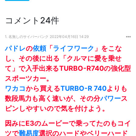
コメント24件
1.
名無しのサイバーパンク
2022年04月16日 14:29
パドレ
の
依頼
「
ライフワーク
」をこな
し、その後に出る「クルマに愛を乗せ
て」で入手出来るTURBO-R740の強化型
スポーツカー。
ワカコ
から買える
TURBO-R 740
よりも
数段馬力も高く速いが、その分
パワー
ス
ピンしやすいので気を付けよう。
因みにE3のムービーで乗ってたのもコイ
ツで
難易度
選択のハードやベリーハード