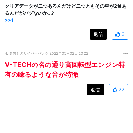
クリアデータが二つあるんだけど二つともその車が2台あ
るんだがバグなのか...?
>>1
返信
3
4.
名無しのサイバーパンク
2022年05月02日 20:22
V-TECHの名の通り高回転型エンジン特
有の唸るような音が特徴
返信
22