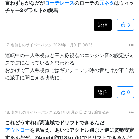
言わずもがなだが
ローチレース
のローチの
元ネタ
はウィッ
チャー3ゲラルトの愛馬
返信
3
17.
名無しのサイバーパンク
2023年11月01日 08:25
運転中の一人称視点と三人称視点のエンジン音の設定がミ
スで逆になっていると思われる。
おかげで三人称視点ではギアチェンジ時の音だけが不自然
に派手に聞こえる状態に…
返信
0
18.
名無しのサイバーパンク
2024年01月24日 21:38 編集済み
これどうすれば高速域でドリフトできるんだ
アウトロー
を見習え、あいつアクセル踏むと逆に姿勢安定
するんだぞ。74mph(約113km/h)でドリフトできるんだ