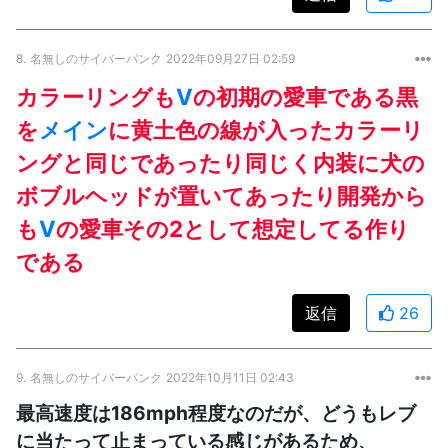
8.
名無しのサイバーパンク
2022年09月27日 02:59
カラーリングも
V
の初期の愛車である黒
を
メイン
に黄土色の線が入ったカラーリ
ングと同じであったり同じく内装に犬の
ボブルヘッドが置いてあったり開発から
も
V
の愛車その2として想定してる作り
である
返信
26
9.
名無しのサイバーパンク
2022年10月11日 02:43
最高速度は186mph程度なのだが、どうもレブ
に当たって止まっている感じがあるため、