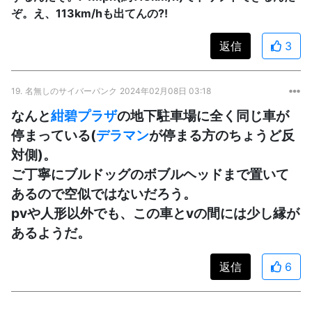
ぞ。え、113km/hも出てんの?!
返信
3
19.
名無しのサイバーパンク
2024年02月08日 03:18
なんと
紺碧プラザ
の地下駐車場に全く同じ車が
停まっている(
デラマン
が停まる方のちょうど反
対側)。
ご丁寧にブルドッグのボブルヘッドまで置いて
あるので空似ではないだろう。
pvや人形以外でも、この車とvの間には少し縁が
あるようだ。
返信
6