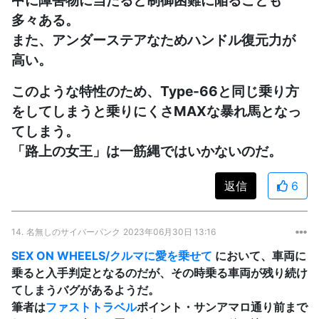
多々ある。
また、アンダーステアなためハンドル復元力が
高い。
このような特性のため、Type-66と同じ乗り方
をしてしまうと乗りにくさMAXな暴れ馬となっ
てしまう。
「路上の女王」は一筋縄ではいかないのだ。
返信
6
14.
名無しのサイバーパンク
2023年06月30日 13:16
SEX ON WHEELS/クルマに愛を乗せて
において、車両に
乗ると入手判定となるのだが、その時乗る車両が残り続け
てしまうバグがあるようだ。
筆者は
ファストトラベル
ポイント・サンアマロ通り前まで