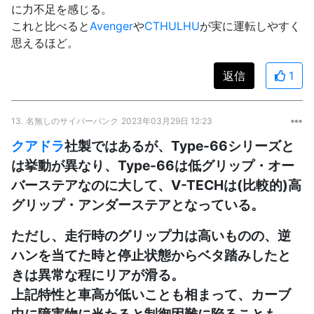
に力不足を感じる。
これと比べると
Avenger
や
CTHULHU
が実に運転しやすく
思えるほど。
返信
1
13.
名無しのサイバーパンク
2023年03月29日 12:23
クアドラ
社製ではあるが、Type-66シリーズと
は挙動が異なり、Type-66は低グリップ・オー
バーステアなのに大して、V-TECHは(比較的)高
グリップ・アンダーステアとなっている。
ただし、走行時のグリップ力は高いものの、逆
ハンを当てた時と停止状態からベタ踏みしたと
きは異常な程にリアが滑る。
上記特性と車高が低いことも相まって、カーブ
中に障害物に当たると制御困難に陥ることも