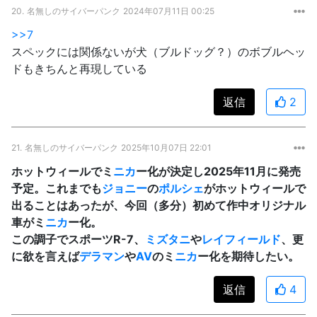
20.
名無しのサイバーパンク
2024年07月11日 00:25
>>7
スペックには関係ないが犬（ブルドッグ？）のボブルヘッ
ドもきちんと再現している
返信
2
21.
名無しのサイバーパンク
2025年10月07日 22:01
ホットウィールでミ
ニカ
ー化が決定し2025年11月に発売
予定。これまでも
ジョニー
の
ポルシェ
がホットウィールで
出ることはあったが、今回（多分）初めて作中オリジナル
車がミ
ニカ
ー化。
この調子でスポーツR-7、
ミズタニ
や
レイフィールド
、更
に欲を言えば
デラマン
や
AV
のミ
ニカ
ー化を期待したい。
返信
4