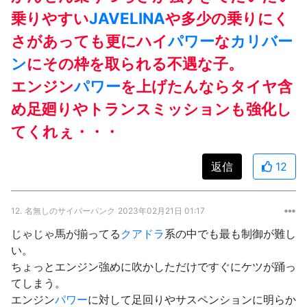
乗りやすい
JAVELINA
や多少の乗りにく
さがあっても更にハイ
パワー
な
カリバー
ン
にその枠を取られる不遇な子。
エンジン
パワー
を上げたんならタイヤ含
め足廻りやトランスミッションも強化し
てくれぇ・・・
返信
12
12.
名無しのサイバーパンク
2023年02月21日 01:17
じゃじゃ馬が揃ってる
クアドラ
系の中でも最も制御が難し
い。
ちょっとエンジン強めに吹かしただけですぐにケツが踊っ
てしまう。
エンジン
パワー
に対して足回りやサスペンションに明らか