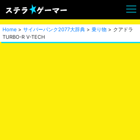
Home
>
サイバーパンク2077大辞典
>
乗り物
> クアドラ
TURBO-R V-TECH