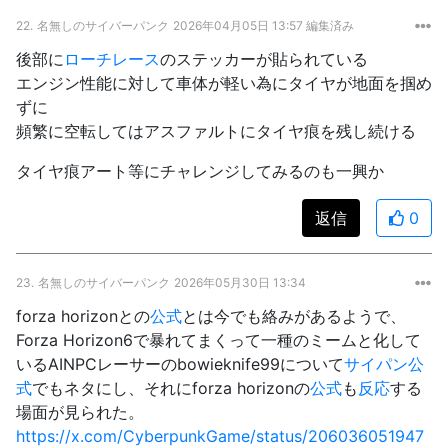
22.
名無しのサイバーパンク
2026年04月05日 13:57 編集済み
後部に
ローチレース
のステッカーが貼られている
エンジン性能に対して車体が軽い為にタイヤが地面を掴め
ずに
頻繁に空転してはアスファルトにタイヤ痕を残し続ける
タイヤ痕アート等にチャレンジしてみるのも一興か
返信
0
23.
名無しのサイバーパンク
2026年05月30日 13:34
forza horizonとの
公式
とは今でも絡みがあるようで、
Forza Horizon6で暴れてまくって一種のミームと化して
いるAINPCレーサーのbowieknife99について
サイパン
公
式
でもネタにし、それにforza horizonの
公式
も
反応
する
場面が見られた。
https://x.com/CyberpunkGame/status/206036051947