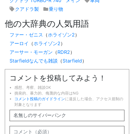
クアドラ TURBO-R 740
メイン
車両
クアドラ製
乗り物
他の大辞典の人気用語
ファー・ゼニス
（
ホライゾン2
）
アーロイ
（
ホライゾン2
）
アーサー・モーガン
（
RDR2
）
Starfieldなんでも雑談
（
Starfield
）
コメントを投稿してみよう！
感想、考察、雑談OK
挑発的、暴力的、侮蔑的な内容はNG
コメント投稿のガイドライン
に違反した場合、アクセス規制の
対象となります