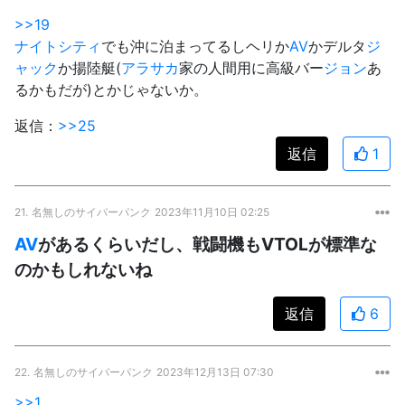
>>19
ナイトシティ
でも沖に泊まってるしヘリか
AV
かデルタ
ジ
ャック
か揚陸艇(
アラサカ
家の人間用に高級バー
ジョン
あ
るかもだが)とかじゃないか。
返信：
>>25
返信
1
21.
名無しのサイバーパンク
2023年11月10日 02:25
AV
があるくらいだし、戦闘機もVTOLが標準な
のかもしれないね
返信
6
22.
名無しのサイバーパンク
2023年12月13日 07:30
>>1