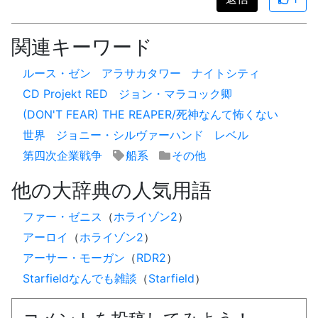
関連キーワード
ルース・ゼン
アラサカタワー
ナイトシティ
CD Projekt RED
ジョン・マラコック卿
(DON'T FEAR) THE REAPER/死神なんて怖くない
世界
ジョニー・シルヴァーハンド
レベル
第四次企業戦争
船系
その他
他の大辞典の人気用語
ファー・ゼニス
（
ホライゾン2
）
アーロイ
（
ホライゾン2
）
アーサー・モーガン
（
RDR2
）
Starfieldなんでも雑談
（
Starfield
）