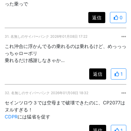
った乗っで
返信
0
31.
名無しのサイバーパンク
2026年01月08日 17:22
これ沖合に浮かんでるの乗れるのは乗れるけど、めっっっ
っちゃローポリ
乗れるだけ感謝しなきゃか…
返信
1
32.
名無しのサイバーパンク
2026年01月08日 18:32
セインツロウ３では空母まで破壊できたのに、CP2077は
ヌルすぎる！
CDPR
には猛省を促す
返信
1