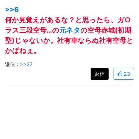
>>6
何か見覚えがあるな？と思ったら、ガ○
ラス三段空母…の
元ネタ
の空母赤城(初期
型)じゃないか。社有車ならぬ社有空母と
かぱねぇ。
返信：
>>27
返信
23