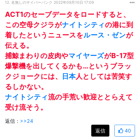
12.
名無しのサイバーパンク
2022年09月10日 17:09
ACT1のセーブデータをロードすると、
この空母クジラが
ナイトシティ
の港に到
着したというニュースを
ルース・ゼン
が
伝える。
捕鯨まわりの皮肉や
マイヤーズ
がB-17型
爆撃機を出してくるかも…というブラッ
クジョークには、
日本
人としては苦笑す
るしかない。
ナイトシティ
流の手荒い歓迎ととらえて
受け流そう。
返信：
>>24
返信
40