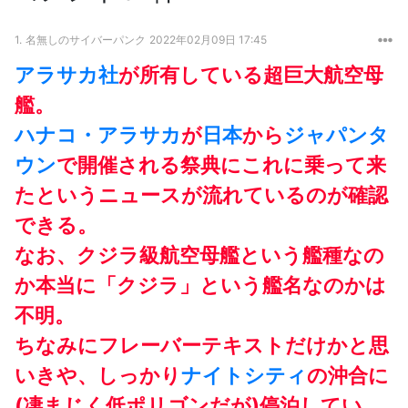
1.
名無しのサイバーパンク
2022年02月09日 17:45
アラサカ社
が所有している超巨大航空母
艦。
ハナコ・アラサカ
が
日本
から
ジャパンタ
ウン
で開催される祭典にこれに乗って来
たというニュースが流れているのが確認
できる。
なお、クジラ級航空母艦という艦種なの
か本当に「クジラ」という艦名なのかは
不明。
ちなみにフレーバーテキストだけかと思
いきや、しっかり
ナイトシティ
の沖合に
(凄まじく低ポリゴンだが)停泊してい