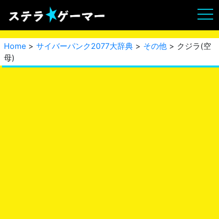
Home
>
サイバーパンク2077大辞典
>
その他
> クジラ(空
母)