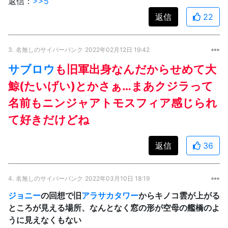
返信：
>>5
返信
22
3.
名無しのサイバーパンク
2022年02月12日 19:42
サブロウ
も旧軍出身なんだからせめて大
鯨(たいげい)とかさぁ…まあクジラって
名前もニンジャアトモスフィア感じられ
て好きだけどね
返信
36
4.
名無しのサイバーパンク
2022年03月10日 18:19
ジョニー
の回想で旧
アラサカタワー
からキノコ雲が上がる
ところが見える場所、なんとなく窓の形が空母の艦橋のよ
うに見えなくもない