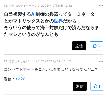
18.
名無しのサイバーパンク
2023年10月24日 12:32
自己複製する
AI
制御の兵器ってターミネーター
とかマトリックスとかの
世界
だから
そういうの使って海上封鎖だけで済んだならま
だマシというのがなんとも
返信
6
19.
名無しのサイバーパンク
2023年11月09日 11:52
コンセプトアートを見たが…着艦はどうなってんだ…？
返信：
>>20
返信
1