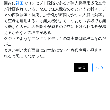
因みに
韓国
でコンセプト段階であるが無人機専用多段空母
が計画されている。なんで無人機なのかというと我々アジ
アの西側諸国の持病、少子化が原因で少ない人員で効率よ
く空母を運用するには無人機がよく、なおかつ多段でも無
人機なら人死にの危険性が減るので空に上げられる数が増
えるからなどの理由がある。
クジラのようなアングルドデッキの為実際は階段型なのだ
が…
まさか割と大真面目に21世紀になって多段空母が見直さ
れると思ってなかった。
返信
0