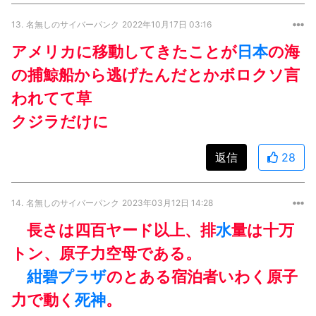
13.
名無しのサイバーパンク
2022年10月17日 03:16
アメリカに移動してきたことが
日本
の海
の捕鯨船から逃げたんだとかボロクソ言
われてて草
クジラだけに
返信
28
14.
名無しのサイバーパンク
2023年03月12日 14:28
長さは四百ヤード以上、排
水
量は十万
トン、原子力空母である。
紺碧プラザ
のとある宿泊者いわく原子
力で動く
死神
。