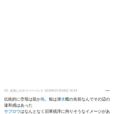
30.
名無しのサイバーパンク
2026年01月08日 15:34
伝統的に空母は龍か
鳥
、鯨は潜
水
艦の名前なんでその辺の
違和感はあった
サブロウ
はなんとなく旧軍残滓に拘りそうなイメージがあ