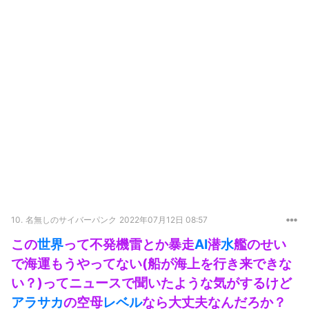
10.
名無しのサイバーパンク
2022年07月12日 08:57
この
世界
って不発機雷とか暴走
AI
潜
水
艦のせい
で海運もうやってない(船が海上を行き来できな
い？)ってニュースで聞いたような気がするけど
アラサカ
の空母
レベル
なら大丈夫なんだろか？