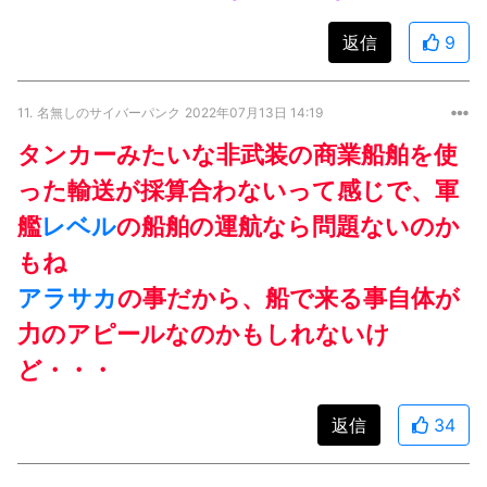
返信
9
11.
名無しのサイバーパンク
2022年07月13日 14:19
タンカーみたいな非武装の商業船舶を使
った輸送が採算合わないって感じで、軍
艦
レベル
の船舶の運航なら問題ないのか
もね
アラサカ
の事だから、船で来る事自体が
力のアピールなのかもしれないけ
ど・・・
返信
34