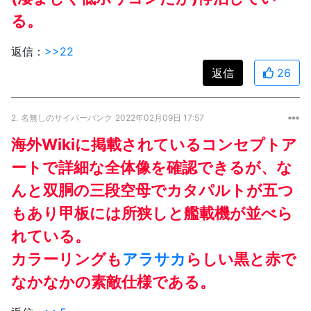
る。
返信：
>>22
返信
26
2.
名無しのサイバーパンク
2022年02月09日 17:57
海外Wikiに掲載されているコンセプトア
ートで詳細な全体像を確認できるが、な
んと双胴の三段空母でカタパルトが五つ
もあり甲板には所狭しと艦載機が並べら
れている。
カラーリングも
アラサカ
らしい黒と赤で
なかなかの素敵仕様である。