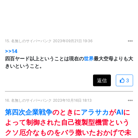
15.
名無しのサイバーパンク
2023年09月21日 19:36
>>14
四百ヤード以上ということは現在の
世界
最大空母よりも大
きいということ。
返信
3
16.
名無しのサイバーパンク
2023年10月16日 18:13
第四次企業戦争
のときに
アラサカ
が
AI
に
よって制御された自己複製型機雷という
クソ厄介なものをバラ撒いたおかげで未