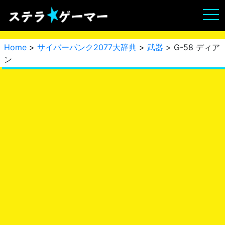
Home
>
サイバーパンク2077大辞典
>
武器
> G-58 ディア
ン