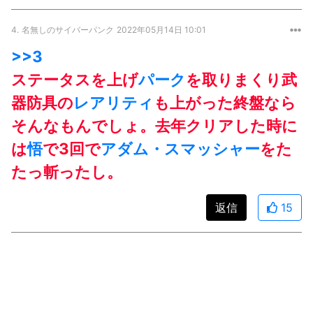
4.
名無しのサイバーパンク
2022年05月14日 10:01
>>3
ステータスを上げ
パーク
を取りまくり武
器防具の
レアリティ
も上がった終盤なら
そんなもんでしょ。去年クリアした時に
は
悟
で3回で
アダム・スマッシャー
をた
たっ斬ったし。
返信
15