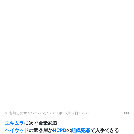
5.
名無しのサイバーパンク
2023年06月07日 02:32
ユキムラ
に次ぐ金策武器
ヘイウッド
の武器屋か
NCPD
の
組織犯罪
で入手できる