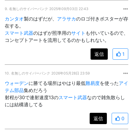
9.
名無しのサイバーパンク
2025年09月03日 22:43
カンタオ
製のはずだが、
アラサカ
のロゴ付きポスターが存
在する。
スマート武器
のはずが照準用の
サイト
も付いているので、
コンセプトアートを流用してるのかもしれない。
返信
1
10.
名無しのサイバーパンク
2026年05月28日 23:59
ウォーデン
に勝てる場所はやはり最低
難易度
を使った
アイ
テム部品
集めだろう
射程が30で連射速度13の
スマート武器
なので雑魚散らし
には結構適してる
返信
0