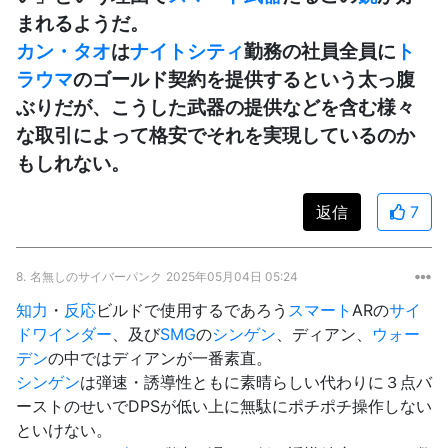
まれるようだ。
カン・タオ
は
ナイトシティ
勤務の社員全員に
ト
ラウマ
のゴールド契約を提供するという太っ腹
ぶりだが、こうした武器の提供などを含む様々
な取引によって格安でそれを実現しているのか
もしれない。
返信
7
8.
名無しのサイバーパンク
2025年05月04日 05:24
知力
・
反応
ビルドで使用するであろう
スマート
ARの
サイ
ドワインダー
、及び
SMG
の
シンゲン
、ディアン、
ウォー
デン
の中ではディアンが一番素直。
シンゲン
は弾速・誘導性ともに素晴らしい代わりに３点バ
ーストのせいでDPSが低い上に無駄にポチポチ操作しない
といけない。