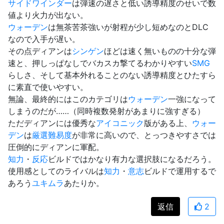
サイドワインダー
は弾速の遅さと低い誘導精度のせいで数
値より火力が出ない。
ウォーデン
は無茶苦茶強いが射程が少し短めなのとDLC
なので入手が遅い。
その点ディアンは
シンゲン
ほどは速く無いものの十分な弾
速と、押しっぱなしでバカスカ撃てるわかりやすい
SMG
らしさ、そして基本外れることのない誘導精度とひたすら
に素直で使いやすい。
無論、最終的にはこのカテゴリは
ウォーデン
一強になって
しまうのだが……（同時複数発射があまりに強すぎる）
ただディアンには優秀な
アイコニック
版がある上、
ウォー
デン
は
厳選
難易度
が非常に高いので、とっつきやすさでは
圧倒的にディアンに軍配。
知力
・
反応
ビルドではかなり有力な選択肢になるだろう。
使用感としてのライバルは
知力
・
意志
ビルドで運用するで
あろう
ユキムラ
あたりか。
返信
2