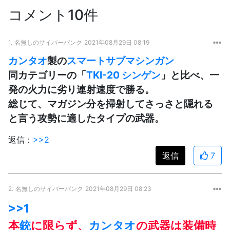
コメント10件
1.
名無しのサイバーパンク
2021年08月29日 08:19
カンタオ
製の
スマート
サブマシンガン
同カテゴリーの「
TKI-20 シンゲン
」と比べ、一
発の火力に劣り連射速度で勝る。
総じて、マガジン分を掃射してさっさと隠れる
と言う攻勢に適したタイプの武器。
返信：
>>2
返信
7
2.
名無しのサイバーパンク
2021年08月29日 08:23
>>1
本
銃
に限らず、
カンタオ
の武器は装備時