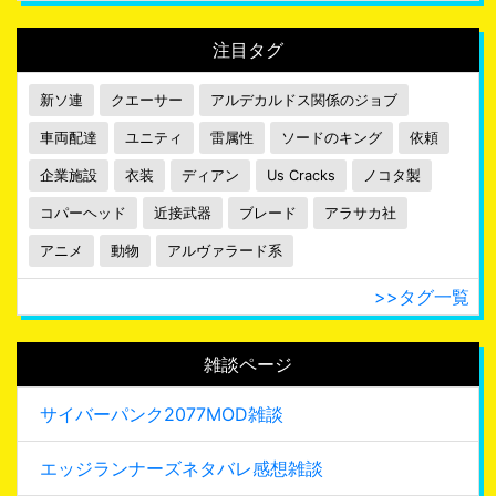
注目タグ
新ソ連
クエーサー
アルデカルドス関係のジョブ
車両配達
ユニティ
雷属性
ソードのキング
依頼
企業施設
衣装
ディアン
Us Cracks
ノコタ製
コパーヘッド
近接武器
ブレード
アラサカ社
アニメ
動物
アルヴァラード系
>>タグ一覧
雑談ページ
サイバーパンク2077MOD雑談
エッジランナーズネタバレ感想雑談