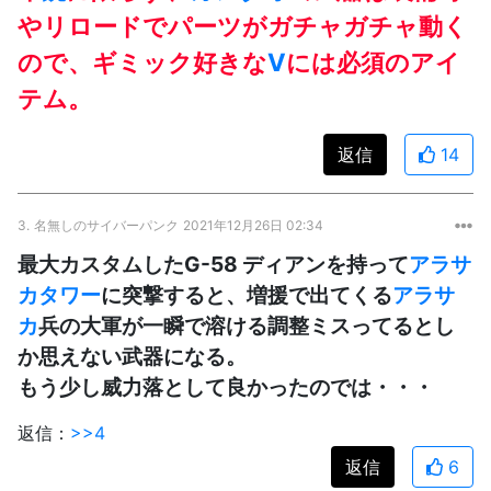
やリロードでパーツがガチャガチャ動く
ので、ギミック好きな
V
には必須のアイ
テム。
返信
14
3.
名無しのサイバーパンク
2021年12月26日 02:34
最大カスタムしたG-58 ディアンを持って
アラサ
カタワー
に突撃すると、増援で出てくる
アラサ
カ
兵の大軍が一瞬で溶ける調整ミスってるとし
か思えない武器になる。
もう少し威力落として良かったのでは・・・
返信：
>>4
返信
6