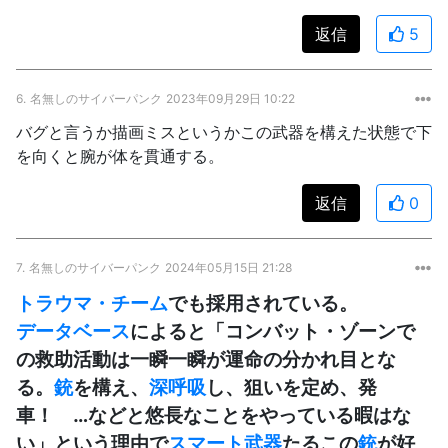
返信
5
6.
名無しのサイバーパンク
2023年09月29日 10:22
バグと言うか描画ミスというかこの武器を構えた状態で下
を向くと腕が体を貫通する。
返信
0
7.
名無しのサイバーパンク
2024年05月15日 21:28
トラウマ・チーム
でも採用されている。
データベース
によると「コンバット・ゾーンで
の救助活動は一瞬一瞬が運命の分かれ目とな
る。
銃
を構え、
深呼吸
し、狙いを定め、発
車！ …などと悠長なことをやっている暇はな
い」という理由で
スマート武器
たるこの
銃
が好