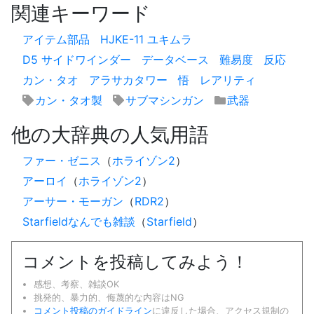
関連キーワード
アイテム部品
HJKE-11 ユキムラ
D5 サイドワインダー
データベース
難易度
反応
カン・タオ
アラサカタワー
悟
レアリティ
カン・タオ製
サブマシンガン
武器
他の大辞典の人気用語
ファー・ゼニス
（
ホライゾン2
）
アーロイ
（
ホライゾン2
）
アーサー・モーガン
（
RDR2
）
Starfieldなんでも雑談
（
Starfield
）
コメントを投稿してみよう！
感想、考察、雑談OK
挑発的、暴力的、侮蔑的な内容はNG
コメント投稿のガイドライン
に違反した場合、アクセス規制の