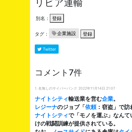
リビア運輸
別名：
登録
企業施設
タグ：
登録
Twitter
コメント7件
1.
名無しのサイバーパンク
2022年11月14日 21:07
ナイトシティ
輸送業を営む
企業
。
レジーナ
のジョブ「
依頼
：窃盗」で訪
ナイトシティ
で「モノを運ぶ」なんて
けの戦闘訓練が提供されている。
なお、
ノースサイド
にある倉庫は
タイ