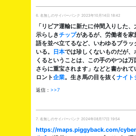
6.
名無しのサイバーパンク
2023年10月14日 18:42
「リビア運輸に新たに仲間入りした、
示らしき
チップ
があるが、労働者を家
語を並べ立てるなど、いわゆるブラッ
いる。
日本
では珍しくないものだが、
くるということは、この手のやつは万
さらに重宝されます」などと書かれて
ロント
企業
。生き馬の目を抜く
ナイト
返信：
>>7
7.
名無しのサイバーパンク
2024年08月17日 19:54
https://maps.piggyback.com/cybe