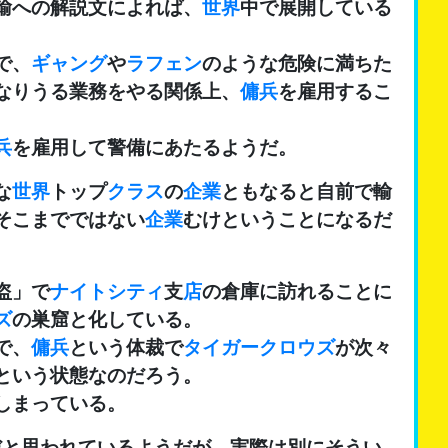
輸への解説文によれば、
世界
中で展開している
で、
ギャング
や
ラフェン
のような危険に満ちた
なりうる業務をやる関係上、
傭兵
を雇用するこ
兵
を雇用して警備にあたるようだ。
な
世界
トップ
クラス
の
企業
ともなると自前で輸
そこまでではない
企業
むけということになるだ
盗」で
ナイトシティ
支
店
の倉庫に訪れることに
ズ
の巣窟と化している。
で、
傭兵
という体裁で
タイガークロウズ
が次々
という状態なのだろう。
しまっている。
だと思われているようだが、実際は別にそうい