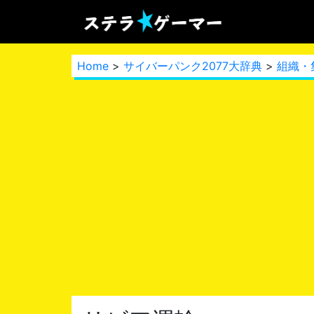
Home
>
サイバーパンク2077大辞典
>
組織・