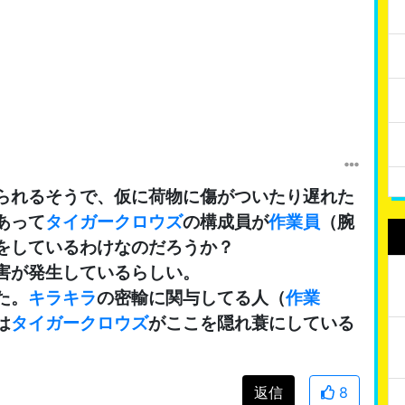
られるそうで、仮に荷物に傷がついたり遅れた
あって
タイガークロウズ
の構成員が
作業員
（腕
をしているわけなのだろうか？
害が発生しているらしい。
た。
キラキラ
の密輸に関与してる人（
作業
は
タイガークロウズ
がここを隠れ蓑にしている
返信
8