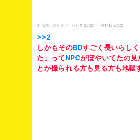
4.
名無しのサイバーパンク
2022年11月14日 22:22
>>2
しかもその
BD
すごく長いらしく
た」って
NPC
がぼやいてたの見
とか撮られる方も見る方も地獄