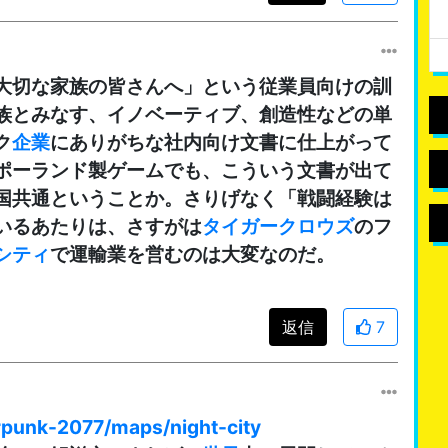
大切な家族の皆さんへ」という従業員向けの訓
族とみなす、イノベーティブ、創造性などの単
ク
企業
にありがちな社内向け文書に仕上がって
ポーランド製ゲームでも、こういう文書が出て
国共通ということか。さりげなく「戦闘経験は
いるあたりは、さすがは
タイガークロウズ
のフ
シティ
で運輸業を営むのは大変なのだ。
返信
7
rpunk-2077/maps/night-city