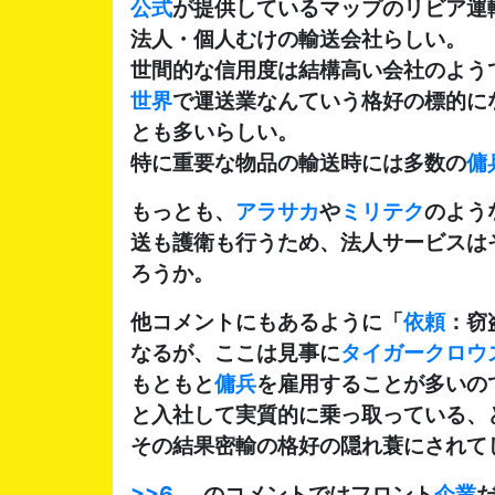
公式
が提供しているマップのリビア運
法人・個人むけの輸送会社らしい。
世間的な信用度は結構高い会社のよう
世界
で運送業なんていう格好の標的に
とも多いらしい。
特に重要な物品の輸送時には多数の
傭
もっとも、
アラサカ
や
ミリテク
のよう
送も護衛も行うため、法人サービスは
ろうか。
他コメントにもあるように「
依頼
：窃
なるが、ここは見事に
タイガークロウ
もともと
傭兵
を雇用することが多いの
と入社して実質的に乗っ取っている、
その結果密輸の格好の隠れ蓑にされて
>>6
のコメントではフロント
企業