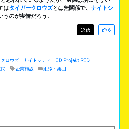
ては
タイガークロウズ
とは無関係で、
ナイトシ
いうのが実情だろう。
返信
6
ークロウズ
ナイトシティ
CD Projekt RED
住民
企業施設
組織・集団