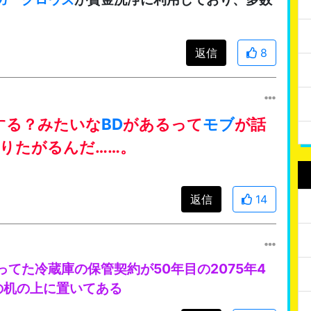
返信
8
する？みたいな
BD
があるって
モブ
が話
りたがるんだ……。
返信
14
てた冷蔵庫の保管契約が50年目の2075年4
の机の上に置いてある