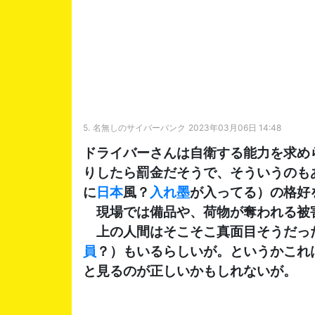
5.
名無しのサイバーパンク
2023年03月06日 14:48
ドライバーさんは自衛する能力を求め
りしたら罰金だそうで、そういうのも
に
日本
風？
入れ墨
が入ってる）の格好
現場では備品や、荷物が奪われる被
上の人間はそこそこ真面目そうだっ
員
？）もいるらしいが。というかこれ
と見るのが正しいかもしれないが。