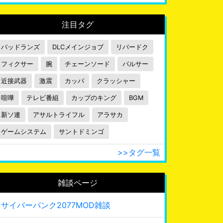
注目タグ
バッドランズ
DLCメインジョブ
リパードク
フィクサー
腕
チェーンソード
パルサー
近接武器
激震
カッパ
クラッシャー
喧嘩
テレビ番組
カップのキング
BGM
新ソ連
アサルトライフル
アラサカ
ゲームシステム
サントドミンゴ
>>タグ一覧
雑談ページ
サイバーパンク2077MOD雑談