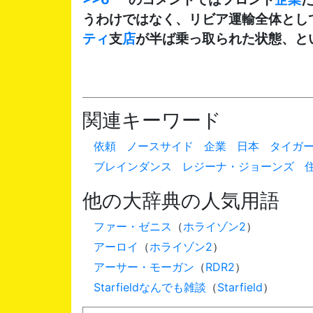
うわけではなく、リビア運輸全体とし
ティ
支
店
が半ば乗っ取られた状態、と
関連キーワード
依頼
ノースサイド
企業
日本
タイガ
ブレインダンス
レジーナ・ジョーンズ
他の大辞典の人気用語
ファー・ゼニス
（
ホライゾン2
）
アーロイ
（
ホライゾン2
）
アーサー・モーガン
（
RDR2
）
Starfieldなんでも雑談
（
Starfield
）