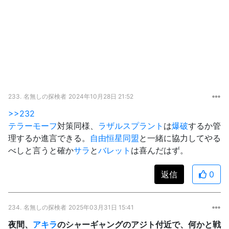
233.
名無しの探検者
2024年10月28日 21:52
>>232
テラーモーフ
対策同様、
ラザルスプラント
は
爆破
するか管
理するか進言できる。
自由恒星同盟
と一緒に協力してやる
べしと言うと確か
サラ
と
バレット
は喜んだはず。
返信
0
234.
名無しの探検者
2025年03月31日 15:41
夜間、
アキラ
のシャーギャングのアジト付近で、何かと戦