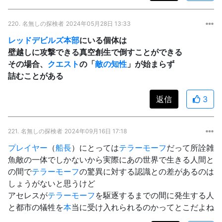
220.
名無しの探検者
2024年05月28日 13:33
レッドデビルズ本部
にいる個体は
壁越しに攻撃できる真空創生で倒すことができる
その場合、
クエスト
の「
敵の知性
」が始まらず
詰むことがある
返信
3
221.
名無しの探検者
2024年09月16日 17:18
プレイヤー
（
船長
）にとっては
テラーモーフ
だって所詮雑
魚敵の一体でしかないから実際にあの世界で生きる人間と
の間で
テラーモーフ
の驚異に対する認識との差があるのは
しょうがないと思うけど
アセレスが
テラーモーフ
を駆逐するまでの間に発生する人
と都市の犠牲を
本
当に受け入れられるのかってとこだよね