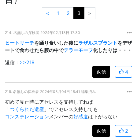
<
1
2
3
>
214.
名無しの探検者
2024年02月13日 17:30
ヒートリーチ
を踊り食いした後に
ラザルスプラント
をデザ
ートで食わせたら腹の中で
テラーモーフ
化したりは・・・
返信：
>>219
返信
4
215.
名無しの探検者
2024年03月04日 18:41 編集済み
初めて見た時にアセレスを支持してれば
「
つくられた遺産
」でアセレス支持しても
コンステレーション
メンバーの
好感度
は下がらない
返信
2