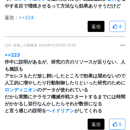
やす名目で増殖させるって方法なら効果ありそうだけど
返信：
>>224
返信
4
224.
名無しの探検者
2024年10月09日 19:29
>>223
作中に説明があるが、研究の方のリソースが足りない、人
も施設も
アセレスもただ放し飼いしたところで効果は望めないので
人工的に増やしたり行動制御したりといった研究のために
ロンディニオン
のデータが使われている
だから実際にテラモフ殲滅作戦スタートするまでには時間
がかかるし並行なんかしたらそれが数倍になる
と言う感じの説明を
ヘイドリアン
がしてくれる
返信
5