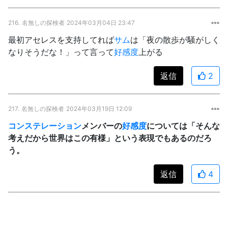
216.
名無しの探検者
2024年03月04日 23:47
最初アセレスを支持してれば
サム
は「夜の散歩が騒がしく
なりそうだな！」って言って
好感度
上がる
返信
2
217.
名無しの探検者
2024年03月19日 12:09
コンステレーション
メンバーの
好感度
については「そんな
考えだから世界はこの有様」という表現でもあるのだろ
う。
返信
4