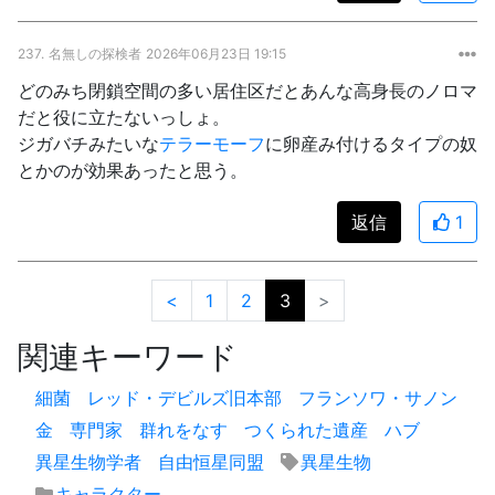
237.
名無しの探検者
2026年06月23日 19:15
どのみち閉鎖空間の多い居住区だとあんな高身長のノロマ
だと役に立たないっしょ。
ジガバチみたいな
テラーモーフ
に卵産み付けるタイプの奴
とかのが効果あったと思う。
返信
1
<
1
2
3
>
関連キーワード
細菌
レッド・デビルズ旧本部
フランソワ・サノン
金
専門家
群れをなす
つくられた遺産
ハブ
異星生物学者
自由恒星同盟
異星生物
キャラクター