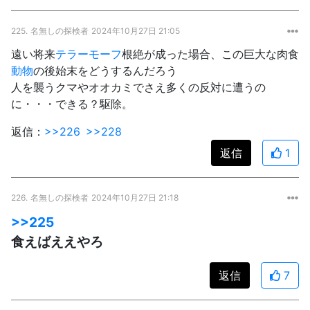
225.
名無しの探検者
2024年10月27日 21:05
遠い将来
テラーモーフ
根絶が成った場合、この巨大な肉食
動物
の後始末をどうするんだろう
人を襲うクマやオオカミでさえ多くの反対に遭うの
に・・・できる？駆除。
返信：
>>226
>>228
返信
1
226.
名無しの探検者
2024年10月27日 21:18
>>225
食えばええやろ
返信
7