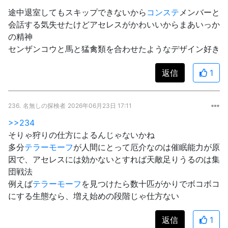
途中退室してもスキップできないから
コンステ
メンバーと
会話する気失せたけどアセレスがかわいいからまあいっか
の精神
センザンコウと馬と猛禽類を合わせたようなデザイン好き
返信
1
236.
名無しの探検者
2026年06月23日 17:11
>>234
そりゃ狩りの仕方によるんじゃないかね
多分
テラーモーフ
が人間にとって厄介なのは催眠能力が原
因で、アセレスには効かないとすれば天敵足りうるのは集
団戦法
例えば
テラーモーフ
を見つけたら数十匹がかりでボコボコ
にする生態なら、増え始めの段階じゃ仕方ない
返信
1