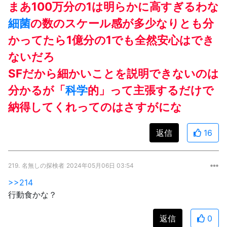
まあ100万分の1は明らかに高すぎるわな
細菌
の数のスケール感が多少なりとも分
かってたら1億分の1でも全然安心はでき
ないだろ
SFだから細かいことを説明できないのは
分かるが「
科学
的」って主張するだけで
納得してくれってのはさすがにな
返信
16
219.
名無しの探検者
2024年05月06日 03:54
>>214
行動食かな？
返信
0