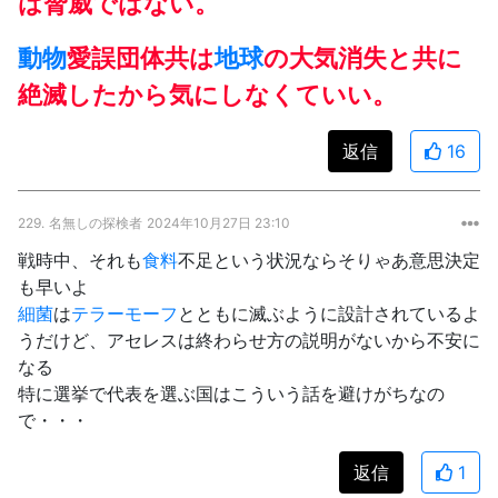
は脅威ではない。
動物
愛誤団体共は
地球
の大気消失と共に
絶滅したから気にしなくていい。
返信
16
229.
名無しの探検者
2024年10月27日 23:10
戦時中、それも
食料
不足という状況ならそりゃあ意思決定
も早いよ
細菌
は
テラーモーフ
とともに滅ぶように設計されているよ
うだけど、アセレスは終わらせ方の説明がないから不安に
なる
特に選挙で代表を選ぶ国はこういう話を避けがちなの
で・・・
返信
1