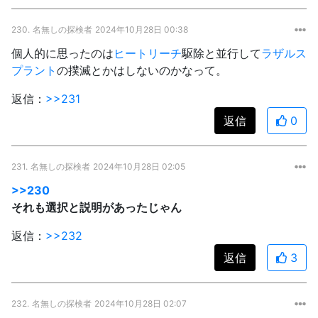
230.
名無しの探検者
2024年10月28日 00:38
個人的に思ったのは
ヒートリーチ
駆除と並行して
ラザルス
プラント
の撲滅とかはしないのかなって。
返信：
>>231
返信
0
231.
名無しの探検者
2024年10月28日 02:05
>>230
それも選択と説明があったじゃん
返信：
>>232
返信
3
232.
名無しの探検者
2024年10月28日 02:07