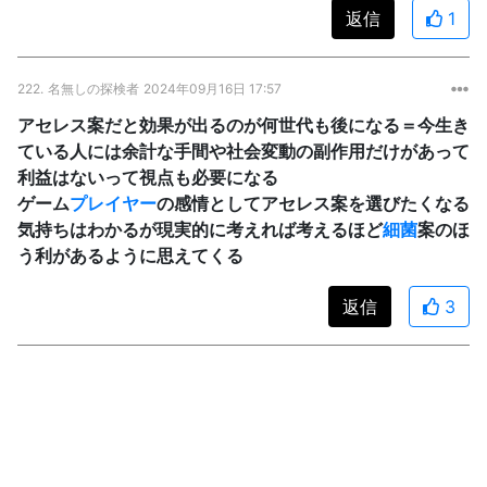
返信
1
222.
名無しの探検者
2024年09月16日 17:57
アセレス案だと効果が出るのが何世代も後になる＝今生き
ている人には余計な手間や社会変動の副作用だけがあって
利益はないって視点も必要になる
ゲーム
プレイヤー
の感情としてアセレス案を選びたくなる
気持ちはわかるが現実的に考えれば考えるほど
細菌
案のほ
う利があるように思えてくる
返信
3