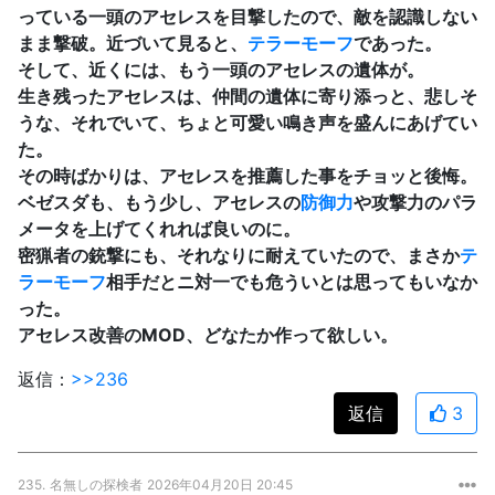
っている一頭のアセレスを目撃したので、敵を認識しない
まま撃破。近づいて見ると、
テラーモーフ
であった。
そして、近くには、もう一頭のアセレスの遺体が。
生き残ったアセレスは、仲間の遺体に寄り添っと、悲しそ
うな、それでいて、ちょと可愛い鳴き声を盛んにあげてい
た。
その時ばかりは、アセレスを推薦した事をチョッと後悔。
ベゼスダも、もう少し、アセレスの
防御力
や攻撃力のパラ
メータを上げてくれれば良いのに。
密猟者の銃撃にも、それなりに耐えていたので、まさか
テ
ラーモーフ
相手だとニ対一でも危ういとは思ってもいなか
った。
アセレス改善のMOD、どなたか作って欲しい。
返信：
>>236
返信
3
235.
名無しの探検者
2026年04月20日 20:45