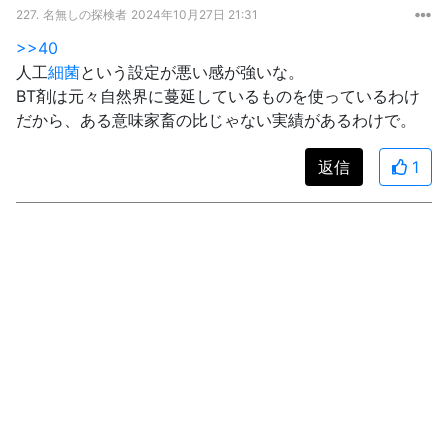
227.
名無しの探検者
2024年10月27日 21:31
>>40
人工
細菌
という設定が悪い感が強いな。
BT剤は元々自然界に蔓延しているものを使っているわけ
だから、ある意味家畜の比じゃない実績があるわけで。
返信
1