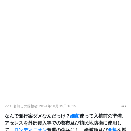
223.
名無しの探検者
2024年10月09日 18:15
なんで並行案ダメなんだっけ？
細菌
使って入植前の準備、
アセレスを外部侵入等での都市及び植民地防衛に使用し
て、
ロンディニオン
奪還の尖兵にし、絶滅種及び
食料
を増