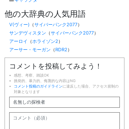
他の大辞典の人気用語
V(ヴィー)
（
サイバーパンク2077
）
サンデヴィスタン
（
サイバーパンク2077
）
アーロイ
（
ホライゾン2
）
アーサー・モーガン
（
RDR2
）
コメントを投稿してみよう！
感想、考察、雑談OK
挑発的、暴力的、侮蔑的な内容はNG
コメント投稿のガイドライン
に違反した場合、アクセス規制の
対象となります