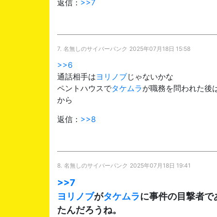
返信：
>>7
7.
名無しのサイバーパンク
2025年07月18日 15:58
>>6
通話相手は
ヨリノブ
じゃないかな
ペントハウスで
タケムラ
が職務を問われた後
から
返信：
>>8
8.
名無しのサイバーパンク
2025年07月18日 19:41
>>7
ヨリノブ
が
タケムラ
に事件の目撃者で
たんだろうね。