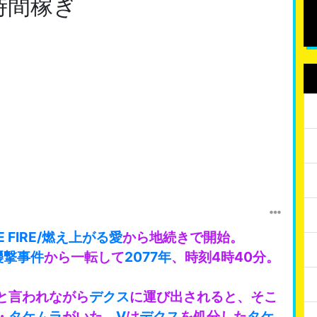
E/時間稼ぎ
KE FIRE/燃え上がる愛
から地続きで開始。
襲撃事件
から一転して
2077年
、時刻4時40分。
と言われながら
デクス
に運び出されると、そこ
・
タケムラ
がいた。
V
は
デクス
を処分した
タケ