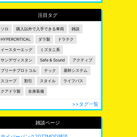
注目タグ
ソロ
購入以外で入手できる車両
雑談
HYPERCRITICAL
ダラ製
ドラテク
イースターエッグ
ミズタニ系
サンデヴィスタン
Safe & Sound
アクティブ
ブリーチプロトコル
テック
基幹システム
スコープ
割引
スタイル
ライフパス
クアドラ製
全身装備
>>タグ一覧
雑談ページ
サイバーパンク2077MOD雑談