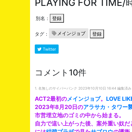
PLAYING FOR TIM
別名：
登録
メインジョブ
タグ：
登録
Twitter
コメント10件
1.
名無しのサイバーパンク
2023年10月10日 16:44 編集済み
ACT2最初の
メインジョブ
。
LOVE LI
2023年8月20日の
アラサカ・タワー
市営埋立地のゴミの中から始まる。
自力で這い上がった後、案外重い奴だ
には
紺碧プラザ
で見た
サブロウ
の護衛