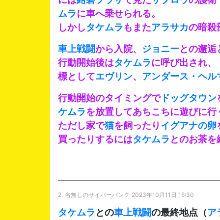
ムラ
に車へ乗せられる。
しかし
タケムラ
もまた
アラサカ
の暗殺
車上戦闘
から入院、
ジョニー
との邂逅
行動開始後は
タケムラ
に呼び出され、
標として
エヴリン
、
アンダース・ヘル
行動開始のタイミングで
ドッグタウン
ケムラ
を放置してあちこちに遊びに行
ただし家で
猫
を飼ったり
イグアナの卵
買ったりするには
タケムラ
とのお茶を
2.
名無しのサイバーパンク
2023年10月11日 16:30
タケムラ
との
車上戦闘
の最終地点（
ア