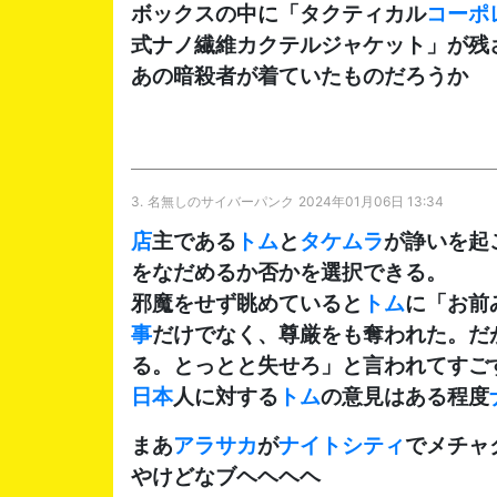
ボックスの中に「タクティカル
コーポ
式ナノ繊維カクテルジャケット」が残
あの暗殺者が着ていたものだろうか
3.
名無しのサイバーパンク
2024年01月06日 13:34
店
主である
トム
と
タケムラ
が諍いを起
をなだめるか否かを選択できる。
邪魔をせず眺めていると
トム
に「お前
事
だけでなく、尊厳をも奪われた。だ
る。とっとと失せろ」と言われてすご
日本
人に対する
トム
の意見はある程度
まあ
アラサカ
が
ナイトシティ
でメチャ
やけどなブヘヘヘヘ