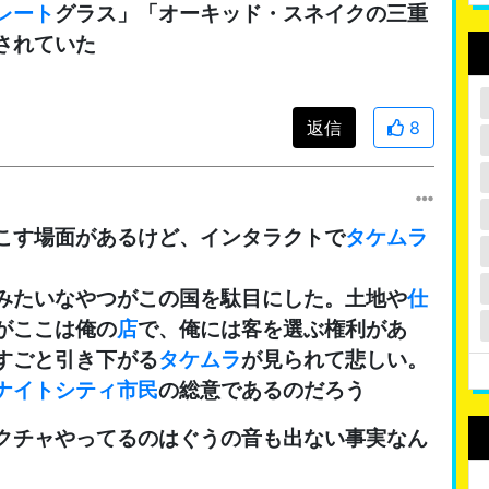
レート
グラス」「オーキッド・スネイクの三重
されていた
返信
8
こす場面があるけど、インタラクトで
タケムラ
みたいなやつがこの国を駄目にした。土地や
仕
がここは俺の
店
で、俺には客を選ぶ権利があ
すごと引き下がる
タケムラ
が見られて悲しい。
ナイトシティ
市民
の総意であるのだろう
クチャやってるのはぐうの音も出ない事実なん