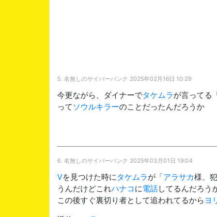
5.
名無しのサイバーパンク
2025年02月16日 10:29
今更ながら、ダイナーで
タケムラ
が言ってる
って
ソウルキラー
のことだったんだろうか
6.
名無しのサイバーパンク
2025年03月01日 19:04
V
を見つけた時に
タケムラ
が「
アラサカ
様、
うんだけどこれ
ハナコ
に
電話
してるんだろう
この後すぐ裏切り者として追われてるから
ヨ