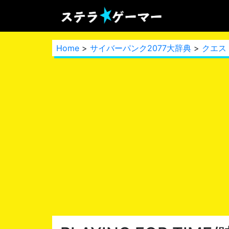
Home
>
サイバーパンク2077大辞典
>
クエス