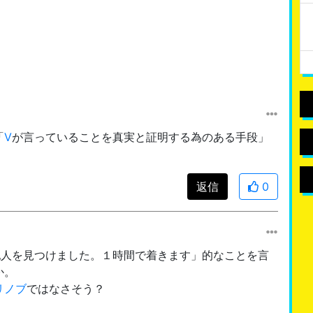
「
V
が言っていることを真実と証明する為のある手段」
返信
0
犯人を見つけました。１時間で着きます」的なことを言
か。
リノブ
ではなさそう？