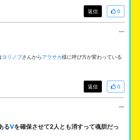
返信
0
は
ヨリノブ
さんから
アラサカ
様に呼び方が変わっている
返信
0
ある
V
を確保させて2人とも消すって魂胆だっ