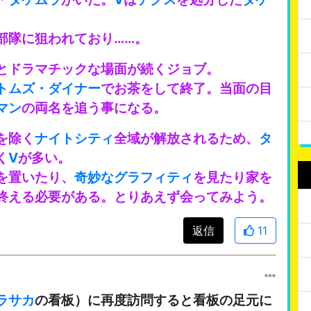
部隊に狙われており……。
とドラマチックな場面が続くジョブ。
トムズ・ダイナー
でお茶をして終了。当面の目
マン
の両名を追う事になる。
を除く
ナイトシティ
全域が解放されるため、
タ
く
V
が多い。
を置いたり、
奇妙なグラフィティ
を見たり家を
終える必要がある。とりあえず会ってみよう。
返信
11
ラサカ
の看板）に再度訪問すると看板の足元に