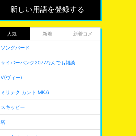
新しい用語を登録する
人気
新着
新着コメ
ソングバード
サイバーパンク2077なんでも雑談
V(ヴィー)
ミリテク カント MK.6
スキッピー
塔