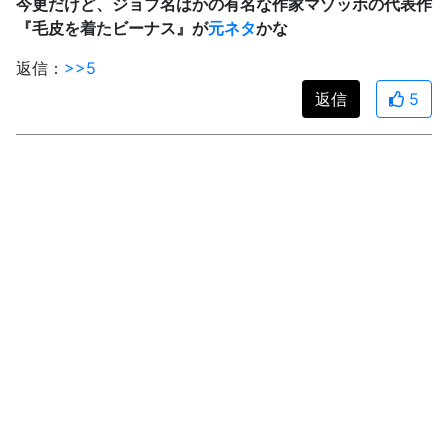
今更だけど、ジョブ名はかの有名な作家マゾッホの代表作
『毛皮を着たビーナス』が
元ネタ
かな
返信：
>>5
返信
5