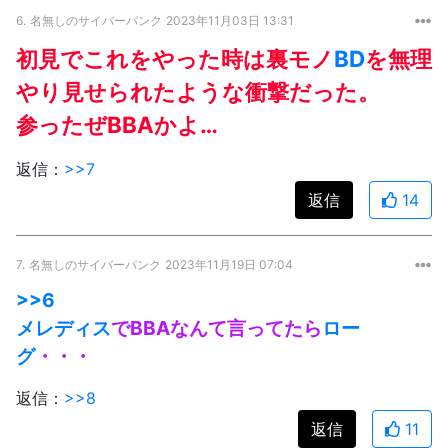
6.
名無しのサイバーパンク
2023年11月03日 13:31
初見でこれをやった時は裏モノ
BD
を無理
やり見せられたような衝撃だった。
参ったぜBBAかよ…
返信：
>>7
返信
14
7.
名無しのサイバーパンク
2023年11月19日 07:04
>>6
メレディス
でBBAなんて言ってたら
ロー
グ
・・・
返信：
>>8
返信
11