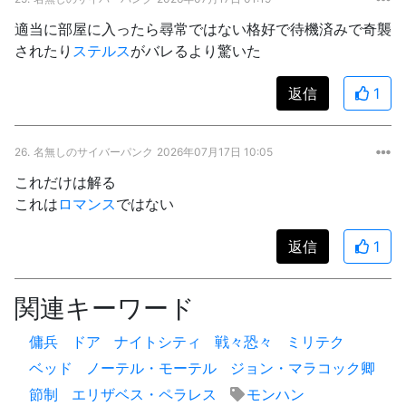
適当に部屋に入ったら尋常ではない格好で待機済みで奇襲
されたり
ステルス
がバレるより驚いた
返信
1
26.
名無しのサイバーパンク
2026年07月17日 10:05
これだけは解る
これは
ロマンス
ではない
返信
1
関連キーワード
傭兵
ドア
ナイトシティ
戦々恐々
ミリテク
ベッド
ノーテル・モーテル
ジョン・マラコック卿
節制
エリザベス・ペラレス
モンハン