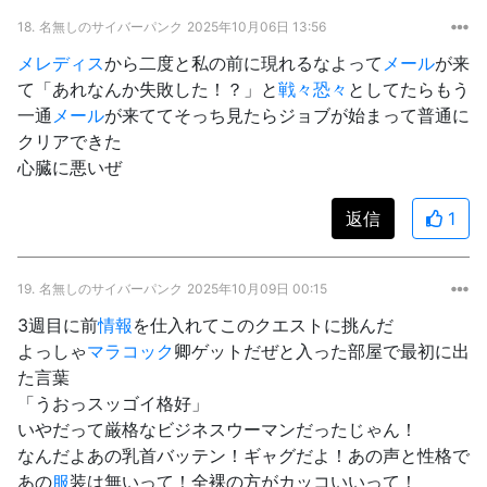
18.
名無しのサイバーパンク
2025年10月06日 13:56
メレディス
から二度と私の前に現れるなよって
メール
が来
て「あれなんか失敗した！？」と
戦々恐々
としてたらもう
一通
メール
が来ててそっち見たらジョブが始まって普通に
クリアできた
心臓に悪いぜ
返信
1
19.
名無しのサイバーパンク
2025年10月09日 00:15
3週目に前
情報
を仕入れてこのクエストに挑んだ
よっしゃ
マラコック
卿ゲットだぜと入った部屋で最初に出
た言葉
「うおっスッゴイ格好」
いやだって厳格なビジネスウーマンだったじゃん！
なんだよあの乳首バッテン！ギャグだよ！あの声と性格で
あの
服
装は無いって！全裸の方がカッコいいって！