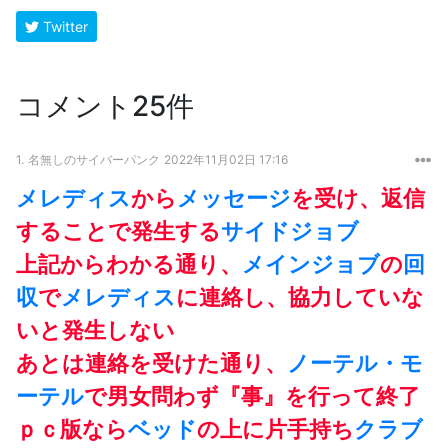
Twitter
コメント25件
1.
名無しのサイバーパンク
2022年11月02日 17:16
メレディス
から
メッセージ
を受け、返信
することで発生する
サイドジョブ
上記からわかる通り、
メインジョブ
の
回
収
で
メレディス
に連絡し、協力していな
いと発生しない
あとは連絡を受けた通り、
ノーテル・モ
ーテル
で男女問わず『事』を行って終了
ｐｃ版なら
ベッド
の上に片手持ち
クラブ