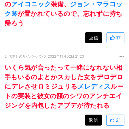
の
アイコニック
装備、
ジョン・マラコッ
ク卿
が置かれているので、忘れずに持ち
帰ろう
返信
17
2.
名無しのサイバーパンク
2022年11月02日 21:23
いくら気が合ったって一緒になれない相
手もいるのよとかスカした女をデロデロ
にデレさせロミジュリる
メレディス
ルー
トの実装と彼女の額のシワのアンチエイ
ジングを内包したアプデが待たれる
返信
21