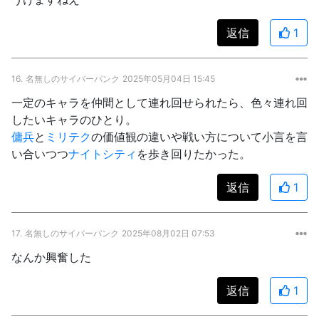
返信
1
16.
名無しのサイバーパンク
2025年05月04日 15:45
一定のキャラを仲間として連れ回せられたら、色々連れ回
したいキャラのひとり。
傭兵
と
ミリテク
の価値観の違いや戦い方について小言を言
い合いつつ
ナイトシティ
を歩き回りたかった。
返信
1
17.
名無しのサイバーパンク
2025年08月02日 07:53
なんか興奮した
返信
1