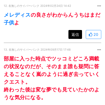
12.
名無しのサイバーパンク
2024年02月24日 14:42
メレディス
の良さがわからんうちはまだ
子供
よ
返信
20
13.
名無しのサイバーパンク
2024年09月17日 17:48
部屋に入った時点でツッコミどころ満載
の状況なのだが、そのまま誰も疑問に答
えることなく嵐のように過ぎ去っていく
クエスト。
終わった後は変な夢でも見ていたかのよ
うな気分になる。