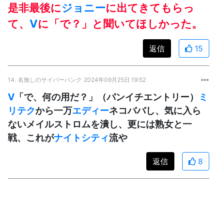
是非最後に
ジョニー
に出てきてもらっ
て、
V
に「で？」と聞いてほしかった。
返信
15
14.
名無しのサイバーパンク
2024年09月25日 19:52
V
「で、何の用だ？」（パンイチエントリー）
ミ
リテク
から一万
エディー
ネコババし、気に入ら
ないメイルストロムを潰し、更には熟女と一
戦、これが
ナイトシティ
流や
返信
8