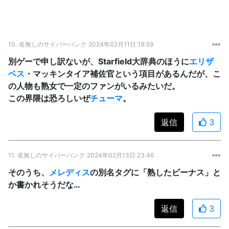
10.
名無しのサイバーパンク
2024年02月11日 19:39
別ゲーで申し訳ないが、Starfield大辞典のほうに
エリザ
ベス
・マッキンタイア補佐官という項目があるんだが、こ
の人物も熟女で一定のファンがいるみたいだ。
この界隈は恐ろしいぜ
チューマ
。
返信
3
11.
名無しのサイバーパンク
2024年02月13日 23:46
そのうち、
メレディス
の別名タグに「熟したビーナス」と
か書かれそうだな…
返信
3