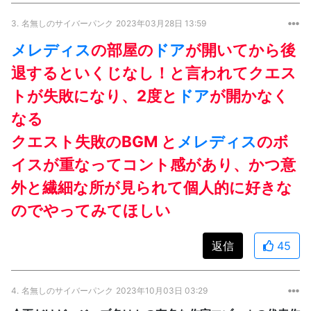
3.
名無しのサイバーパンク
2023年03月28日 13:59
メレディス
の部屋の
ドア
が開いてから後
退するといくじなし！と言われてクエス
トが失敗になり、2度と
ドア
が開かなく
なる
クエスト失敗のBGM と
メレディス
のボ
イスが重なってコント感があり、かつ意
外と繊細な所が見られて個人的に好きな
のでやってみてほしい
返信
45
4.
名無しのサイバーパンク
2023年10月03日 03:29