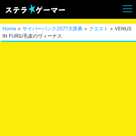
Home
>
サイバーパンク2077大辞典
>
クエスト
> VENUS
IN FURS/毛皮のヴィーナス