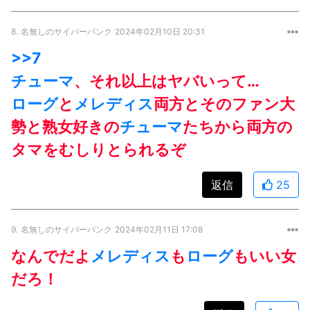
8.
名無しのサイバーパンク
2024年02月10日 20:31
>>7
チューマ
、それ以上はヤバいって…
ローグ
と
メレディス
両方とそのファン大
勢と熟女好きの
チューマ
たちから両方の
タマをむしりとられるぞ
返信
25
9.
名無しのサイバーパンク
2024年02月11日 17:08
なんでだよ
メレディス
も
ローグ
もいい女
だろ！