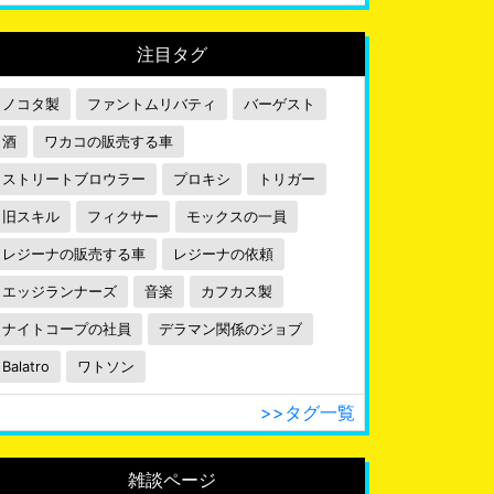
注目タグ
ノコタ製
ファントムリバティ
バーゲスト
酒
ワカコの販売する車
ストリートブロウラー
プロキシ
トリガー
旧スキル
フィクサー
モックスの一員
レジーナの販売する車
レジーナの依頼
エッジランナーズ
音楽
カフカス製
ナイトコープの社員
デラマン関係のジョブ
Balatro
ワトソン
>>タグ一覧
雑談ページ