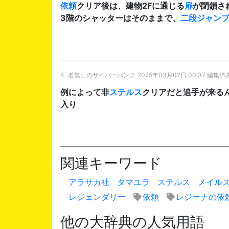
依頼
クリア後は、建物2Fに通じる
扉
が閉鎖さ
3階のシャッターはそのままで、
二段ジャン
4.
名無しのサイバーパンク
2025年03月02日 00:37 編集済
例によって非
ステルス
クリアだと追手が来る
入り
関連キーワード
アラサカ社
タマユラ
ステルス
メイル
レジェンダリー
依頼
レジーナの依
他の大辞典の人気用語