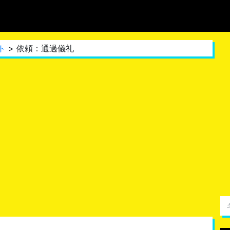
ト
> 依頼：通過儀礼