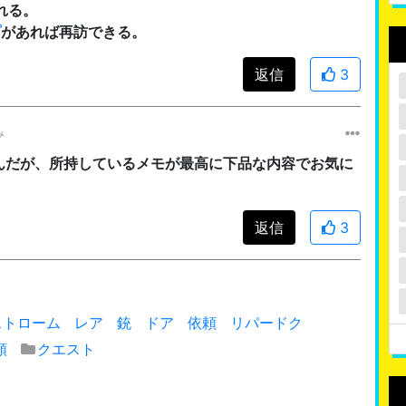
れる。
プ
があれば再訪できる。
返信
3
み
んだが、所持しているメモが最高に下品な内容でお気に
返信
3
ストローム
レア
銃
ドア
依頼
リパードク
頼
クエスト