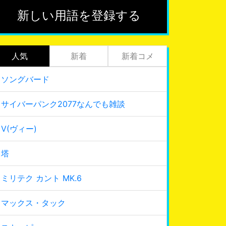
新しい用語を登録する
人気
新着
新着コメ
ソングバード
サイバーパンク2077なんでも雑談
V(ヴィー)
塔
ミリテク カント MK.6
マックス・タック