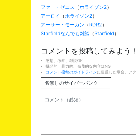
ファー・ゼニス
（
ホライゾン2
）
アーロイ
（
ホライゾン2
）
アーサー・モーガン
（
RDR2
）
Starfieldなんでも雑談
（
Starfield
）
コメントを投稿してみよう
感想、考察、雑談OK
挑発的、暴力的、侮蔑的な内容はNG
コメント投稿のガイドライン
に違反した場合、ア