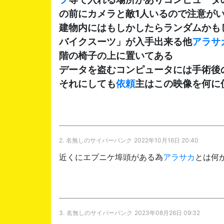
の前にカメラと敵1人いるので注意がい
建物内にはもしかしたらランダムかも
バイクスーツ」が入手出来る他
アラサ
階の椅子の上に置いてある
データを盗むコンピュータには手術後
それにしても
依頼
主はこの映像を何に
2.
名無しのサイバーパンク
2022年10月16日 20:40
近くにエプニケ埠頭がある為
アラサカ
とは何
3.
名無しのサイバーパンク
2023年08月26日 09:32