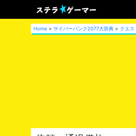
Home
>
サイバーパンク2077大辞典
>
クエス