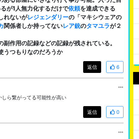
るが1人無力化するだけで
依頼
を達成できる
しれないが
レジェンダリー
の「マキシウェアの
カ
関係者しか持ってない
レア
銃
の
タマユラ
が２
の副作用の記録などの記録が残されている。
使うつもりなのだろうか
返信
6
かしら繋がってる可能性が高い
返信
0