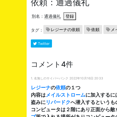
依頼：通過儀礼
別名：
通過儀礼
登録
レジーナの依頼
依頼
メ
タグ：
Twitter
コメント4件
1.
名無しのサイバーパンク
2022年10月16日 20:33
レジーナ
の
依頼
の１つ
内容は
メイルストローム
に加入するに
盗みに
リパードク
へ潜入するというも
コンピュータは２階にあり正面から敵
プ
等で入れる場所がありコンピュータ