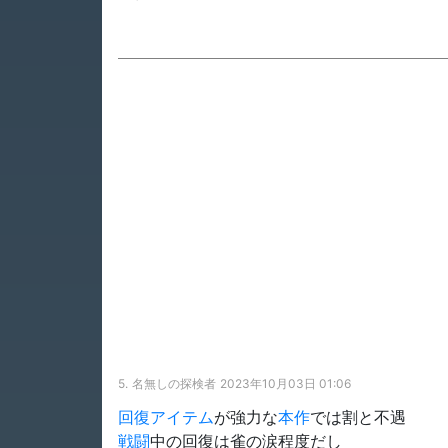
5.
名無しの探検者
2023年10月03日 01:06
回復アイテム
が強力な
本作
では割と不遇
戦闘
中の回復は雀の涙程度だし