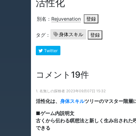
活性化
別名：
Rejuvenation
登録
身体スキル
タグ：
登録
Twitter
コメント19件
1.
名無しの探検者
2023年09月07日 15:32
活性化は、
身体スキル
ツリーのマスター階層
■ゲーム内説明文
古くから伝わる瞑想法と新しく生み出された
できる