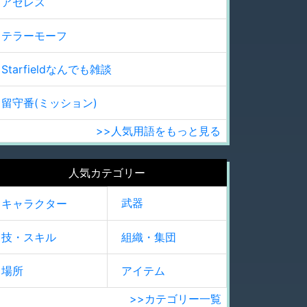
アセレス
テラーモーフ
Starfieldなんでも雑談
留守番(ミッション)
>>人気用語をもっと見る
人気カテゴリー
武器
キャラクター
技・スキル
組織・集団
場所
アイテム
>>カテゴリー一覧