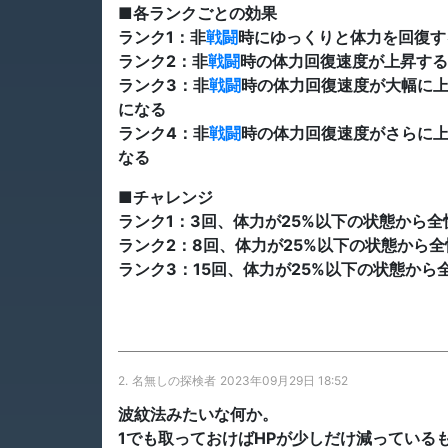
■各ランクごとの効果
ランク1：非
戦闘
時にゆっくりと体力を回復す
ランク2：非
戦闘
時の体力回復速度が上昇する
ランク3：非
戦闘
時の体力回復速度が大幅に
になる
ランク4：非
戦闘
時の体力回復速度がさらに
なる
■チャレンジ
ランク1：3回、体力が25%以下の状態から
ランク2：8回、体力が25%以下の状態から
ランク3：15回、体力が25%以下の状態から
2.
名無しの探検者
2023年09月29日 18:52
波紋法みたいな何か。
1でも取っておけばHPが少しだけ減っている