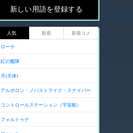
新しい用語を登録する
人気
新着
新着コメ
ローチ
紅の艦隊
月(天体)
アルボロン・ノバストライク・スナイパー
コントロールステーション（宇宙船）
フォルトゥナ