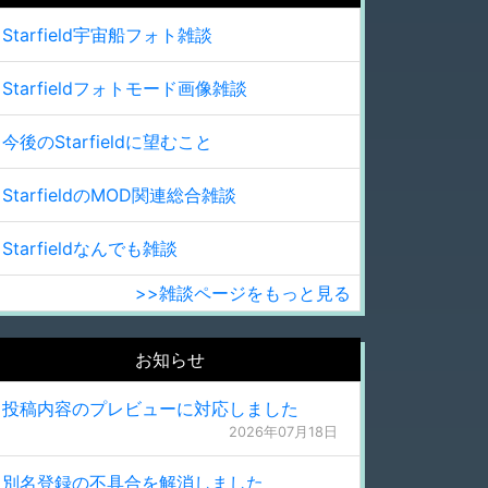
Starfield宇宙船フォト雑談
Starfieldフォトモード画像雑談
今後のStarfieldに望むこと
StarfieldのMOD関連総合雑談
Starfieldなんでも雑談
>>雑談ページをもっと見る
お知らせ
投稿内容のプレビューに対応しました
2026年07月18日
別名登録の不具合を解消しました