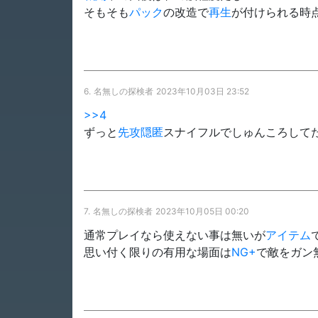
そもそも
パック
の改造で
再生
が付けられる時
6.
名無しの探検者
2023年10月03日 23:52
>>4
ずっと
先攻
隠匿
スナイフルでしゅんころして
7.
名無しの探検者
2023年10月05日 00:20
通常プレイなら使えない事は無いが
アイテム
思い付く限りの有用な場面は
NG+
で敵をガン