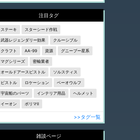
注目タグ
ステーキ
スターシード作戦
武器レジェンダリー効果
クルーシブル
クラフト
AA-99
資源
グニーブー星系
マグシリーズ
密輸業者
オールドアースピストル
ソルスティス
ピストル
ロケーション
ベーオウルフ
宇宙船のパーツ
インテリア用品
ヘルメット
イーオン
ポリマⅡ
>>タグ一覧
雑談ページ