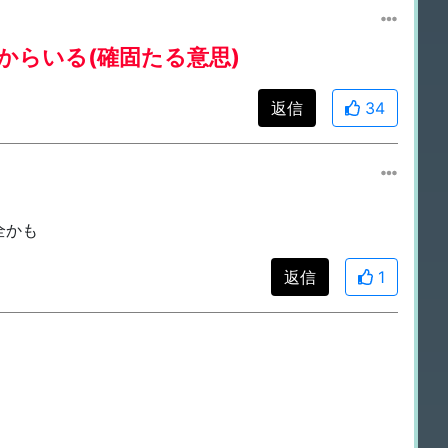
からいる(確固たる意思)
返信
34
全かも
返信
1