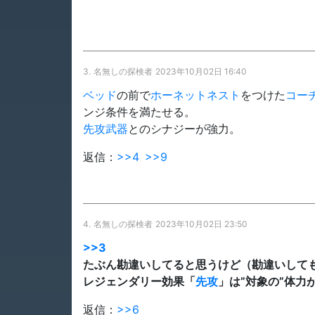
3.
名無しの探検者
2023年10月02日 16:40
ベッド
の前で
ホーネットネスト
をつけた
コー
ンジ条件を満たせる。
先攻
武器
とのシナジーが強力。
返信：
>>4
>>9
4.
名無しの探検者
2023年10月02日 23:50
>>3
たぶん勘違いしてると思うけど（勘違いして
レジェンダリー効果「
先攻
」は”対象の”体力
返信：
>>6