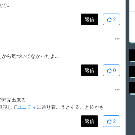
点で…
返信
2
たから気づいてなかったよ…
返信
0
で補完出来る
無視して
ユニティ
に辿り着こうとすること位かも
返信
2