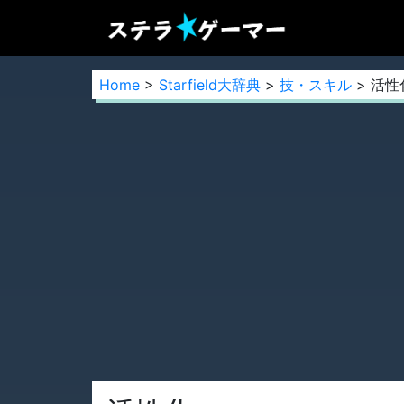
Home
>
Starfield大辞典
>
技・スキル
> 活性