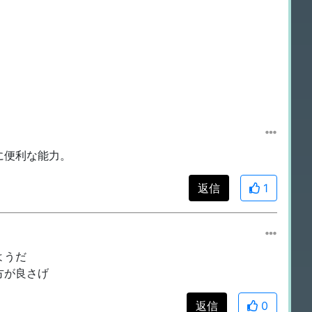
に便利な能力。
返信
1
ようだ
方が良さげ
返信
0