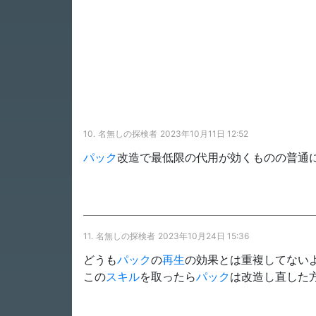
10.
名無しの探検者
2023年10月11日 12:52
パック
改造で最低限の代用が効くものの普通
11.
名無しの探検者
2023年10月24日 15:36
どうも
パック
の
再生
の効果とは重複してない
この
スキル
を取ったら
パック
は改造し直した