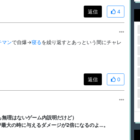
返信
4
チマン
で自爆→
寝る
を繰り返すとあっという間にチャレ
返信
0
も無理はないゲーム内説明だけど）
が最大の時に与えるダメージが2倍になるのよ…。