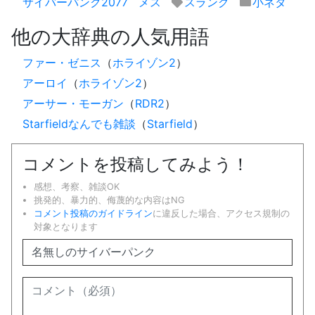
サイバーパンク2077
メス
スラング
小ネタ
他の大辞典の人気用語
ファー・ゼニス
（
ホライゾン2
）
アーロイ
（
ホライゾン2
）
アーサー・モーガン
（
RDR2
）
Starfieldなんでも雑談
（
Starfield
）
コメントを投稿してみよう！
感想、考察、雑談OK
挑発的、暴力的、侮蔑的な内容はNG
コメント投稿のガイドライン
に違反した場合、アクセス規制の
対象となります