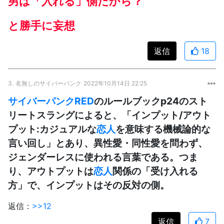
男は「入れる」側だから？
と勝手に妄想
返信
18
3.
名無しのサイバーパンク
2022年10月14日 22:25
サイバーパンクRED
のルールブックp24のスト
リートスラングによると、「インプット/アウト
プット:カジュアルな
恋人
を意味する機械論的な
言い回し」とあり、異性愛・同性愛を問わず、
ジェンダーレスに使われる言葉である。つま
り、アウトプットは
恋人
関係の「受け入れる
方」で、インプットはその反対の側。
返信：
>>12
返信
7