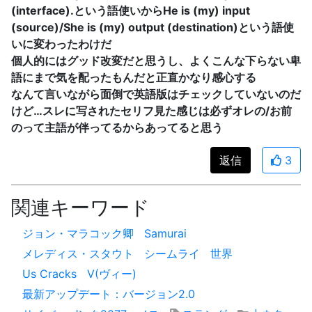
(interface).という語使いからHe is (my) input
(source)/She is (my) output (destination)という語使
いに変わったわけだ
個人的にはグッド改変だと思うし、よくこんな下らない卑
語にまで気を配ったもんだと正直かなり感心する
なんて言いながら面倒で英語版はチェックしていないのだ
けど…スレに写されたセリフ見た感じは必ずオレの/お前
のって主語が伴ってるからあってると思う
返信
3
関連キーワード
ジョン・マラコック卿
Samurai
メレディス・スタウト
シームライ
世界
Us Cracks
V(ヴィー)
最新アップデート：バージョン2.0