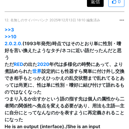
返信
0
12.
名無しのサイバーパンク
2025年12月13日 18:10 編集済み
>>3
>>10
2.0.2.0.
(1993年発売)時点ではそのとおり単に性別・嗜
好を言い換えたようなタチ/ネコに近い語だったんだと思
う
ただ
RED
の出た
2020
年代は多様化の時勢にあって、より
煮詰められた
世界
設定的にも性器すら簡単に付け外し交換
でき相手もとっかえひっかえの乱交状態まで乱れてるとあ
っては尚更に、性は単に性別・嗜好に結び付けて語れるも
のではなくなった
つまり入るか出すかという語の指す先は個人の属性から二
者間の関係性へ焦点を変える必要があり、用法も主語―主
に自分にとってなんなのかを表すように再定義されること
になった
He is an output (interface)./She is an input