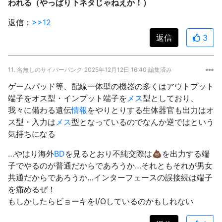
われる（やっぱり下ネタじゃねえか！）
返信：
>>12
返信
3
11.
名無しのサイバーパンク
2025年12月12日 16:40 編集済み
ゲームパッド等、配線一体型の機器の多くはアウトプット
端子をオス型・インプット端子を
メス
型としており、
我々に備わる遺伝
情報
をやりとりする生体器官も出力はオ
ス型・入力は
メス
型となっているのでなんか逆ではという
気持ちになる
…やはり海外
BD
を見るとおり不純交際は💩を出力する端
子でやるのが普通だからであろうか…それともそれが男女
共通だからであろうか…インターフェースの誤接続は端子
を痛めるぜ！
もしかしたらビョーキをI/Oしているのかもしれない