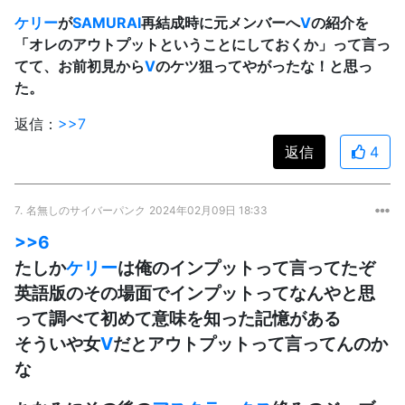
ケリー
が
SAMURAI
再結成時に元メンバーへ
V
の紹介を
「オレのアウトプットということにしておくか」って言っ
てて、お前初見から
V
のケツ狙ってやがったな！と思っ
た。
返信：
>>7
返信
4
7.
名無しのサイバーパンク
2024年02月09日 18:33
>>6
たしか
ケリー
は俺のインプットって言ってたぞ
英語版のその場面でインプットってなんやと思
って調べて初めて意味を知った記憶がある
そういや女
V
だとアウトプットって言ってんのか
な