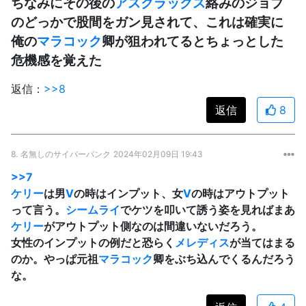
ちなみにその後の
アスクラックス
絡みのジョブ
のどっかで股間をガン見されて、これは確実に
俺の
マラコック
卿が狙われてるとちょっとした
危機感を覚えた
返信：
>>8
返信
8
8.
名無しのサイバーパンク
2024年02月09日 19:43
>>7
ケリー
は男
V
の時はインプット、女
V
の時はアウトプット
って言う。
シームライ
でケツを叩いて誘う姿を見ればまあ
ケリー
がアウトプット側なのは間違いないだろう。
女性のインプットの例だと恐らく
メレディス
が当てはまる
のか。やっぱ元祖
マラコック
卿をぶち込んでくるんだろう
な。