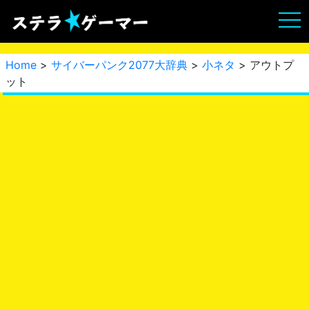
Home
>
サイバーパンク2077大辞典
>
小ネタ
> アウトプ
ット