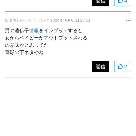
返信
4
9.
名無しのサイバーパンク
2024年10月08日 23:23
男の遺伝子
情報
をインプットすると
女からベイビーがアウトプットされる
の意味かと思ってた
直球の下ネタやね
返信
2