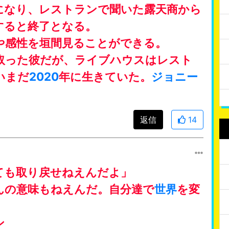
になり、レストランで聞いた露天商から
すると終了となる。
や感性を垣間見ることができる。
取った彼だが、ライブハウスはレスト
いまだ
2020
年に生きていた。
ジョニー
返信
14
ても取り戻せねえんだよ」
んの意味もねえんだ。自分達で
世界
を変
ン