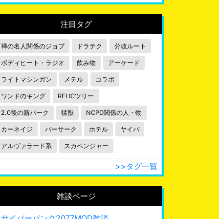
注目タグ
禅の名人関係のジョブ
ドラテク
分岐ルート
ボディヒート・ラジオ
飲み物
アーケード
ライトマシンガン
メテル
コラボ
ワンドのキング
RELICツリー
2.0後の新パーク
猛獣
NCPD関係の人・物
カーネイジ
バーサーク
ホテル
ヤイバ
アルヴァラード系
スカベンジャー
>>タグ一覧
雑談ページ
サイバーパンク2077MOD雑談