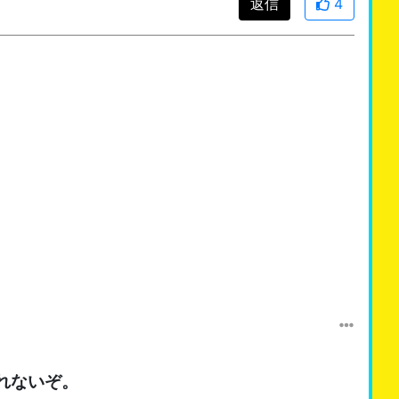
返信
4
れないぞ。