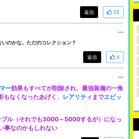
返信
25
ないのかな。ただのコレクション？
返信
4
み
マー
効果もすべてが削除され、最強装備の一角
影もなくなったあげく、
レアリティ
まで
エピッ
ブル（それでも3000～5000するが）になっ
い事なのかもしれない