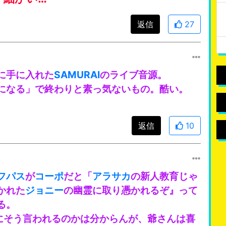
返信
27
に手に入れた
SAMURAI
のライブ音源。
になる」で終わりと素っ気ないもの。酷い。
返信
10
フパス
が
コーポ
だと「
アラサカ
の新人教育じゃ
かれた
ジョニー
の幽霊に取り憑かれるぞ』って
る。
にそう言われるのかは分からんが、爺さんは喜