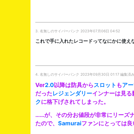
3.
名無しのサイバーパンク
2023年07月06日 04:52
これで手に入れたレコードってなにかに使え
4.
名無しのサイバーパンク
2023年09月30日 01:17 編集済
Ver
2.0
以降は防具から
スロット
も
アー
だった
レジェンダリー
インナーは見る
ク
に格下げされてしまった。
……が、その分お値段が非常にリーズナ
たので、
Samurai
ファンにとっては良