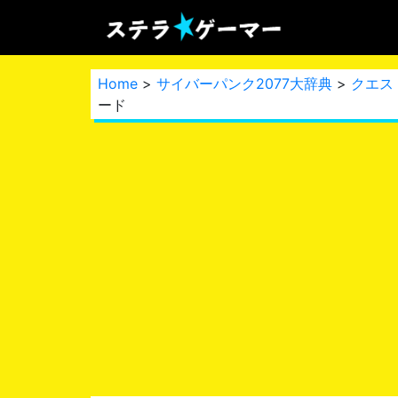
Home
>
サイバーパンク2077大辞典
>
クエス
ード