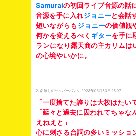
Samurai
の初回ライブ音源の話
音源を手に入れ
ジョニー
と会話
短いながらも
ジョニー
の価値観
何かを変えるべく
ギター
を手に
ランになり露天商の主カリムは
の心境やいかに。
2.
名無しのサイバーパンク
2023年06月30日 18:07
「一度捨てた誇りは大枚はたい
「延々と過去に囚われてちゃな
えねえと」
心に刺さる台詞の多いミッショ