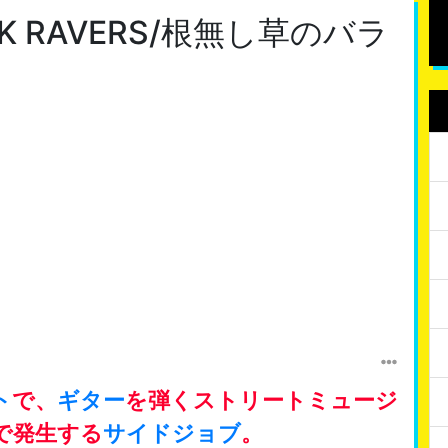
UCK RAVERS/根無し草のバラ
ト
で、
ギター
を弾くストリートミュージ
で発生する
サイドジョブ
。