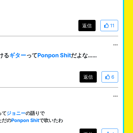
返信
11
ける
ギター
って
Ponpon Shit
だよな……
返信
6
って
ジョニー
の語りで
ただの
Ponpon Shit
で吹いたわ