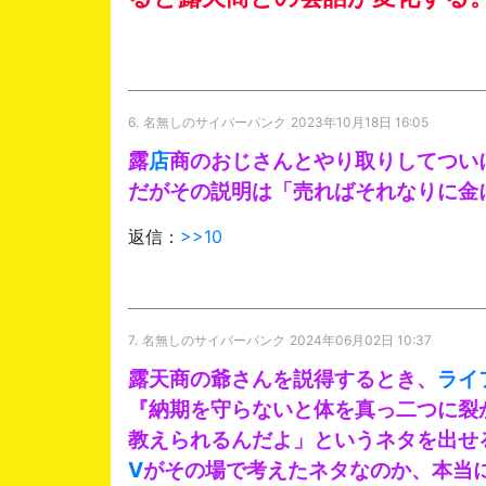
6.
名無しのサイバーパンク
2023年10月18日 16:05
露
店
商のおじさんとやり取りしてつい
だがその説明は「売ればそれなりに金
返信：
>>10
7.
名無しのサイバーパンク
2024年06月02日 10:37
露天商の爺さんを説得するとき、
ライ
『納期を守らないと体を真っ二つに裂
教えられるんだよ」というネタを出せ
V
がその場で考えたネタなのか、本当