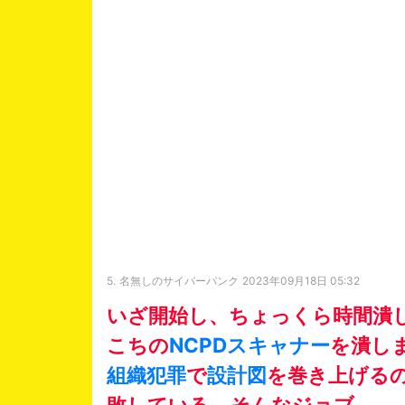
5.
名無しのサイバーパンク
2023年09月18日 05:32
いざ開始し、ちょっくら時間潰
こちの
NCPDスキャナー
を潰し
組織犯罪
で
設計図
を巻き上げる
敗している。そんなジョブ。