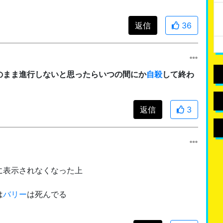
返信
36
のまま進行しないと思ったらいつの間にか
自殺
して終わ
返信
3
に表示されなくなった上
は
バリー
は死んでる