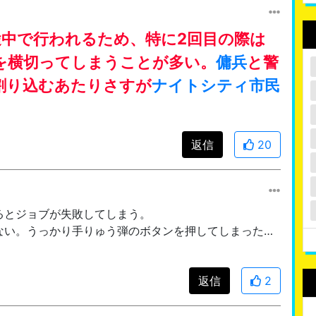
途中で行われるため、特に2回目の際は
を横切ってしまうことが多い。
傭兵
と警
割り込むあたりさすが
ナイトシティ
市民
返信
20
るとジョブが失敗してしまう。
ない。うっかり手りゅう弾のボタンを押してしまった…
返信
2