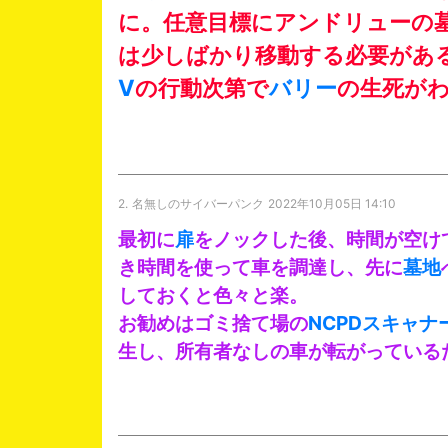
に。任意目標にアンドリューの
は少しばかり移動する必要があ
V
の行動次第で
バリー
の生死が
2.
名無しのサイバーパンク
2022年10月05日 14:10
最初に
扉
をノックした後、時間が空け
き時間を使って車を調達し、先に
墓地
しておくと色々と楽。
お勧めはゴミ捨て場の
NCPDスキャナ
生し、所有者なしの車が転がっている