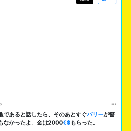
み
亀であると話したら、そのあとすぐ
バリー
が警
もなかったよ。金は2000
€$
もらった。