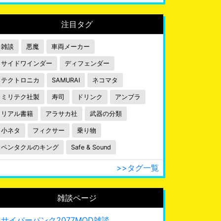
注目タグ
雑談
悪魔
車両メーカー
サイドワインダー
ディフェンダー
テクトロニカ
SAMURAI
ネコマタ
ミリテク社製
寿司
ドリンク
アンブラ
リアル書籍
アラサカ社
武器の分類
小ネタ
フィクサー
乗り物
ペンタクルのキング
Safe & Sound
>>タグ一覧
雑談ページ
サイバーパンク2077MOD雑談