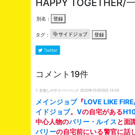
HAPPY TOGETHE
別名：
登録
サイドジョブ
タグ：
登録
Twitter
コメント19件
1.
名無しのサイバーパンク
2022年10月05日 13:30
メインジョブ
『
LOVE LIKE F
イドジョブ
。
V
の自宅がある
H
中心人物の
バリー・ルイス
と面
バリー
の自宅前にいる警官に話