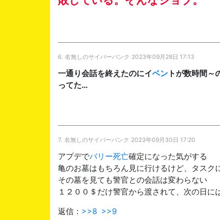
6.
名無しのサイバーパンク
2023年09月28日 17:13
一通り会話を終えたのにイ
ベン
トが数時間～
ってた…
7.
名無しのサイバーパンク
2023年09月30日 17:20
アプデで
バリー
死亡
確定になった気がする
亀のお墓はもちろん見に行けるけど、タスク
その墓を見ても警官との会話は変わらない
１２００＄だけ警官から渡されて、次の日に
返信：
>>8
>>9