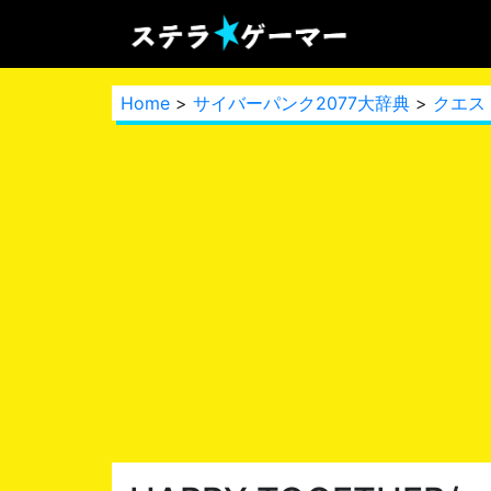
Home
>
サイバーパンク2077大辞典
>
クエス