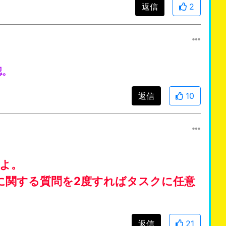
返信
2
認。
返信
10
よ。
に関する質問を2度すればタスクに任意
返信
21