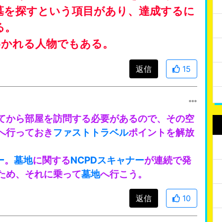
墓を探すという項目があり、達成するに
る。
わかれる人物でもある。
返信
15
てから部屋を訪問する必要があるので、その空
へ行っておき
ファストトラベル
ポイントを解放
ー
。
墓地
に関する
NCPDスキャナー
が連続で発
ため、それに乗って
墓地
へ行こう。
返信
10