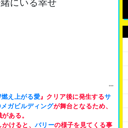
R/一緒にいる幸せ
IRE/燃え上がる愛
』クリア後に発生する
サ
10メガビルディング
が舞台となるため、
識がある。
しかけると、
バリー
の様子を見てくる事