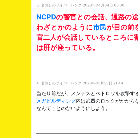
3.
名無しのサイバーパンク
2023年04月04日 05:00
NCPD
の警官との会話、通路の
わざとかのように
市民
が目の前
官二人が会話しているところに
は肝が座っている。
4.
名無しのサイバーパンク
2023年08月23日 21:44
当たり前だが、メンデスとペトロワを攻撃す
メガビルディング
内は武器のロックがかから
なんてことのないようにしよう。