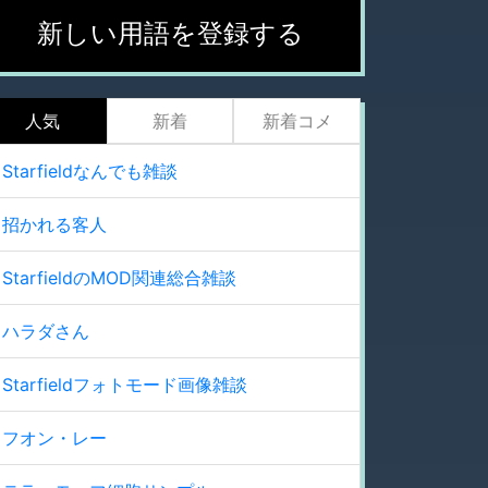
新しい用語を登録する
人気
新着
新着コメ
Starfieldなんでも雑談
招かれる客人
StarfieldのMOD関連総合雑談
ハラダさん
Starfieldフォトモード画像雑談
フオン・レー