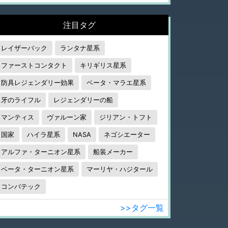
注目タグ
レイザーバック
ランタナ星系
ファーストコンタクト
キリギリス星系
防具レジェンダリー効果
ベータ・マラエ星系
牙のライフル
レジェンダリーの船
マンティス
ヴァルーン家
ジリアン・トフト
国家
ハイラ星系
NASA
ネゴシエーター
アルファ・ターニオン星系
船装メーカー
ベータ・ターニオン星系
マーリヤ・ハジタール
コンバテック
>>タグ一覧