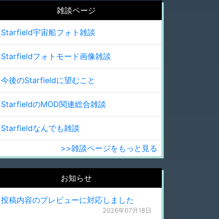
雑談ページ
Starfield宇宙船フォト雑談
Starfieldフォトモード画像雑談
今後のStarfieldに望むこと
StarfieldのMOD関連総合雑談
Starfieldなんでも雑談
>>雑談ページをもっと見る
お知らせ
投稿内容のプレビューに対応しました
2026年07月18日