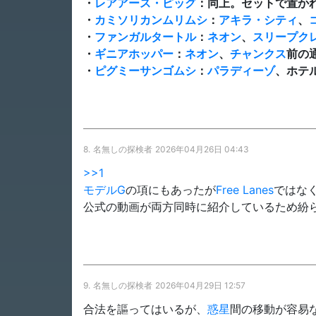
・
レアアース・ピッグ
：同上。セットで置か
・
カミソリカンムリムシ
：
アキラ・シティ
、
・
ファンガルタートル
：
ネオン
、
スリープク
・
ギニアホッパー
：
ネオン
、
チャンクス
前の
・
ピグミーサンゴムシ
：
パラディーゾ
、ホテ
8.
名無しの探検者
2026年04月26日 04:43
>>1
モデルG
の項にもあったが
Free Lanes
ではな
公式の動画が両方同時に紹介しているため紛
9.
名無しの探検者
2026年04月29日 12:57
合法を謳ってはいるが、
惑星
間の移動が容易