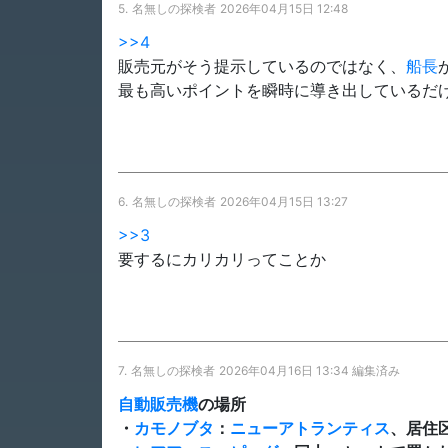
5.
名無しの探検者
2026年04月15日 12:48
>>4
販売元がそう提示しているのではなく、
船長
最も高いポイントを瞬時に導き出しているだ
6.
名無しの探検者
2026年04月15日 13:27
>>3
要するにカリカリってことか
7.
名無しの探検者
2026年04月16日 13:34 編集済み
自動販売機
の場所
・
カモノブタ
：
ニューアトランティス
、居住