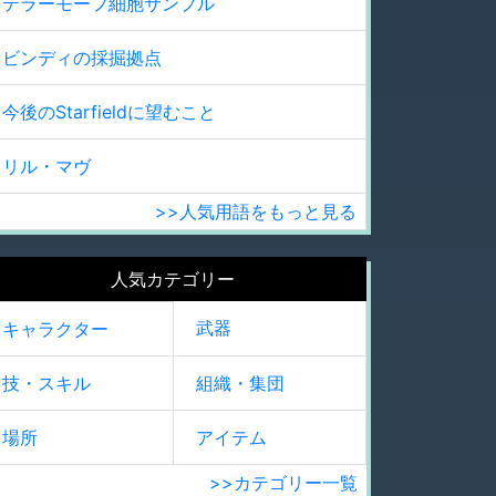
テラーモーフ細胞サンプル
ビンディの採掘拠点
今後のStarfieldに望むこと
リル・マヴ
>>人気用語をもっと見る
人気カテゴリー
武器
キャラクター
技・スキル
組織・集団
場所
アイテム
>>カテゴリー一覧