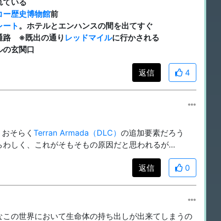
れている
コー歴史博物館
前
レート
。ホテルとエンハンスの間を出てすぐ
通路 ※既出の通り
レッドマイル
に行かされる
ルの玄関口
返信
4
くおそらく
Terran Armada（DLC）
の追加要素だろう
らわしく、これがそもそもの原因だと思われるが…
返信
0
なこの世界において生命体の持ち出しが出来てしまうの