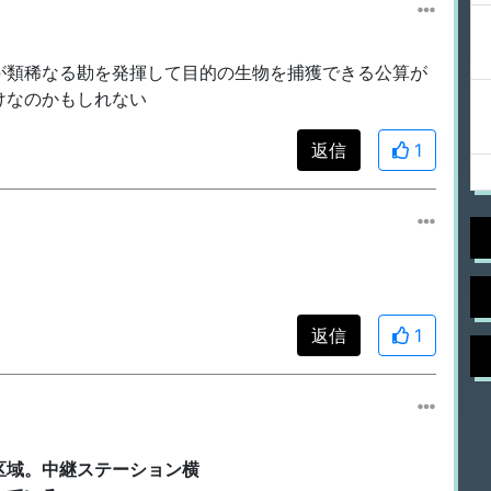
が類稀なる勘を発揮して目的の生物を捕獲できる公算が
けなのかもしれない
返信
1
返信
1
区域。中継ステーション横