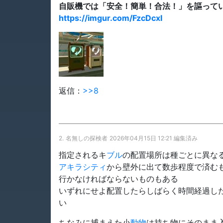
自販機では「安全！簡単！合法！」を謳って
https://imgur.com/FzcDcxI
返信：
>>8
2.
名無しの探検者
2026年04月15日 12:21 編集済み
指定されるキ
ブル
の配置場所は種ごとに異な
アキラシティ
から壁外に出て数歩程度で済む
行かなければならないものもある
いずれにせよ配置したらしばらく時間経過し
い
ちなみに捕まえた小
動物
は持ち物にそのまま