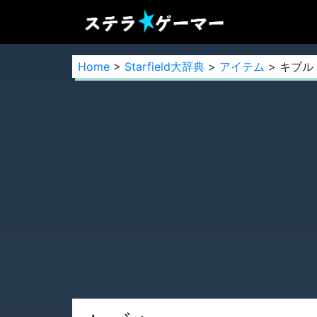
Home
>
Starfield大辞典
>
アイテム
> キブル