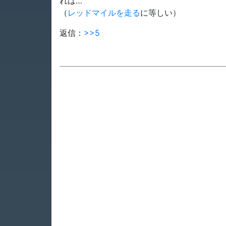
れは…
（
レッドマイルを走る
に等しい）
返信：
>>5