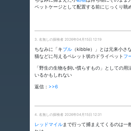
ペットケージとして配置する前にじっくり眺
3.
名無しの探検者
2026年04月15日 12:19
ちなみに「キ
ブル
（kibble）」とは元来小さ
猫などに与えるペレット状のドライペット
フ
「野生の生物を飼い慣らすもの」としての用
いるかもしれない
返信：
>>6
4.
名無しの探検者
2026年04月15日 12:31
レッドマイル
まで行って捕まえてくるのは一