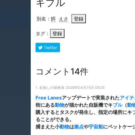
キブル
別名：
餌
えさ
登録
タグ：
登録
Twitter
コメント14件
1.
名無しの探検者
2026年04月15日 09:25
Free Lanes
アップデートで実装された
アイテ
街にある
動物
が描かれた自販機でキ
ブル
（
動
購入するとタスクが発生し、指定の場所にキ
ることができる。
捕まえた小
動物
は
拠点
や
宇宙船
にペットケー