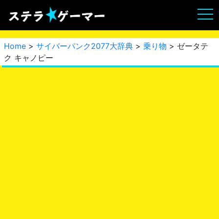
Home
>
サイバーパンク2077大辞典
>
乗り物
> ゼータテ
ク キャノピー