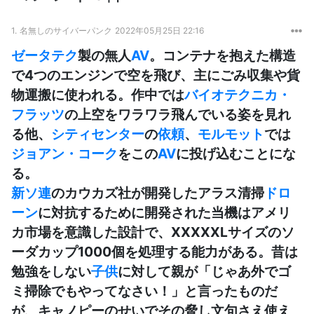
1.
名無しのサイバーパンク
2022年05月25日 22:16
ゼータテク
製の無人
AV
。コンテナを抱えた構造
で4つのエンジンで空を飛び、主にごみ収集や貨
物運搬に使われる。作中では
バイオテクニカ・
フラッツ
の上空をワラワラ飛んでいる姿を見れ
る他、
シティセンター
の
依頼
、
モルモット
では
ジョアン・コーク
をこの
AV
に投げ込むことにな
る。
新ソ連
のカウカズ社が開発したアラス清掃
ドロ
ーン
に対抗するために開発された当機はアメリ
カ市場を意識した設計で、XXXXXLサイズのソ
ーダカップ1000個を処理する能力がある。昔は
勉強をしない
子供
に対して親が「じゃあ外でゴ
ミ掃除でもやってなさい！」と言ったものだ
が、キャノピーのせいでその脅し文句さえ使え