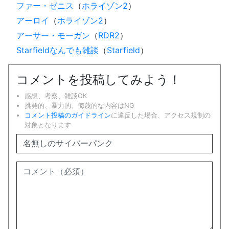
ファー・ゼニス
（
ホライゾン2
）
アーロイ
（
ホライゾン2
）
アーサー・モーガン
（
RDR2
）
Starfieldなんでも雑談
（
Starfield
）
コメントを投稿してみよう！
感想、考察、雑談OK
挑発的、暴力的、侮蔑的な内容はNG
コメント投稿のガイドライン
に違反した場合、アクセス規制の
対象となります