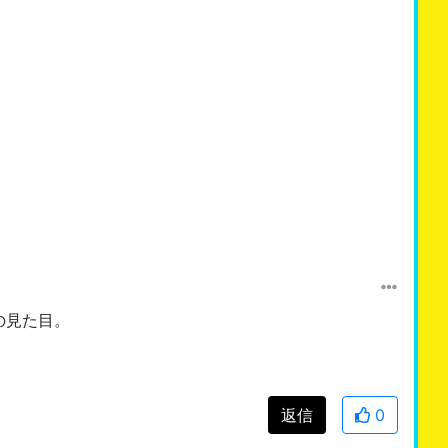
の見た目。
返信
0