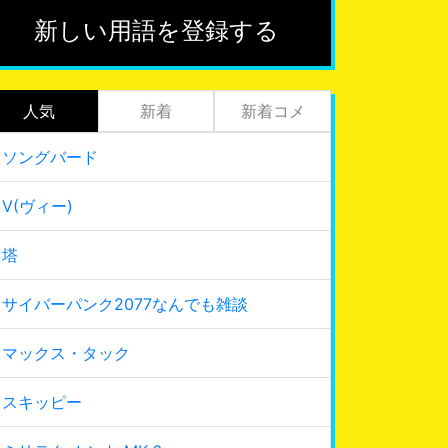
新しい用語を登録する
人気
新着
新着コメ
ソングバード
V(ヴィー)
塔
サイバーパンク2077なんでも雑談
マックス・タック
スキッピー