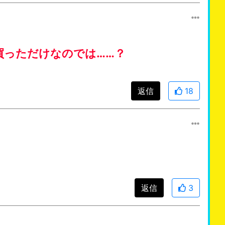
買っただけなのでは……？
返信
18
返信
3