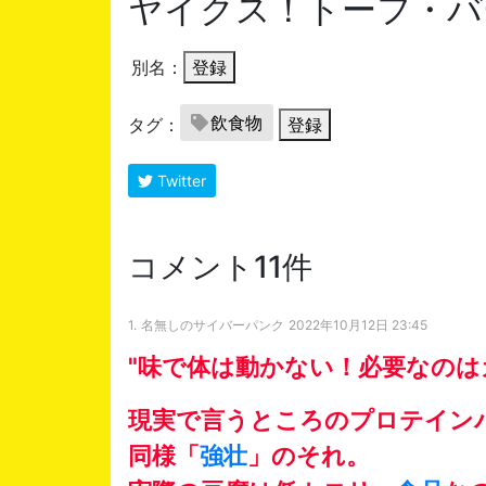
ヤイクス！トーフ・バ
別名：
登録
飲食物
タグ：
登録
Twitter
コメント11件
1.
名無しのサイバーパンク
2022年10月12日 23:45
"味で体は動かない！必要なのは
現実で言うところのプロテイン
同様「
強壮
」のそれ。