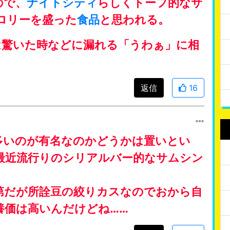
ので、
ナイトシティ
らしくトーフ的なサ
ロリーを盛った
食品
と思われる。
）は驚いた時などに漏れる「うわぁ」に相
返信
16
多いのが有名なのかどうかは置いとい
最近流行りのシリアルバー的なサムシン
第だが所詮豆の絞りカスなのでおから自
養価は高いんだけどね……