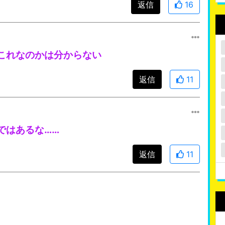
返信
16
これなのかは分からない
返信
11
ではあるな……
返信
11