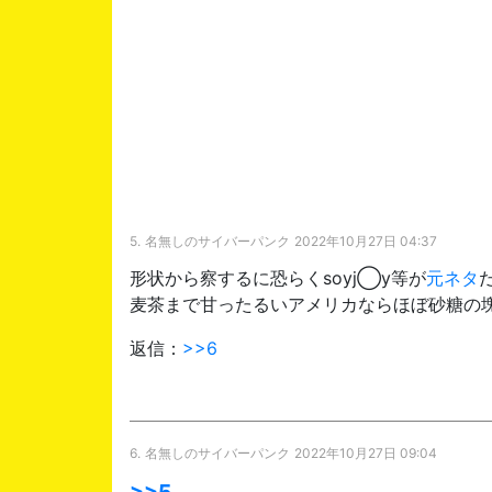
5.
名無しのサイバーパンク
2022年10月27日 04:37
形状から察するに恐らくsoyj◯y等が
元ネタ
麦茶まで甘ったるいアメリカならほぼ砂糖の
返信：
>>6
6.
名無しのサイバーパンク
2022年10月27日 09:04
>>5