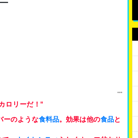
ー
カロリーだ！"
バーのような
食料品
。効果は他の
食品
と