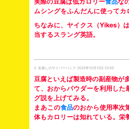
実際の豆腐は低カロリー
食品
な
ムシングをふんだんに使ってカ
ちなみに、ヤイクス（Yikes
当するスラング英語。
2.
名無しのサイバーパンク
2022年10月12日 23:55
豆腐といえば製造時の副産物が
て、おからパウダーを利用した
グ説を上げてみる。
まあこの
食品
のおから使用率次
体もカロリーは知れている。栄