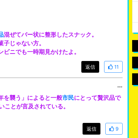
品
混ぜてバー状に整形したスナック。
菓子じゃない方。
ンビニでも一時期見かけたよ。
返信
11
年を襲う」によると一般
市民
にとって贅沢品で
硬いことが言及されている。
返信
9