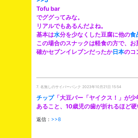
Tofu bar
でググってみな。
リアルでもあるんだよね。
基本は
水
分を少なくした豆腐に他の
食
この場合のスナックは軽食の方で、お
確かセブンイレブンだったか
日本
のコ
7.
名無しのサイバーパンク
2023年10月21日 15:54
チップ
「大豆バー「ヤイクス！」が少
あること、10歳児の歯が折れるほど
返信：
>>8