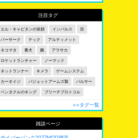
注目タグ
エル・キャピタンの依頼
インパルス
目
バーサーク
テック
アルティメット
ネコマタ
番犬
腕
アラサカ
ロケットランチャー
ノーマッド
ネットランナー
キメラ
ゲームシステム
カーネイジ
バジェットアームズ製
パルサー
ペンタクルのキング
ブリーチプロトコル
>>タグ一覧
雑談ページ
サイバーパンク2077MOD雑談