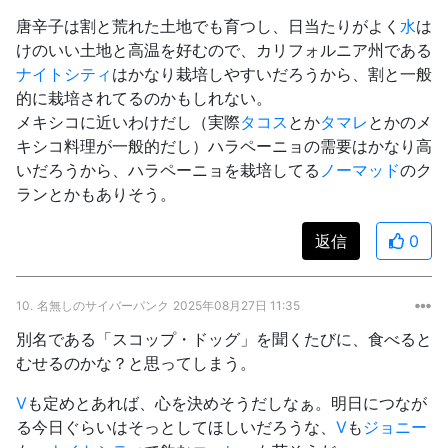
唐辛子は割と荒れた土地でも育つし、日当たりがよく
水
は
けのいい土地と高温を好むので、カリフォルニア州である
ナイトシティ
はかなり栽培しやすいだろうから、割と一般
的に栽培されてるのかもしれない。
メキシコに近いわけだし（実際
タコス
とか
タマレ
とかのメ
キシコ料理が一般的だし）ハラペーニョの需要はかなり高
いだろうから、ハラペーニョを栽培してる
ノーマッド
のク
ランとかもありそう。
返信
0
10.
名無しのサイバーパンク
2025年08月27日 11:35
別名である「スコップ・ドッグ」を聞くたびに、食べると
むせるのかな？と思ってしまう。
V
も定めとあれば、心を決めそうだしなぁ。明日につなが
る今日ぐらいはそっとしてほしいだろうな、
V
も
ジョニー