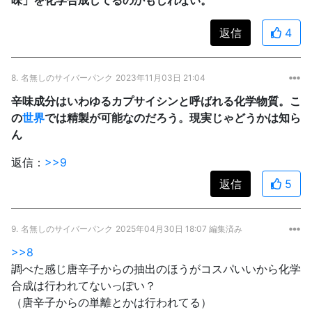
返信
4
8.
名無しのサイバーパンク
2023年11月03日 21:04
辛味成分はいわゆるカプサイシンと呼ばれる化学物質。こ
の
世界
では精製が可能なのだろう。現実じゃどうかは知ら
ん
返信：
>>9
返信
5
9.
名無しのサイバーパンク
2025年04月30日 18:07 編集済み
>>8
調べた感じ唐辛子からの抽出のほうがコスパいいから化学
合成は行われてないっぽい？
（唐辛子からの単離とかは行われてる）