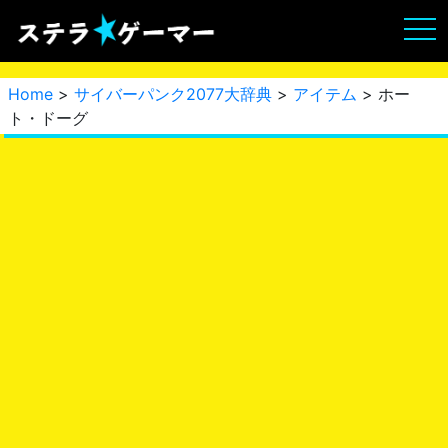
Home
>
サイバーパンク2077大辞典
>
アイテム
> ホー
ト・ドーグ