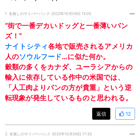
1.
名無しのサイバーパンク
2022年10月09日 15:05
“街で一番デカいドッグと一番薄いバン
ズ！”
ナイトシティ
各地で販売されるアメリカ
人の
ソウル
フード
…に似た何か。
穀類の多くをカナダ、ユーラシアからの
輸入に依存している作中の米国では、
「人工肉よりパンの方が貴重」という逆
転現象が発生しているものと思われる。
返信
12
2.
名無しのサイバーパンク
2022年10月09日 17:35