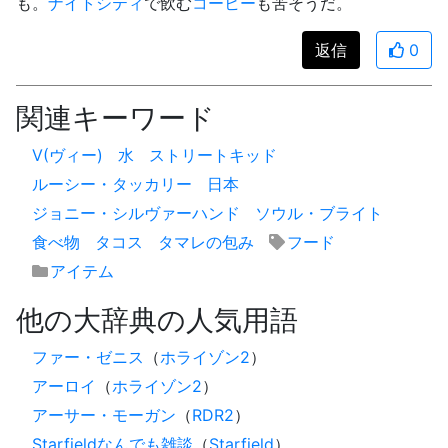
も。
ナイトシティ
で飲む
コーヒー
も苦そうだ。
返信
0
関連キーワード
V(ヴィー)
水
ストリートキッド
ルーシー・タッカリー
日本
ジョニー・シルヴァーハンド
ソウル・ブライト
食べ物
タコス
タマレの包み
フード
アイテム
他の大辞典の人気用語
ファー・ゼニス
（
ホライゾン2
）
アーロイ
（
ホライゾン2
）
アーサー・モーガン
（
RDR2
）
Starfieldなんでも雑談
（
Starfield
）