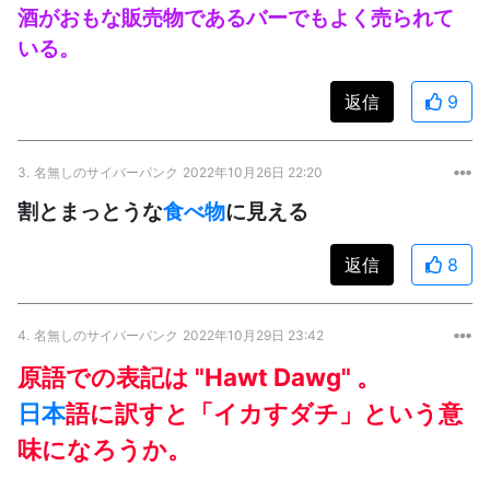
酒がおもな販売物であるバーでもよく売られて
いる。
返信
9
3.
名無しのサイバーパンク
2022年10月26日 22:20
割とまっとうな
食べ物
に見える
返信
8
4.
名無しのサイバーパンク
2022年10月29日 23:42
原語での表記は "Hawt Dawg" 。
日本
語に訳すと「イカすダチ」という意
味になろうか。