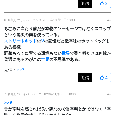
返信
3
6.
名無しのサイバーパンク
2023年10月18日 13:41
ちなみに当たり前だが本物のソーセージではなくスコップ
という昆虫の肉を使っている。
ストリートキッド
の
V
の記憶だと激辛味のホットドッグも
ある模様。
野菜もろくに育てる環境もない
世界
で香辛料だけは何故か
普通にあるのがこの
世界
の不思議である。
返信：
>>7
返信
4
7.
名無しのサイバーパンク
2023年11月03日 20:08
>>6
舌が辛味を感じれば良い訳なので香辛料とかではなく「辛
味」を化学合成してるのかもしれない。