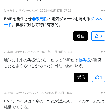
1.
名無しのサイバーパンク
2023年02月17日 07:26
EMPを発生させ
非致死性
の電気ダメージを与える
グレネ
ード
。機械に対して特に有効的。
返信
3
2.
名無しのサイバーパンク
2023年03月29日 01:24
地味に未来の兵器だよな。だってEMPだぞ
核兵器
が爆発
したときくらいしかめったに出ないあれやぞ。
返信
1
3.
名無しのサイバーパンク
2023年03月29日 01:32
EMPデバイスは昨今のFPSとか近未来テーマのゲームだと
結構でてくる。