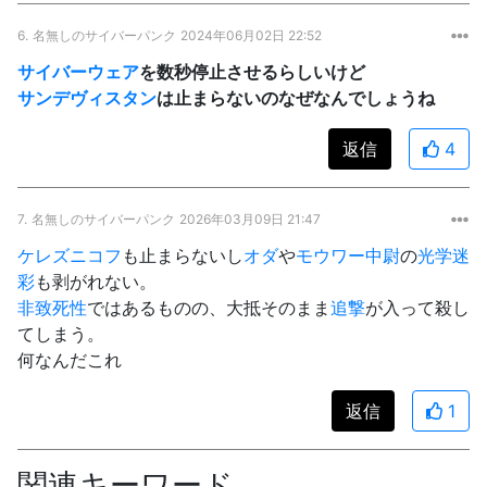
6.
名無しのサイバーパンク
2024年06月02日 22:52
サイバーウェア
を数秒停止させるらしいけど
サンデヴィスタン
は止まらないのなぜなんでしょうね
返信
4
7.
名無しのサイバーパンク
2026年03月09日 21:47
ケレズニコフ
も止まらないし
オダ
や
モウワー中尉
の
光学迷
彩
も剥がれない。
非致死性
ではあるものの、大抵そのまま
追撃
が入って殺し
てしまう。
何なんだこれ
返信
1
関連キーワード