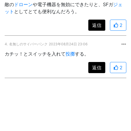
敵の
ドローン
や電子機器を無効にできたりと、SFガ
ジェ
ット
としてとても便利なんだろう。
返信
2
4.
名無しのサイバーパンク
2023年08月24日 23:06
カチッ！とスイッチを入れて
投擲
する。
返信
2