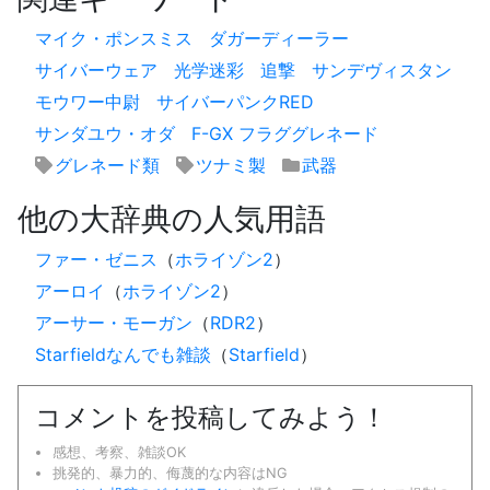
マイク・ポンスミス
ダガーディーラー
サイバーウェア
光学迷彩
追撃
サンデヴィスタン
モウワー中尉
サイバーパンクRED
サンダユウ・オダ
F-GX フラググレネード
グレネード類
ツナミ製
武器
他の大辞典の人気用語
ファー・ゼニス
（
ホライゾン2
）
アーロイ
（
ホライゾン2
）
アーサー・モーガン
（
RDR2
）
Starfieldなんでも雑談
（
Starfield
）
コメントを投稿してみよう！
感想、考察、雑談OK
挑発的、暴力的、侮蔑的な内容はNG