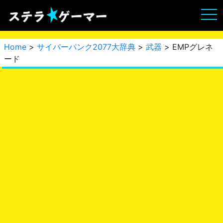
Home
>
サイバーパンク2077大辞典
>
武器
> EMPグレネ
ード