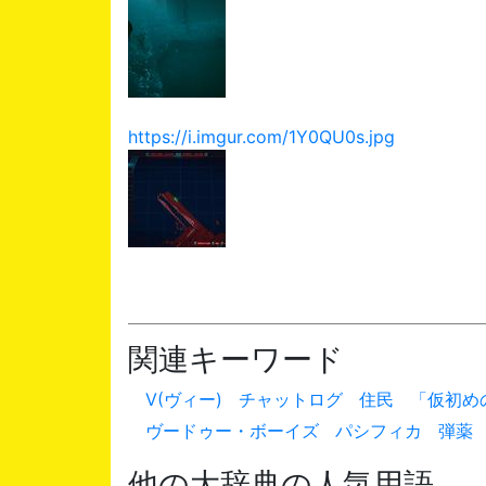
https://i.imgur.com/1Y0QU0s.jpg
関連キーワード
V(ヴィー)
チャットログ
住民
「仮初め
ヴードゥー・ボーイズ
パシフィカ
弾薬
他の大辞典の人気用語