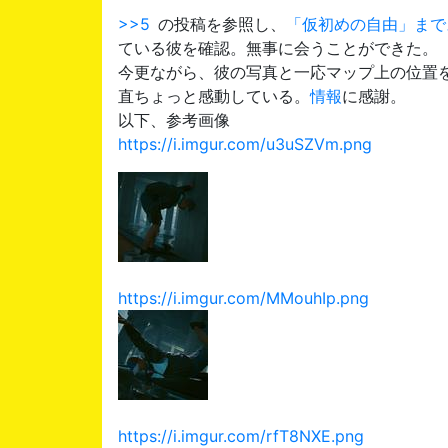
>>5
の投稿を参照し、
「仮初めの自由」まで
ている彼を確認。無事に会うことができた。
今更ながら、彼の写真と一応マップ上の位置
直ちょっと感動している。
情報
に感謝。
以下、参考画像
https://i.imgur.com/u3uSZVm.png
https://i.imgur.com/MMouhIp.png
https://i.imgur.com/rfT8NXE.png