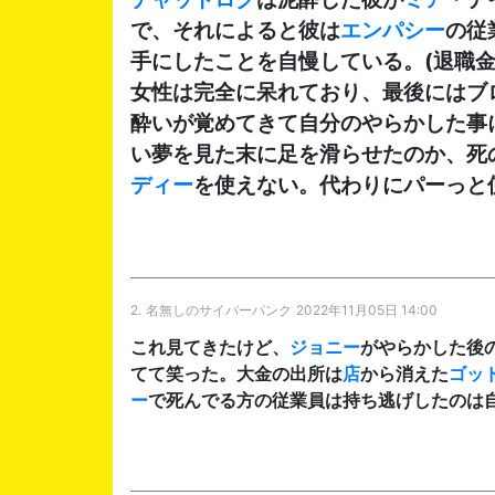
で、それによると彼は
エンパシー
の従
手にしたことを自慢している。(退職
女性は完全に呆れており、最後にはブ
酔いが覚めてきて自分のやらかした事
い夢を見た末に足を滑らせたのか、死
ディー
を使えない。代わりにパーっと
2.
名無しのサイバーパンク
2022年11月05日 14:00
これ見てきたけど、
ジョニー
がやらかした後
てて笑った。大金の出所は
店
から消えた
ゴッ
ー
で死んでる方の従業員は持ち逃げしたのは