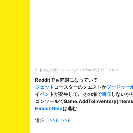
5.
名無しのサイバーパンク
2025年05月07日 20:12
Redditでも問題になっていて
ジェット
コースターのクエストか
ブードゥー
イ
ベン
トが発生して、その場で
回収
しないか
コンソールでGame.AddToInventory("Item
HiddenGem
は進む
返信：
>>6
>>8