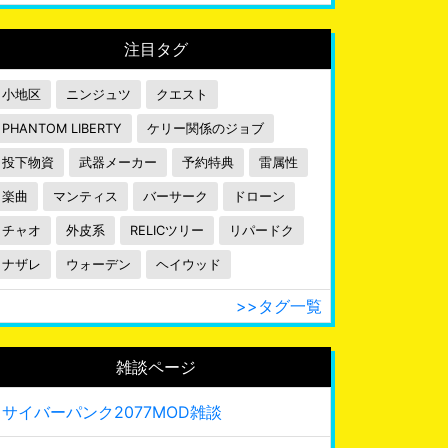
注目タグ
小地区
ニンジュツ
クエスト
PHANTOM LIBERTY
ケリー関係のジョブ
投下物資
武器メーカー
予約特典
雷属性
楽曲
マンティス
バーサーク
ドローン
チャオ
外皮系
RELICツリー
リパードク
ナザレ
ウォーデン
ヘイウッド
>>タグ一覧
雑談ページ
サイバーパンク2077MOD雑談