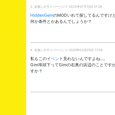
3.
名無しのサイバーパンク
2023年07月15日 01:28
HiddenGem
のMODいれて探してるんですけ
何か条件とかあるんでしょうか？
4.
名無しのサイバーパンク
2025年03月05日 17:09
私もこのイ
ベン
ト見れないんですよね…。
Gim埠頭下ってGimの右奥の浜辺のことで
すか？