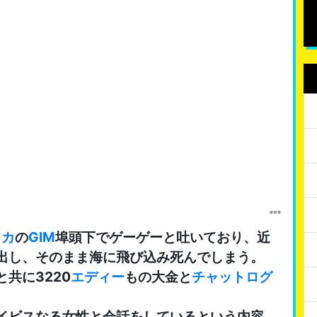
ィカ
の
GIM
埠頭下でゲーゲーと吐いており、近
出し、そのまま海に飛び込み死んでしまう。
と共に3220
エディー
もの大金と
チャットログ
イビスなる女性と会話をしているという内容