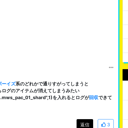
ボーイズ
系のどれかで通りすがってしまうと
らログのアイテムが消えてしまうみたい
s.mws_pac_01_shard",1)を入れるとログが
回収
できて
返信
3