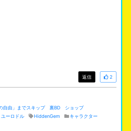
返信
2
の自由」までスキップ
裏BD
ショップ
ユーロドル
HiddenGem
キャラクター