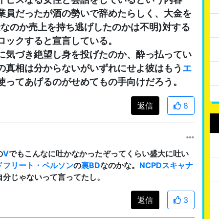
業員だったが酒の勢いで辞めたらしく、大金を
金なのか売上を持ち逃げしたのかは不明)対する
ロックすると宣言している。
に気づき絶望し身を投げたのか、酔っ払ってい
の真相は分からないがいずれにせよ彼はもう
エ
使ってあげるのがせめてもの手向けだろう。
返信
8
の
V
でもこんなに吐かなかったぞってくらい盛大に吐い
ドフリート・ペルソン
の
裏BD
なのかな。
NCPDスキャナ
自分じゃないって言ってたし。
返信
3