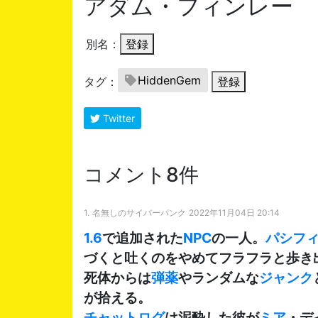
アダム・フィンレー
別名：
登録
HiddenGem
タグ：
登録
Twitter
コメント8件
1.
名無しのサイバーパンク
2022年11月04日 20:14
1.6
で追加された
NPC
の一人。
パシフ
づくと吐くのをやめてフラフラと歩き
死体からは
弾薬
やランダムな
ジャンク
が拾える。
チャットログ
は泥酔した彼が
ミア
・デ