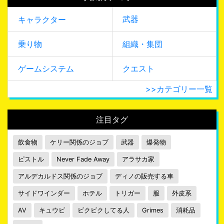
武器
キャラクター
乗り物
組織・集団
ゲームシステム
クエスト
>>カテゴリー一覧
注目タグ
飲食物
ケリー関係のジョブ
武器
爆発物
ピストル
Never Fade Away
アラサカ家
アルデカルドス関係のジョブ
ディノの販売する車
サイドワインダー
ホテル
トリガー
服
外皮系
AV
キュウビ
ビクビクしてる人
Grimes
消耗品