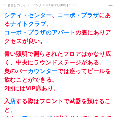
1.
名無しのサイバーパンク
2024年03月08日 10:00
シティ・センター
、
コーポ・プラザ
にあ
る
ナイトクラブ
。
コーポ・プラザのアパート
の裏にありア
クセスが良い。
青い照明で照らされたフロアはかなり広
く、中央にラウンドステージがある。
奥のバー
カウンター
では座ってビールを
飲むことができる。
2回にはVIP席あり。
入
店
する際はフロントで武器を預けるこ
と。