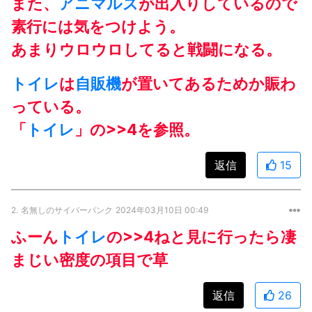
また、
アニマルズ
が出入りしているので
素行には気をつけよう。
あまりウロウロしてると戦闘になる。
トイレ
は
自販機
が置いてあるためか賑わ
っている。
「
トイレ
」の>>4を参照。
返信
15
2.
名無しのサイバーパンク
2024年03月10日 00:49
ふーん
トイレ
の>>4ねと見に行ったら凄
まじい密度の項目で草
返信
26