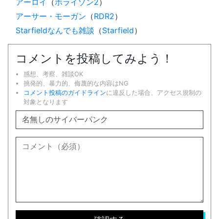
アーロイ
（
ホライゾン2
）
アーサー・モーガン
（
RDR2
）
Starfieldなんでも雑談
（
Starfield
）
コメントを投稿してみよう！
感想、考察、雑談OK
挑発的、暴力的、侮蔑的な内容はNG
コメント投稿のガイドライン
に違反した場合、アクセス規制の
対象となります