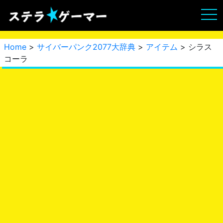
Home
>
サイバーパンク2077大辞典
>
アイテム
> シラス
コーラ