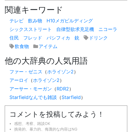
関連キーワード
テレビ
飲み物
H10メガビルディング
シックスストリート
自律型欲求充足機
ニコーラ
住民
フレッド
パシフィカ
銃
ドリンク
飲食物
アイテム
他の大辞典の人気用語
ファー・ゼニス
（
ホライゾン2
）
アーロイ
（
ホライゾン2
）
アーサー・モーガン
（
RDR2
）
Starfieldなんでも雑談
（
Starfield
）
コメントを投稿してみよう！
感想、考察、雑談OK
挑発的、暴力的、侮蔑的な内容はNG