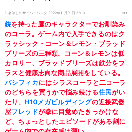
1.
名無しのサイバーパンク
2022年11月01日 22:10
銃
を持った鷹のキャラクターでお馴染み
のコーラ。ゲーム内で入手できるのはク
ラッシック・コーン＆レモン・ブラッド
ブリーズの三種類。コーン＆レモンは低
カロリー、ブラッドブリーズは鉄分をプ
ラスと健康志向な商品展開をしている。
パシフィカ
にはシラスコーラと二コーラ
のどちらを買うかで悩み続ける
住民
がい
たり、
H10メガビルディング
の近接武器
屋
フレッド
が拳に目覚めたきっかけな
ど、ちょっとしたエピソードがある割に
ゲーム内での存在感は薄い。