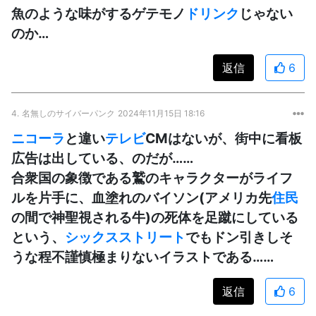
魚のような味がするゲテモノ
ドリンク
じゃない
のか…
返信
6
4.
名無しのサイバーパンク
2024年11月15日 18:16
ニコーラ
と違い
テレビ
CMはないが、街中に看板
広告は出している、のだが……
合衆国の象徴である鷲のキャラクターがライフ
ルを片手に、血塗れのバイソン(アメリカ先
住民
の間で神聖視される牛)の死体を足蹴にしている
という、
シックスストリート
でもドン引きしそ
うな程不謹慎極まりないイラストである……
返信
6