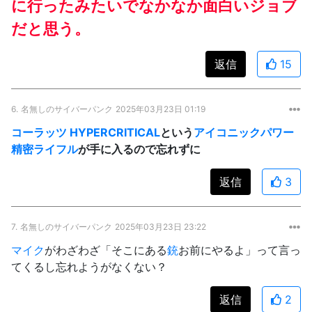
に行ったみたいでなかなか面白いジョブ
だと思う。
返信
15
6.
名無しのサイバーパンク
2025年03月23日 01:19
コーラッツ HYPERCRITICAL
という
アイコニック
パワー
精密ライフル
が手に入るので忘れずに
返信
3
7.
名無しのサイバーパンク
2025年03月23日 23:22
マイク
がわざわざ「そこにある
銃
お前にやるよ」って言っ
てくるし忘れようがなくない？
返信
2