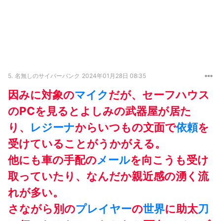
5.
名無しのサイバーパンク
2024年01月28日 08:35
因みに対象の
マイク
だが、セーフハウス
のPCを見るとよしみの武器屋が居た
り、
レジーナ
からいつもの文面で
依頼
を
受けていることがうかがえる。
他にも車の手配の
メール
を向こうも受け
取っていたり、なんだか親近感の湧く流
れが多い。
さながら別の
プレイヤー
の
世界
に助太
刀