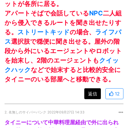
ットが各所に居る。
アパートそばで会話している
NPC
二人組
から侵入できるルートを聞き出せたりす
る。
ストリートキッド
の場合、
ライフパ
ス
選択肢で穏便に聞き出せる。屋外の階
段から外にいるエージェントやロボット
を始末し、2階のエージェントも
クイッ
クハック
などで始末すると比較的安全に
タイニーのいる部屋へと移動できる。
返信
12
2.
名無しのサイバーパンク
2022年09月27日 14:33
タイニーについて中華料理屋経由で外に出られ