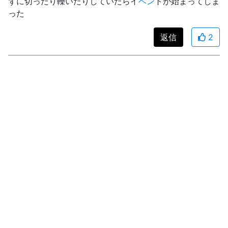
ずに切ったり轢いたりしていたらイ
ベン
トが始まってしま
った
返信
2