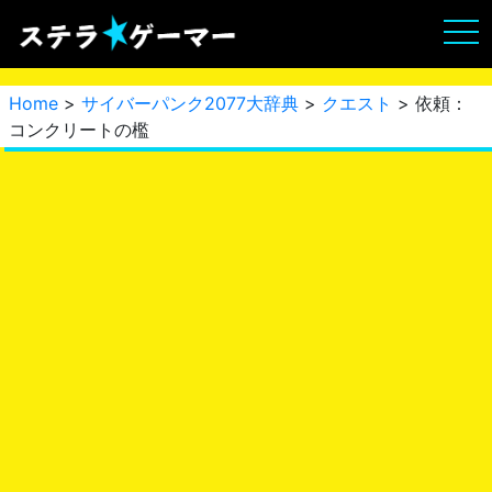
Home
>
サイバーパンク2077大辞典
>
クエスト
> 依頼：
コンクリートの檻