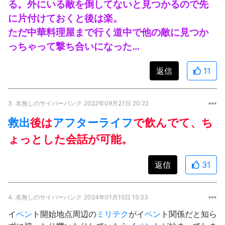
る。外にいる敵を倒してないと見つかるので先
に片付けておくと後は楽。
ただ中華料理屋まで行く道中で他の敵に見つか
っちゃって撃ち合いになった…
返信
11
3.
名無しのサイバーパンク
2022年09月27日 20:22
救出
後は
アフターライフ
で飲んでて、ち
ょっとした会話が可能。
返信
31
4.
名無しのサイバーパンク
2024年01月15日 15:33
イ
ベン
ト開始地点周辺の
ミリテク
がイ
ベン
ト関係だと知ら