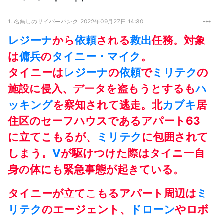
1.
名無しのサイバーパンク
2022年09月27日 14:30
レジーナ
から
依頼
される
救出
任務。対象
は
傭兵
の
タイニー・マイク
。
タイニーは
レジーナ
の
依頼
で
ミリテク
の
施設に侵入、データを盗もうとするも
ハ
ッキング
を察知されて逃走。北
カブキ
居
住区のセーフハウスであるアパート63
に立てこもるが、
ミリテク
に包囲されて
しまう。
V
が駆けつけた際はタイニー自
身の体にも緊急事態が起きている。
タイニーが立てこもるアパート周辺は
ミ
リテク
のエージェント、
ドローン
やロボ