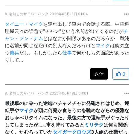
8.
名無しのサイバーパンク
2025年06月11日 01:04
タイニー・マイク
を連れ出して車内で会話する際、中華料
理屋云々の話題で"チャン"という名前が出てくるのだが
チ
ャン・フン・ナム
とはなにか関係があるのだろうか 単純
に名前が同じなだけの別人なんだろうけど
マイク
は腕の立
つ
傭兵
だし、もしかしたら
仕事
で何かしらの面識があった
りして…
返信
0
9.
名無しのサイバーパンク
2025年06月19日 04:01
最後車のに乗った途端ハチャメチャに発砲されはじめ、運
転手や
マイク
が頭に何発か食らうのを眺めながらの優雅な
おしゃべりタイムになった。最後の方で運転手がぐったり
してしまったが……車を降りてみると
ミリテク
は何も関係
なく、たむろっていた
タイガークロウズ
3人組の仕業だっ