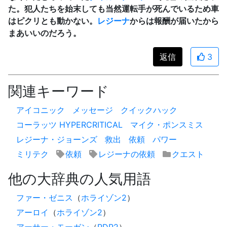
た。犯人たちを始末しても当然運転手が死んでいるため車
はピクリとも動かない。
レジーナ
からは報酬が届いたから
まあいいのだろう。
返信
3
関連キーワード
アイコニック
メッセージ
クイックハック
コーラッツ HYPERCRITICAL
マイク・ポンスミス
レジーナ・ジョーンズ
救出
依頼
パワー
ミリテク
依頼
レジーナの依頼
クエスト
他の大辞典の人気用語
ファー・ゼニス
（
ホライゾン2
）
アーロイ
（
ホライゾン2
）
アーサー・モーガン
（
RDR2
）