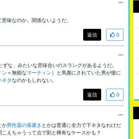
て意味なのか。関係ないようだ。
返信
0
立たずな」みたいな意味合いのスラングがあるようだ。
ィン
＝無能な
マーティン
）と馬鹿にされていた男が後に
小ネタ
なのかもしれない。
返信
0
とか
男性器の落書き
とかは普通に全力で下ネタなわけだ
聞こえちゃうって点で割と稀有なケースかも？