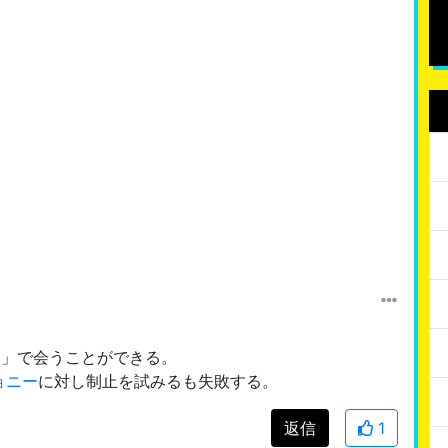
愛
」で会うことができる。
ョニー
に対し制止を試みるも失敗する。
返信
1