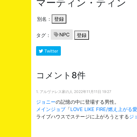
マーティン・ティン
別名：
登録
NPC
タグ：
登録
Twitter
コメント8件
1.
アルヴァレス家の人
2022年11月11日 19:27
ジョニー
の記憶の中に登場する男性。
メインジョブ
「
LOVE LIKE FIRE/燃え上がる
ライブハウスでステージに上がろうとする
ジ