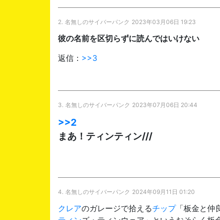
2.
名無しのサイバーパンク
2023年03月06日 19:23
彼の名前を区切らずに読んではいけない
返信：
>>3
3.
名無しのサイバーパンク
2023年07月06日 20:44
>>2
まあ！ティンティン///
4.
名無しのサイバーパンク
2024年09月11日 01:20
クレア
のガレージで拾える
チップ
「板金と仲
ティン
ズ・ティンウェア」というおそらく板