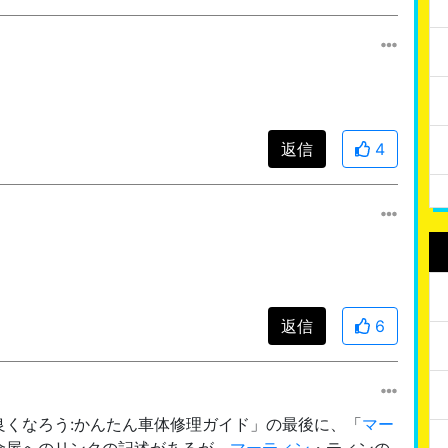
返信
4
返信
6
良くなろう:かんたん車体修理ガイド」の最後に、「
マー
金屋へのリンクの記述があるが、
マーティン
・ティンの