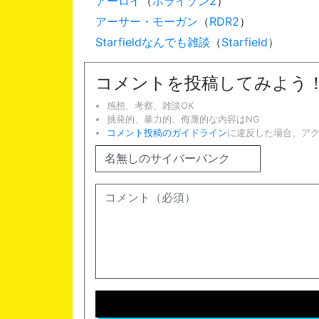
アーロイ
（
ホライゾン2
）
アーサー・モーガン
（
RDR2
）
Starfieldなんでも雑談
（
Starfield
）
コメントを投稿してみよう
感想、考察、雑談OK
挑発的、暴力的、侮蔑的な内容はNG
コメント投稿のガイドライン
に違反した場合、ア