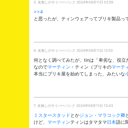
5.
名無しのサイバーパンク
2024年09月11日 02:59
>>4
と思ったが、ティンウェアってブリキ製品っ
6.
名無しのサイバーパンク
2024年09月11日 12:53
何となく調べてみたが、tinは「卑劣な、役
なので
マーティン
・ティン（ブリキの
マーテ
本当にブリキ屋を始めてしまった、みたいな
7.
名無しのサイバーパンク
2024年09月11日 13:43
ミスタースタッド
とか
ジョン・マラコック卿
けど、
マーティン
ティンはタマタマ
日本
語に