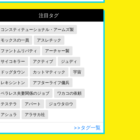
注目タグ
コンスティテューショナル・アームズ製
モックスの一員
アスレチック
ファントムリバティ
アーチャー製
サイコキラー
アクティブ
ジュディ
ドッグタウン
カットマティック
宇宙
レキシントン
アフターライフ傭兵
ペラレス夫妻関係のジョブ
ワカコの依頼
テステラ
アパート
ジョウタロウ
アシュラ
アラサカ社
>>タグ一覧