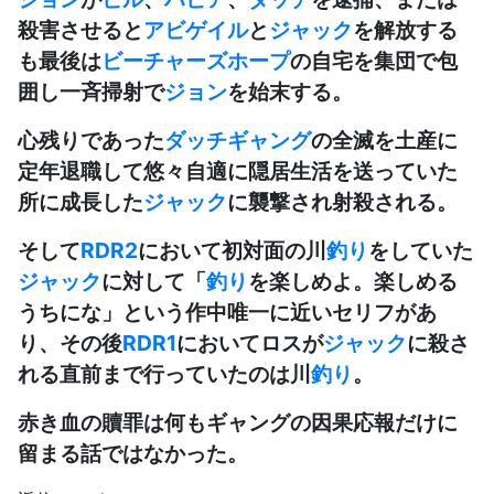
殺害させると
アビゲイル
と
ジャック
を解放する
も最後は
ビーチャーズホープ
の自宅を集団で包
囲し一斉掃射で
ジョン
を始末する。
心残りであった
ダッチギャング
の全滅を土産に
定年退職して悠々自適に隠居生活を送っていた
所に成長した
ジャック
に襲撃され射殺される。
そして
RDR2
において初対面の川
釣り
をしていた
ジャック
に対して「
釣り
を楽しめよ。楽しめる
うちにな」という作中唯一に近いセリフがあ
り、その後
RDR1
においてロスが
ジャック
に殺さ
れる直前まで行っていたのは川
釣り
。
赤き血の贖罪は何もギャングの因果応報だけに
留まる話ではなかった。