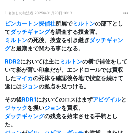
1.
名無しの無法者
2025年01月20日 16:13
ピンカートン探偵社
所属で
ミルトン
の部下とし
て
ダッチギャング
を調査する捜査官。
ミルトン
の死後、捜査を引き継ぎ
ダッチギャン
グ
と最期まで関わる事になる。
RDR2
においては主に
ミルトン
の横で補佐をして
いて影が薄い印象だが、エンドロールでは買収
した
マイカ
の死体を確認後各地で捜査を続けて
遂には
ジョン
の拠点を見つける。
その後
RDR1
においてのロスはまず
アビゲイル
と
ジャック
を攫い
ジョン
を買収。
ダッチギャング
の残党を始末させる手駒とし
た。
ジョン
が
ビル
、
ハビア
、
ダッチ
を逮捕、または