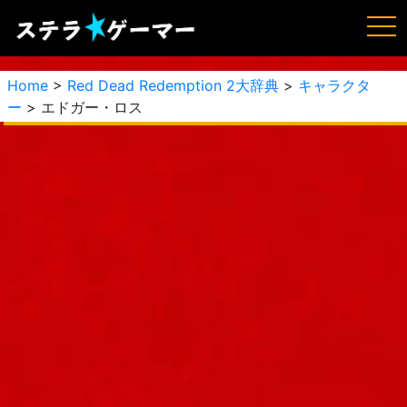
Home
>
Red Dead Redemption 2大辞典
>
キャラクタ
ー
> エドガー・ロス