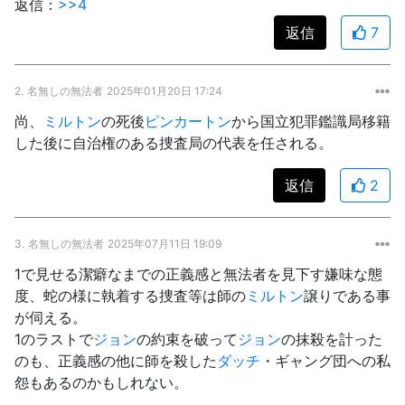
返信：
>>4
返信
7
2.
名無しの無法者
2025年01月20日 17:24
尚、
ミルトン
の死後
ピンカートン
から国立犯罪鑑識局移籍
した後に自治権のある捜査局の代表を任される。
返信
2
3.
名無しの無法者
2025年07月11日 19:09
1で見せる潔癖なまでの正義感と無法者を見下す嫌味な態
度、蛇の様に執着する捜査等は師の
ミルトン
譲りである事
が伺える。
1のラストで
ジョン
の約束を破って
ジョン
の抹殺を計った
のも、正義感の他に師を殺した
ダッチ
・ギャング団への私
怨もあるのかもしれない。