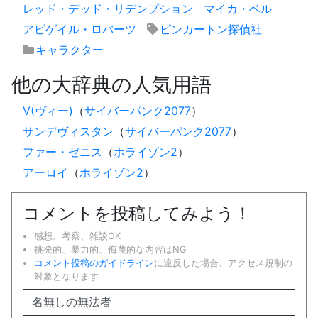
レッド・デッド・リデンプション
マイカ・ベル
アビゲイル・ロバーツ
ピンカートン探偵社
キャラクター
他の大辞典の人気用語
V(ヴィー)
（
サイバーパンク2077
）
サンデヴィスタン
（
サイバーパンク2077
）
ファー・ゼニス
（
ホライゾン2
）
アーロイ
（
ホライゾン2
）
コメントを投稿してみよう！
感想、考察、雑談OK
挑発的、暴力的、侮蔑的な内容はNG
コメント投稿のガイドライン
に違反した場合、アクセス規制の
対象となります