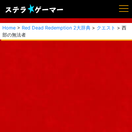
Home
>
Red Dead Redemption 2大辞典
>
クエスト
> 西
部の無法者