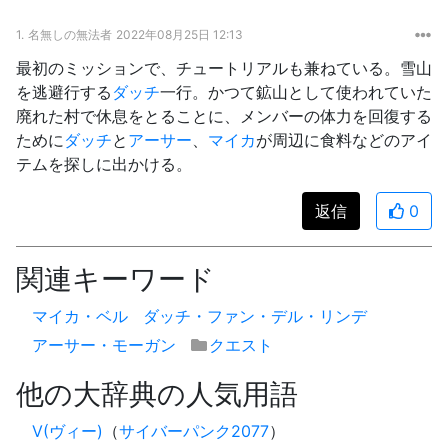
1.
名無しの無法者
2022年08月25日 12:13
最初のミッションで、チュートリアルも兼ねている。雪山
を逃避行する
ダッチ
一行。かつて鉱山として使われていた
廃れた村で休息をとることに、メンバーの体力を回復する
ために
ダッチ
と
アーサー
、
マイカ
が周辺に食料などのアイ
テムを探しに出かける。
返信
0
関連キーワード
マイカ・ベル
ダッチ・ファン・デル・リンデ
アーサー・モーガン
クエスト
他の大辞典の人気用語
V(ヴィー)
（
サイバーパンク2077
）