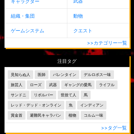
武器
キャラクター
組織・集団
動物
ゲームシステム
クエスト
>>カテゴリー一覧
注目タグ
見知らぬ人
医師
バレンタイン
デルロボス一味
旅芸人
ローズ
武器
ギャングの愛馬
ライフル
サンドニ
リボルバー
世捨て人
馬
レッド・デッド・オンライン
魚
インディアン
賞金首
避難民キャラバン
植物
コルム一味
>>タグ一覧