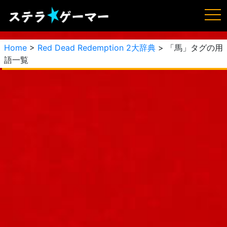
Home
>
Red Dead Redemption 2大辞典
> 「馬」タグの用
語一覧