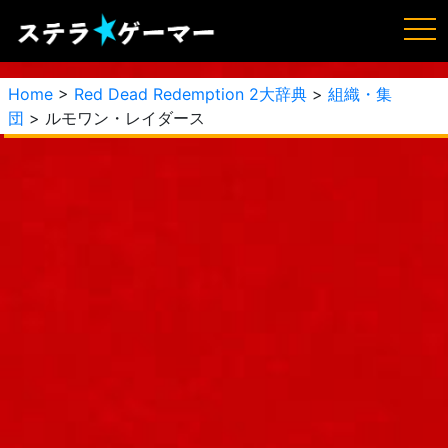
Home
>
Red Dead Redemption 2大辞典
>
組織・集
団
> ルモワン・レイダース