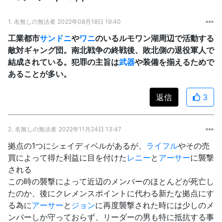
1.
名無しの無法者
2022年08月18日 19:40
工業都市
サンドニ
や
ワニ
のいるルモワン湖周辺で活動する
敵対ギャング団。南北戦争の終戦後、敗北側の退役軍人で
結成されている。犯罪の主旨は
武器
や装備を揃えるためで
あることが多い。
返信
3
2.
名無しの無法者
2022年11月24日 13:47
拠点の1つにシェイディベルがあるが、
ライフル
やその売
買によって得た利益に目を付けた
レニー
と
アーサー
に襲撃
される
この時の襲撃によって近辺のメンバーのほとんどが死亡し
たのか、後にクレメンスポイントに代わる新たな拠点にす
る為に
アーサー
と
ジョン
に再度襲撃された時には少しのメ
ンバーしか守っておらず、リーダーの男も特に抵抗する事