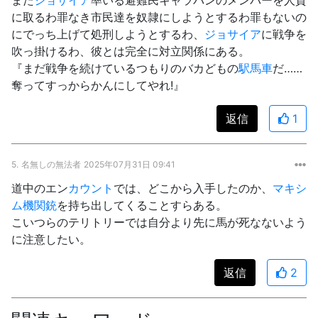
に取るわ罪なき市民達を奴隷にしようとするわ罪もないの
にでっち上げて処刑しようとするわ、
ジョサイア
に戦争を
吹っ掛けるわ、彼とは完全に対立関係にある。
『まだ戦争を続けているつもりのバカどもの
駅馬車
だ……
奪ってすっからかんにしてやれ!』
返信
1
5.
名無しの無法者
2025年07月31日 09:41
道中のエン
カウント
では、どこから入手したのか、
マキシ
ム機関銃
を持ち出してくることすらある。
こいつらのテリトリーでは自分より先に馬が死なないよう
に注意したい。
返信
2