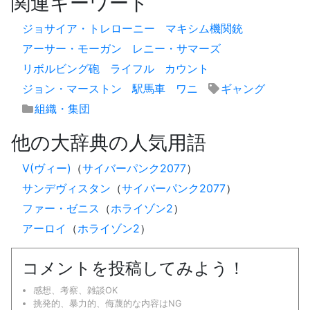
関連キーワード
ジョサイア・トレローニー
マキシム機関銃
アーサー・モーガン
レニー・サマーズ
リボルビング砲
ライフル
カウント
ジョン・マーストン
駅馬車
ワニ
ギャング
組織・集団
他の大辞典の人気用語
V(ヴィー)
（
サイバーパンク2077
）
サンデヴィスタン
（
サイバーパンク2077
）
ファー・ゼニス
（
ホライゾン2
）
アーロイ
（
ホライゾン2
）
コメントを投稿してみよう！
感想、考察、雑談OK
挑発的、暴力的、侮蔑的な内容はNG