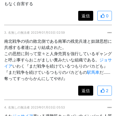
もなく自害する
返信
0
3.
名無しの無法者
2023年01月03日 02:59
南北戦争の頃の敗北側である南軍の残党兵達と奴隷思想に
共感する者達により結成された。
この思想に則って堂々と人身売買を強行しているギャング
と呼ぶ事すらおこがましい糞みたいな組織である。
ジョサ
イア
いわく『まだ戦争を続けているつもりのバカども』
『まだ戦争を続けているつもりのバカどもの
駅馬車
だ……
奪ってすっからかんにしてやれ!』
返信
2
4.
名無しの無法者
2023年01月03日 05:53
また
ジョサイア
率いる避難民キャラバンのメンバーを人質