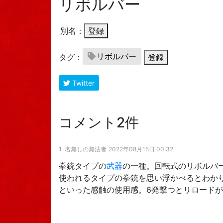
リボルバー
別名：
登録
リボルバー
タグ：
登録
Twitter
コメント2件
1.
名無しの無法者
2022年08月15日 00:32
拳銃タイプの
武器
の一種。回転式のリボルバ
使われるタイプの拳銃を思い浮かべるとわか
といった感触の使用感。6発撃つとリロード