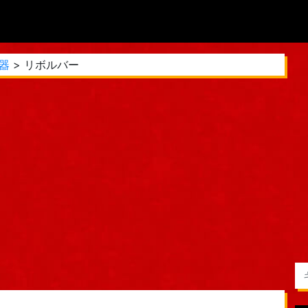
器
> リボルバー