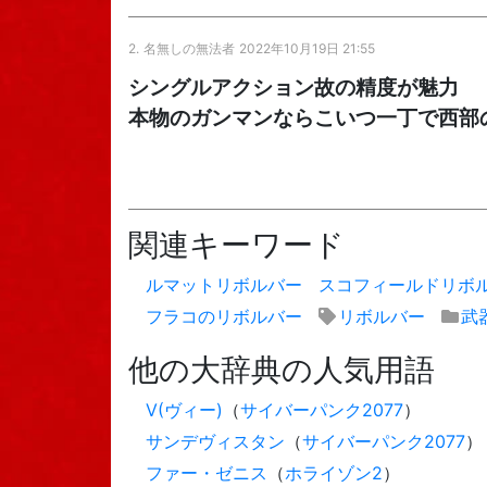
2.
名無しの無法者
2022年10月19日 21:55
シングルアクション故の精度が魅力
本物のガンマンならこいつ一丁で西部
関連キーワード
ルマットリボルバー
スコフィールドリボ
フラコのリボルバー
リボルバー
武
他の大辞典の人気用語
V(ヴィー)
（
サイバーパンク2077
）
サンデヴィスタン
（
サイバーパンク2077
）
ファー・ゼニス
（
ホライゾン2
）