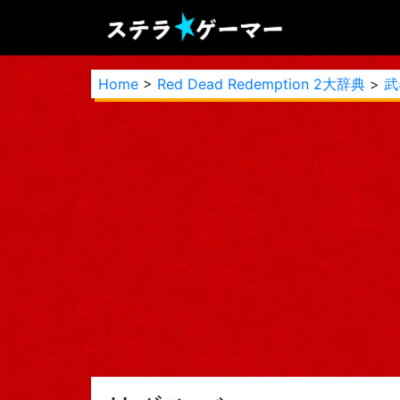
Home
>
Red Dead Redemption 2大辞典
>
武