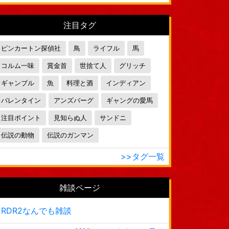
注目タグ
ピンカートン探偵社
鳥
ライフル
馬
コルム一味
賞金首
世捨て人
グリッチ
ギャンブル
魚
料理と酒
インディアン
バレンタイン
アンズバーグ
ギャングの愛馬
注目ポイント
見知らぬ人
サンドニ
伝説の動物
伝説のガンマン
>>タグ一覧
雑談ページ
RDR2なんでも雑談