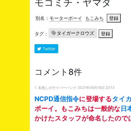
モコミチ・ヤマダ
別名：
モーターボーイ
もこみち
登録
タイガークロウズ
タグ：
登録
Twitter
コメント8件
1.
名無しのサイバーパンク
2021年09月16日 22:13
NCPD通信指令
に登場する
タイ
ボーイ。もこみちは一般的な
日
かけたスタッフが命名したので