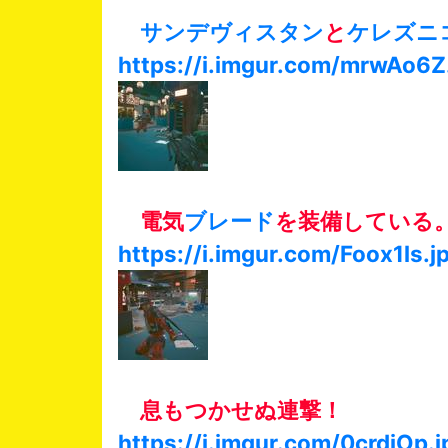
サンデヴィスタン
と
ケレズニ
https://i.imgur.com/mrwAo6Z
電気
ブレード
を装備している
https://i.imgur.com/Foox1ls.j
息もつかせぬ連撃！
https://i.imgur.com/0crdiOp.j