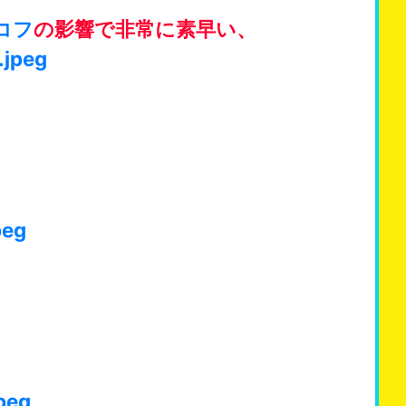
コフ
の影響で非常に素早い、
.jpeg
。
peg
peg