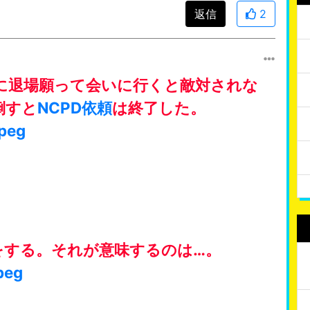
返信
2
退場願って会いに行くと敵対されな
倒すと
NCPD
依頼
は終了した。
jpeg
する。それが意味するのは…。
peg