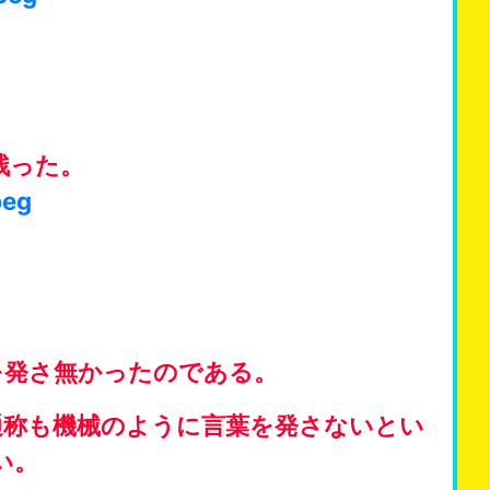
残った。
peg
発さ無かったのである。
通称も機械のように言葉を発さないとい
い。