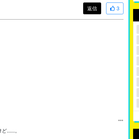
返信
3
ど……。