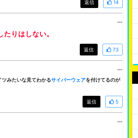
返信
14
したりはしない。
返信
73
イツみたいな見てわかる
サイバーウェア
を付けてるのが
返信
5
。