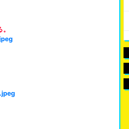
る。
jpeg
.jpeg