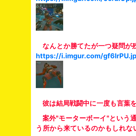
なんとか勝てたが一つ疑問が
https://i.imgur.com/gf6IrPU.j
彼は結局戦闘中に一度も言葉を
案外"モーターボーイ"という
う所から来ているのかもしれな