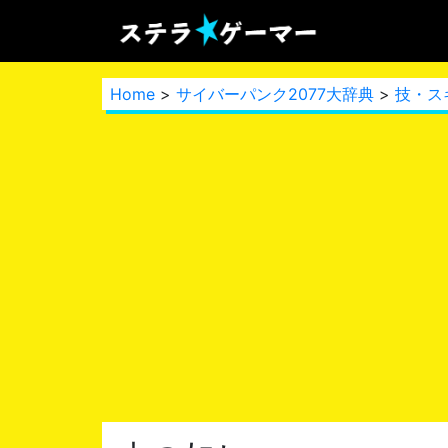
Home
>
サイバーパンク2077大辞典
>
技・ス