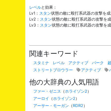
レベル
と効果：
Lv1：
スタン
状態の敵に殴打系武器の攻撃を成
Lv2：
スタン
状態の敵に殴打系武器の攻撃を成
Lv3：
スタン
状態の敵に殴打系武器の攻撃を成
関連キーワード
スタミナ
レベル
アクティブ
パーク
ストリートブロウラー
アクティブ
他の大辞典の人気用語
ファー・ゼニス
（
ホライゾン2
）
アーロイ
（
ホライゾン2
）
アーサー・モーガン
（
RDR2
）