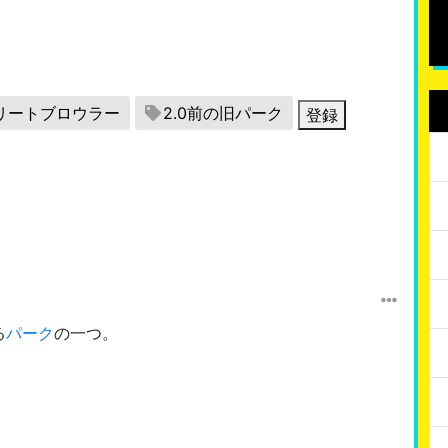
リートブロウラー
2.0前の旧パーク
登録
る
パーク
の一つ。