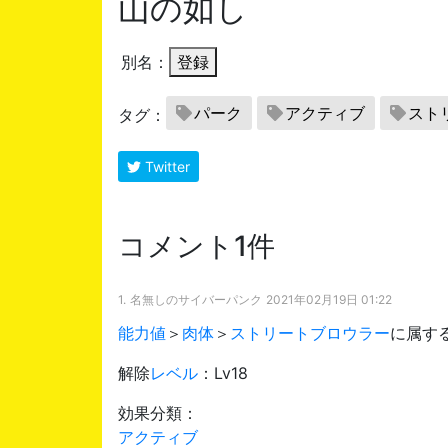
山の如し
別名：
登録
パーク
アクティブ
スト
タグ：
Twitter
コメント1件
1.
名無しのサイバーパンク
2021年02月19日 01:22
能力値
＞
肉体
＞
ストリートブロウラー
に属す
解除
レベル
：Lv18
効果分類：
アクティブ